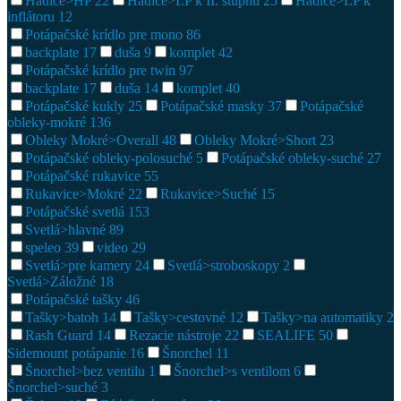
Hadice>HP
22
Hadice>LP k II. stupňu
25
Hadice>LP k
inflátoru
12
Potápačské krídlo pre mono
86
backplate
17
duša
9
komplet
42
Potápačské krídlo pre twin
97
backplate
17
duša
14
komplet
40
Potápačské kukly
25
Potápačské masky
37
Potápačské
obleky-mokré
136
Obleky Mokré>Overall
48
Obleky Mokré>Short
23
Potápačské obleky-polosuché
5
Potápačské obleky-suché
27
Potápačské rukavice
55
Rukavice>Mokré
22
Rukavice>Suché
15
Potápačské svetlá
153
Svetlá>hlavné
89
speleo
39
video
29
Svetlá>pre kamery
24
Svetlá>stroboskopy
2
Svetlá>Záložné
18
Potápačské tašky
46
Tašky>batoh
14
Tašky>cestovné
12
Tašky>na automatiky
2
Rash Guard
14
Rezacie nástroje
22
SEALIFE
50
Sidemount potápanie
16
Šnorchel
11
Šnorchel>bez ventilu
1
Šnorchel>s ventilom
6
Šnorchel>suché
3