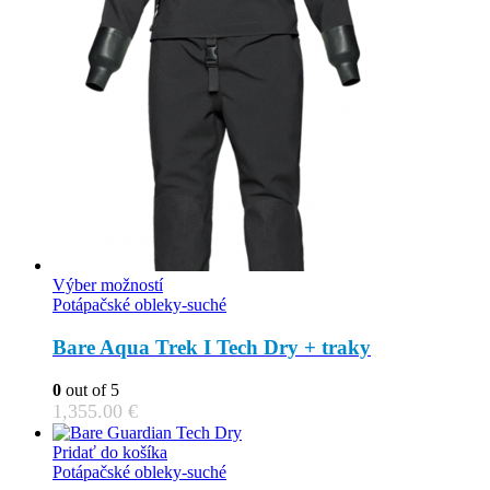
This
Výber možností
product
Potápačské obleky-suché
has
multiple
Bare Aqua Trek I Tech Dry + traky
variants.
The
0
out of 5
options
1,355.00
€
may
be
Pridať do košíka
chosen
Potápačské obleky-suché
on