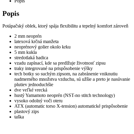
Popis
Popis
Potápačský oblek, ktorý spája flexibilitu a tepelný komfort zároveň
2 mm neoprén
latexová krčná manžeta
neoprénový golier okolo krku
5 mm kukla
stredotlaká hadica
vzadu zapínací, kde sa predlžuje životnosť zipsu
traky integrované na prispôsobenie výšky
tech botky so suchým zipsom, na zabránenie vniknutiu
nadmerného množstva vzduchu, sú užšie a preto je nasúvanie
plutiev jednoduchšie
dve veľké vrecká
hustý Yamamoto neoprén (NST-no stitch technology)
vysoko odolný voči oteru
ATX (automatic torso X-tension) automatické prispôsobenie
plastový zips
taška