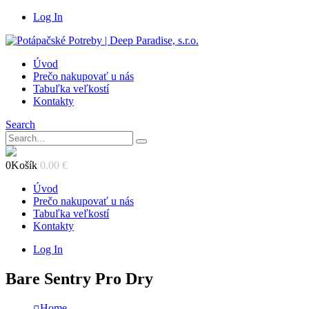
Log In
Úvod
Prečo nakupovať u nás
Tabuľka veľkostí
Kontakty
Search
0
Košík
0.00
€
Úvod
Prečo nakupovať u nás
Tabuľka veľkostí
Kontakty
Log In
Bare Sentry Pro Dry
Home