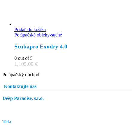
Pridať do košíka
Potápačské obleky-suché
Scubapro Exodry 4.0
0
out of 5
1,105.00
€
Potápačský obchod
Kontaktujte nás
Deep Paradise, s.r.o.
Dunajský Klátov 251
Tel.:
0948 84 0948