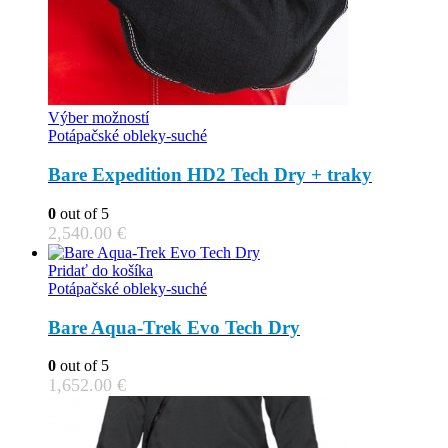
This
Výber možností
product
Potápačské obleky-suché
has
multiple
Bare Expedition HD2 Tech Dry + traky
variants.
The
0
out of 5
options
2,540.00
€
may
be
Pridať do košíka
chosen
Potápačské obleky-suché
on
the
Bare Aqua-Trek Evo Tech Dry
product
page
0
out of 5
1,652.00
€