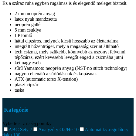
Ez a száraz ruha egyben rugalmas is és elegendő meleget biztosít.
2 mm neoprén anyag
latex nyak mandzsetta
neoprén gallér
5 mm csuklya
LP tömlő
hátul cipzáros, melynek kicsit hosszabb az élettartalma
integrált hózentróger, mely a magasság szerint állítható
tech csizma, mely szűkebb, könnyebb az uszonyt felvenni,
tépőzáras, ezért kevesebb levegőt enged a csizmába jutni
két nagy zseb
sűrű Yamamoto neoprén anyag (NST-no stitch technology)
nagyon ellenáló a súrlódásnak és kopásnak
ATX (automatic torso X-tension)
plaszt cipzár
táska
Kategórie
Vyberte si z našej ponuky
ABC Sety
7
Analyzéry O2/He
10
Automatiky-regulátory
tlaku
180