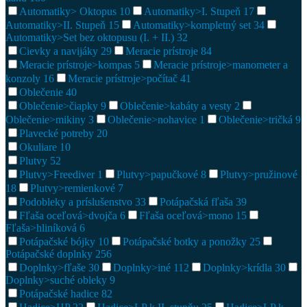
Automatiky> Oktopus
10
Automatiky>I. Stupeň
17
Automatiky>II. Stupeň
15
Automatiky>kompletný set
34
Automatiky>Set bez oktopusu (I. + II.)
32
Cievky a navijáky
29
Meracie prístroje
84
Meracie prístroje>kompas
5
Meracie prístroje>manometer a
konzoly
16
Meracie prístroje>počítač
41
Oblečenie
40
Oblečenie>čiapky
9
Oblečenie>kabáty a vesty
2
Oblečenie>mikiny
3
Oblečenie>nohavice
1
Oblečenie>tričká
9
Plavecké potreby
20
Okuliare
10
Plutvy
52
Plutvy>Freediver
1
Plutvy>papučkové
8
Plutvy>pružinové
18
Plutvy>remienkové
7
Podobleky a príslušenstvo
33
Potápačská fľaša
39
Fľaša oceľová>dvojča
6
Fľaša oceľová>mono
15
Fľaša>hliníková
6
Potápačské bójky
10
Potápačské botky a ponožky
25
Potápačské doplnky
256
Doplnky>fľaše
30
Doplnky>iné
112
Doplnky>krídla
30
Doplnky>suché obleky
9
Potápačské hadice
82