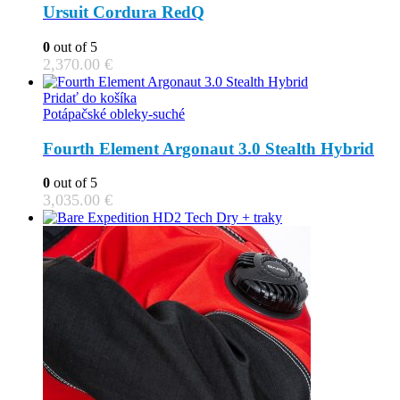
Ursuit Cordura RedQ
0
out of 5
2,370.00
€
Pridať do košíka
Potápačské obleky-suché
Fourth Element Argonaut 3.0 Stealth Hybrid
0
out of 5
3,035.00
€