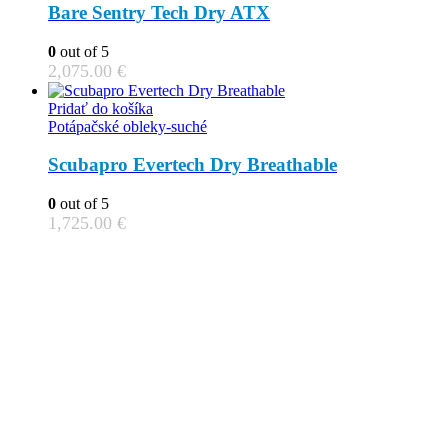
Bare Sentry Tech Dry ATX
0
out of 5
2,075.00
€
Pridať do košíka
Potápačské obleky-suché
Scubapro Evertech Dry Breathable
0
out of 5
1,725.00
€