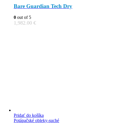
the
Bare Guardian Tech Dry
product
page
0
out of 5
1,982.00
€
Pridať do košíka
Potápačské obleky-suché