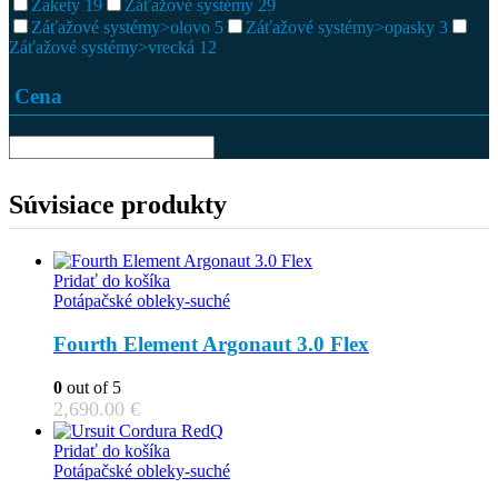
Žakety
19
Záťažové systémy
29
Záťažové systémy>olovo
5
Záťažové systémy>opasky
3
Záťažové systémy>vrecká
12
Cena
Súvisiace produkty
Pridať do košíka
Potápačské obleky-suché
Fourth Element Argonaut 3.0 Flex
0
out of 5
2,690.00
€
Pridať do košíka
Potápačské obleky-suché