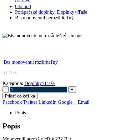
Obchod
Potápačské doplnky
,
Doplnky>fľaše
Bts monoventil nerozšíriteľný
Bts monoventil nerozšíriteľný
Bts monoventil rozšíriteľný
51.00
€
Kategória:
Doplnky>fľaše
-
+
Pridať do košíka
Facebook
Twitter
LinkedIn
Google +
Email
Popis
Popis
Monoventil nerozšíriteľný 232 Bar