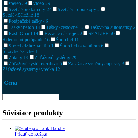
speleo
39
video
29
Svetlá>pre kamery
24
Svetlá>stroboskopy
2
Svetlá>Záložné
18
Potápačské tašky
46
Tašky>batoh
14
Tašky>cestovné
12
Tašky>na automatiky
2
Rash Guard
14
Rezacie nástroje
22
SEALIFE
50
Sidemount potápanie
16
Šnorchel
11
Šnorchel>bez ventilu
1
Šnorchel>s ventilom
6
Šnorchel>suché
3
Žakety
19
Záťažové systémy
29
Záťažové systémy>olovo
5
Záťažové systémy>opasky
3
Záťažové systémy>vrecká
12
Cena
Súvisiace produkty
Pridať do košíka