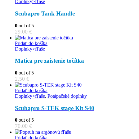
Doplnky>fľaše
Scubapro Tank Handle
0
out of 5
29.00
€
Pridať do košíka
Doplnky>fľaše
Matica pre zaistenie točítka
0
out of 5
2.50
€
Pridať do košíka
Doplnky>fľaše
,
Potápačské doplnky
Scubapro S-TEK stage Kit S40
0
out of 5
70.00
€
Pridať do košíka