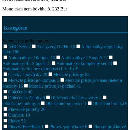
Mono csap nem bővíthető. 232 Bar
Kategórie
Vyberte si z našej ponuky
ABC Sety
7
Analyzéry O2/He
10
Automatiky-regulátory
tlaku
180
Automatiky> Oktopus
10
Automatiky>I. Stupeň
17
Automatiky>II. Stupeň
15
Automatiky>kompletný set
34
Automatiky>Set bez oktopusu (I. + II.)
32
Cievky a navijáky
29
Meracie prístroje
84
Meracie prístroje>kompas
5
Meracie prístroje>manometer a
konzoly
16
Meracie prístroje>počítač
41
Oblečenie
40
Oblečenie>čiapky
9
Oblečenie>kabáty a vesty
2
Oblečenie>mikiny
3
Oblečenie>nohavice
1
Oblečenie>tričká
9
Plavecké potreby
20
Okuliare
10
Plutvy
52
Plutvy>Freediver
1
Plutvy>papučkové
8
Plutvy>pružinové