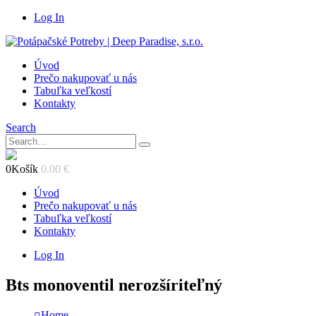
Log In
Úvod
Prečo nakupovať u nás
Tabuľka veľkostí
Kontakty
Search
0
Košík
0.00
€
Úvod
Prečo nakupovať u nás
Tabuľka veľkostí
Kontakty
Log In
Bts monoventil nerozšíriteľný
Home