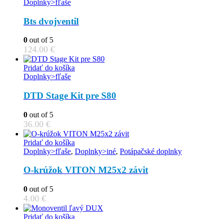
Doplnky>fľaše
Bts dvojventil
0
out of 5
124.00
€
Pridať do košíka
Doplnky>fľaše
DTD Stage Kit pre S80
0
out of 5
36.00
€
Pridať do košíka
Doplnky>fľaše
,
Doplnky>iné
,
Potápačské doplnky
O-krúžok VITON M25x2 závit
0
out of 5
4.00
€
Pridať do košíka