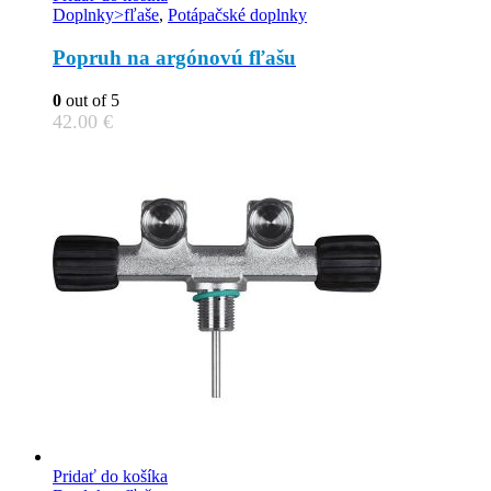
Doplnky>fľaše
,
Potápačské doplnky
Popruh na argónovú fľašu
0
out of 5
42.00
€
Pridať do košíka