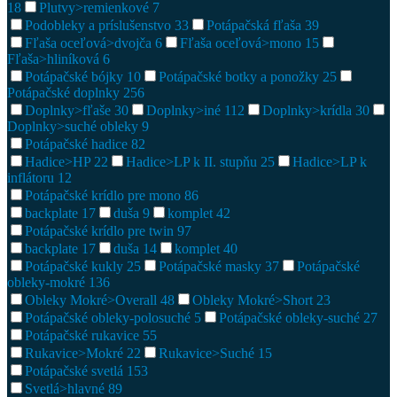
18
Plutvy>remienkové
7
Podobleky a príslušenstvo
33
Potápačská fľaša
39
Fľaša oceľová>dvojča
6
Fľaša oceľová>mono
15
Fľaša>hliníková
6
Potápačské bójky
10
Potápačské botky a ponožky
25
Potápačské doplnky
256
Doplnky>fľaše
30
Doplnky>iné
112
Doplnky>krídla
30
Doplnky>suché obleky
9
Potápačské hadice
82
Hadice>HP
22
Hadice>LP k II. stupňu
25
Hadice>LP k
inflátoru
12
Potápačské krídlo pre mono
86
backplate
17
duša
9
komplet
42
Potápačské krídlo pre twin
97
backplate
17
duša
14
komplet
40
Potápačské kukly
25
Potápačské masky
37
Potápačské
obleky-mokré
136
Obleky Mokré>Overall
48
Obleky Mokré>Short
23
Potápačské obleky-polosuché
5
Potápačské obleky-suché
27
Potápačské rukavice
55
Rukavice>Mokré
22
Rukavice>Suché
15
Potápačské svetlá
153
Svetlá>hlavné
89