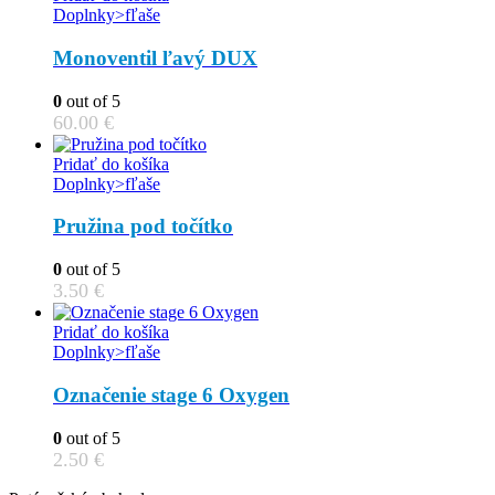
Doplnky>fľaše
Monoventil ľavý DUX
0
out of 5
60.00
€
Pridať do košíka
Doplnky>fľaše
Pružina pod točítko
0
out of 5
3.50
€
Pridať do košíka
Doplnky>fľaše
Označenie stage 6 Oxygen
0
out of 5
2.50
€