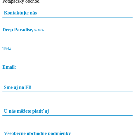
Potápačský obchod
Kontaktujte nás
Deep Paradise, s.r.o.
Dunajský Klátov 251
Tel.:
0948 84 0948
Email:
info@potapacskyobchod.sk
Sme aj na FB
U nás môžete platiť aj
Všeobecné obchodné podmienky