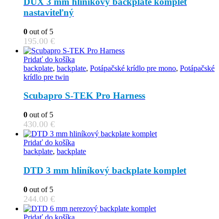
DUX 3 mm hliníkový backplate komplet
nastaviteľný
0
out of 5
195.00
€
Pridať do košíka
backplate
,
backplate
,
Potápačské krídlo pre mono
,
Potápačské
krídlo pre twin
Scubapro S-TEK Pro Harness
0
out of 5
430.00
€
Pridať do košíka
backplate
,
backplate
DTD 3 mm hliníkový backplate komplet
0
out of 5
244.00
€
Pridať do košíka