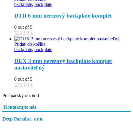
backplate
,
backplate
DTD 6 mm nerezový backplate komplet
0
out of 5
320.00
€
Pridať do košíka
backplate
,
backplate
DUX 3 mm nerezový backplate komplet
nastaviteľný
0
out of 5
230.00
€
Potápačský obchod
Kontaktujte nás
Deep Paradise, s.r.o.
Dunajský Klátov 251