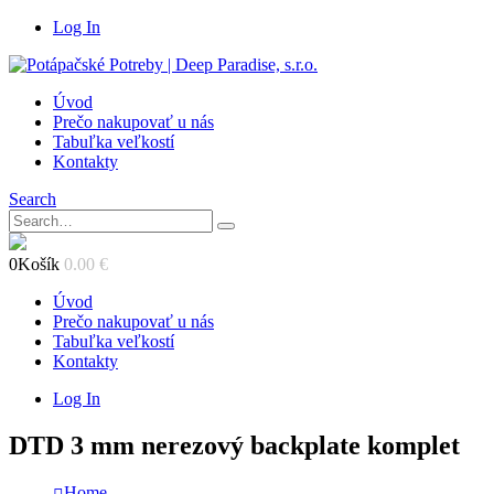
Log In
Úvod
Prečo nakupovať u nás
Tabuľka veľkostí
Kontakty
Search
0
Košík
0.00
€
Úvod
Prečo nakupovať u nás
Tabuľka veľkostí
Kontakty
Log In
DTD 3 mm nerezový backplate komplet
Home