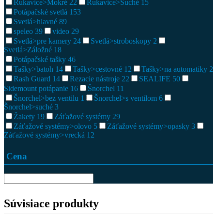
Rukavice>Mokré
22
Rukavice>Suché
15
Potápačské svetlá
153
Svetlá>hlavné
89
speleo
39
video
29
Svetlá>pre kamery
24
Svetlá>stroboskopy
2
Svetlá>Záložné
18
Potápačské tašky
46
Tašky>batoh
14
Tašky>cestovné
12
Tašky>na automatiky
2
Rash Guard
14
Rezacie nástroje
22
SEALIFE
50
Sidemount potápanie
16
Šnorchel
11
Šnorchel>bez ventilu
1
Šnorchel>s ventilom
6
Šnorchel>suché
3
Žakety
19
Záťažové systémy
29
Záťažové systémy>olovo
5
Záťažové systémy>opasky
3
Záťažové systémy>vrecká
12
Cena
Súvisiace produkty