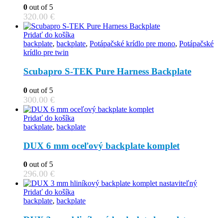
0
out of 5
320.00
€
Pridať do košíka
backplate
,
backplate
,
Potápačské krídlo pre mono
,
Potápačské
krídlo pre twin
Scubapro S-TEK Pure Harness Backplate
0
out of 5
300.00
€
Pridať do košíka
backplate
,
backplate
DUX 6 mm oceľový backplate komplet
0
out of 5
296.00
€
Pridať do košíka
backplate
,
backplate