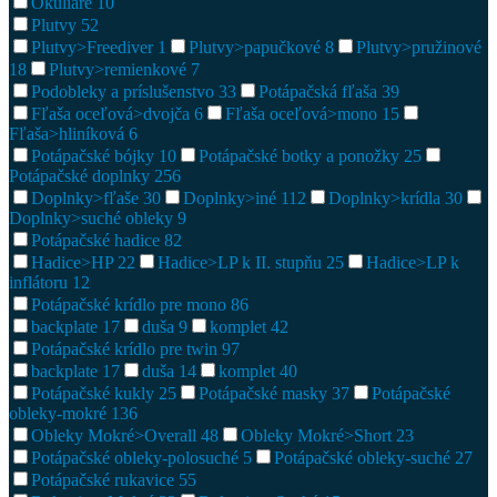
Okuliare
10
Plutvy
52
Plutvy>Freediver
1
Plutvy>papučkové
8
Plutvy>pružinové
18
Plutvy>remienkové
7
Podobleky a príslušenstvo
33
Potápačská fľaša
39
Fľaša oceľová>dvojča
6
Fľaša oceľová>mono
15
Fľaša>hliníková
6
Potápačské bójky
10
Potápačské botky a ponožky
25
Potápačské doplnky
256
Doplnky>fľaše
30
Doplnky>iné
112
Doplnky>krídla
30
Doplnky>suché obleky
9
Potápačské hadice
82
Hadice>HP
22
Hadice>LP k II. stupňu
25
Hadice>LP k
inflátoru
12
Potápačské krídlo pre mono
86
backplate
17
duša
9
komplet
42
Potápačské krídlo pre twin
97
backplate
17
duša
14
komplet
40
Potápačské kukly
25
Potápačské masky
37
Potápačské
obleky-mokré
136
Obleky Mokré>Overall
48
Obleky Mokré>Short
23
Potápačské obleky-polosuché
5
Potápačské obleky-suché
27
Potápačské rukavice
55