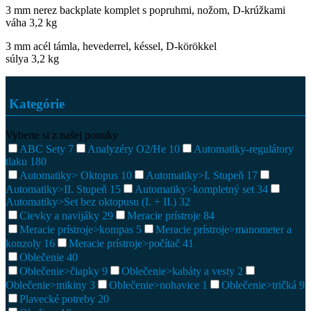
3 mm nerez backplate komplet s popruhmi, nožom, D-krúžkami
váha 3,2 kg
3 mm acél támla, hevederrel, késsel, D-körökkel
súlya 3,2 kg
Kategórie
Vyberte si z našej ponuky
ABC Sety
7
Analyzéry O2/He
10
Automatiky-regulátory
tlaku
180
Automatiky> Oktopus
10
Automatiky>I. Stupeň
17
Automatiky>II. Stupeň
15
Automatiky>kompletný set
34
Automatiky>Set bez oktopusu (I. + II.)
32
Cievky a navijáky
29
Meracie prístroje
84
Meracie prístroje>kompas
5
Meracie prístroje>manometer a
konzoly
16
Meracie prístroje>počítač
41
Oblečenie
40
Oblečenie>čiapky
9
Oblečenie>kabáty a vesty
2
Oblečenie>mikiny
3
Oblečenie>nohavice
1
Oblečenie>tričká
9
Plavecké potreby
20