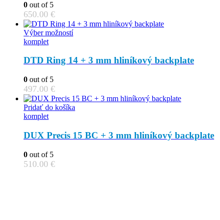
0
out of 5
650.00
€
This
Výber možností
product
komplet
has
multiple
DTD Ring 14 + 3 mm hliníkový backplate
variants.
The
0
out of 5
options
497.00
€
may
be
Pridať do košíka
chosen
komplet
on
the
DUX Precis 15 BC + 3 mm hliníkový backplate
product
page
0
out of 5
510.00
€