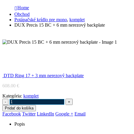
Home
Obchod
Potápačské krídlo pre mono
,
komplet
DUX Precis 15 BC + 6 mm nerezový backplate
DUX Precis 15 BC + 6 mm nerezový
backplate
DTD Ring 17 + 3 mm nerezový backplate
608.00
€
Kategória:
komplet
-
+
Pridať do košíka
Facebook
Twitter
LinkedIn
Google +
Email
Popis