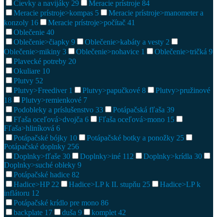
Cievky a navijáky
29
Meracie prístroje
84
Meracie prístroje>kompas
5
Meracie prístroje>manometer a
konzoly
16
Meracie prístroje>počítač
41
Oblečenie
40
Oblečenie>čiapky
9
Oblečenie>kabáty a vesty
2
Oblečenie>mikiny
3
Oblečenie>nohavice
1
Oblečenie>tričká
9
Plavecké potreby
20
Okuliare
10
Plutvy
52
Plutvy>Freediver
1
Plutvy>papučkové
8
Plutvy>pružinové
18
Plutvy>remienkové
7
Podobleky a príslušenstvo
33
Potápačská fľaša
39
Fľaša oceľová>dvojča
6
Fľaša oceľová>mono
15
Fľaša>hliníková
6
Potápačské bójky
10
Potápačské botky a ponožky
25
Potápačské doplnky
256
Doplnky>fľaše
30
Doplnky>iné
112
Doplnky>krídla
30
Doplnky>suché obleky
9
Potápačské hadice
82
Hadice>HP
22
Hadice>LP k II. stupňu
25
Hadice>LP k
inflátoru
12
Potápačské krídlo pre mono
86
backplate
17
duša
9
komplet
42