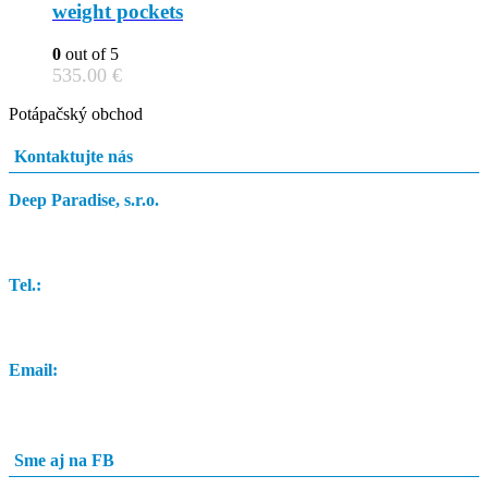
variants.
weight pockets
The
options
0
out of 5
may
535.00
€
be
chosen
Potápačský obchod
on
the
Kontaktujte nás
product
page
Deep Paradise, s.r.o.
Dunajský Klátov 251
Tel.:
0948 84 0948
Email:
info@potapacskyobchod.sk
Sme aj na FB