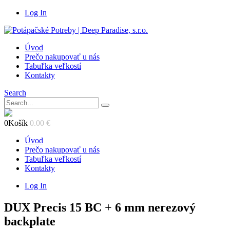
Log In
Úvod
Prečo nakupovať u nás
Tabuľka veľkostí
Kontakty
Search
0
Košík
0.00
€
Úvod
Prečo nakupovať u nás
Tabuľka veľkostí
Kontakty
Log In
DUX Precis 15 BC + 6 mm nerezový
backplate