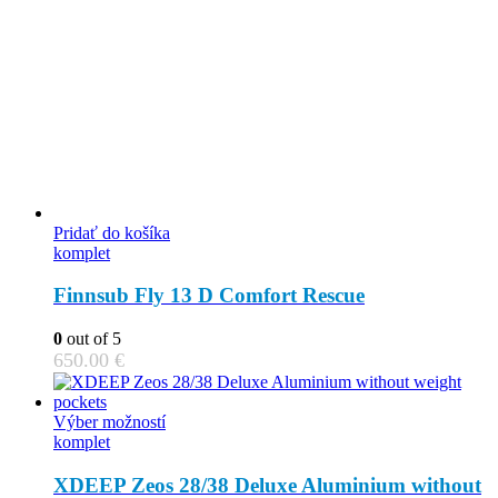
Pridať do košíka
komplet
Finnsub Fly 13 D Comfort Rescue
0
out of 5
650.00
€
This
Výber možností
product
komplet
has
multiple
XDEEP Zeos 28/38 Deluxe Aluminium without