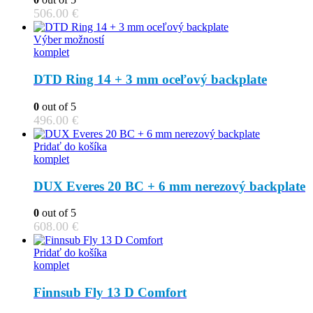
506.00
€
This
Výber možností
product
komplet
has
multiple
DTD Ring 14 + 3 mm oceľový backplate
variants.
The
0
out of 5
options
496.00
€
may
be
Pridať do košíka
chosen
komplet
on
the
DUX Everes 20 BC + 6 mm nerezový backplate
product
page
0
out of 5
608.00
€
Pridať do košíka
komplet
Finnsub Fly 13 D Comfort