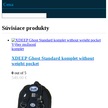
Cena
Súvisiace produkty
This
Výber možností
product
komplet
has
multiple
XDEEP Ghost Standard komplet without
variants.
weight pocket
The
options
0
out of 5
may
540.00
€
be
chosen
on
the
product
page