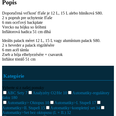
Popis
Doporučená veľkosť fľaše je 12 L, 15 L alebo hliníková S80.
2 x popruh pre uchytenie fľaše
6 mm oceľový backplate
Vrecko na bójku so šróbmi
Inflátorová hadica 51 cm dlhá
Ideális palack méret 12 L, 15 L vagy alumínium palack S80.
2 x heveder a palack rögzítésére
6 mm acél támla
Zseb a bója elhelyezésére + csavarok
Inflátor tömlő 51 cm
Kategórie
Vyberte si z našej ponuky
ABC Sety
7
Analyzéry O2/He
10
Automatiky-regulátory
tlaku
180
Automatiky> Oktopus
10
Automatiky>I. Stupeň
17
Automatiky>II. Stupeň
15
Automatiky>kompletný set
34
Automatiky>Set bez oktopusu (I. + II.)
32