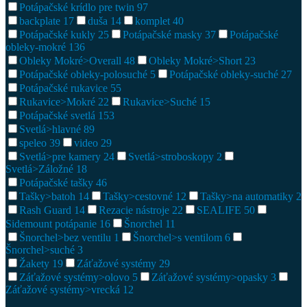
Potápačské krídlo pre twin
97
backplate
17
duša
14
komplet
40
Potápačské kukly
25
Potápačské masky
37
Potápačské
obleky-mokré
136
Obleky Mokré>Overall
48
Obleky Mokré>Short
23
Potápačské obleky-polosuché
5
Potápačské obleky-suché
27
Potápačské rukavice
55
Rukavice>Mokré
22
Rukavice>Suché
15
Potápačské svetlá
153
Svetlá>hlavné
89
speleo
39
video
29
Svetlá>pre kamery
24
Svetlá>stroboskopy
2
Svetlá>Záložné
18
Potápačské tašky
46
Tašky>batoh
14
Tašky>cestovné
12
Tašky>na automatiky
2
Rash Guard
14
Rezacie nástroje
22
SEALIFE
50
Sidemount potápanie
16
Šnorchel
11
Šnorchel>bez ventilu
1
Šnorchel>s ventilom
6
Šnorchel>suché
3
Žakety
19
Záťažové systémy
29
Záťažové systémy>olovo
5
Záťažové systémy>opasky
3
Záťažové systémy>vrecká
12