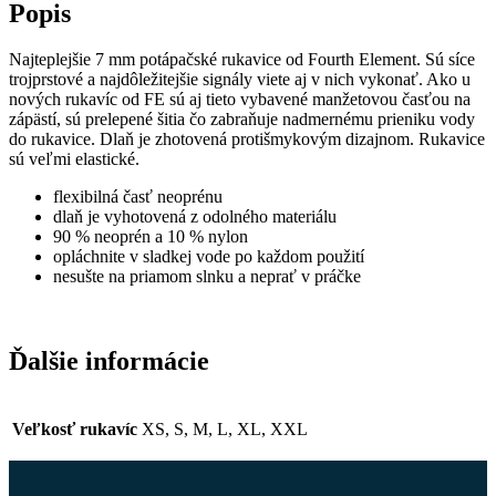
Popis
Najteplejšie 7 mm potápačské rukavice od Fourth Element. Sú síce
trojprstové a najdôležitejšie signály viete aj v nich vykonať. Ako u
nových rukavíc od FE sú aj tieto vybavené manžetovou časťou na
zápästí, sú prelepené šitia čo zabraňuje nadmernému prieniku vody
do rukavice. Dlaň je zhotovená protišmykovým dizajnom. Rukavice
sú veľmi elastické.
flexibilná časť neoprénu
dlaň je vyhotovená z odolného materiálu
90 % neoprén a 10 % nylon
opláchnite v sladkej vode po každom použití
nesušte na priamom slnku a neprať v práčke
Ďalšie informácie
Veľkosť rukavíc
XS, S, M, L, XL, XXL