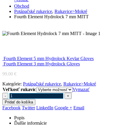
Obchod
Potápačské rukavice
,
Rukavice>Mokré
Fourth Element Hydrolock 7 mm MITT
Fourth Element Hydrolock 7 mm MITT
Fourth Element 5 mm Hydrolock Kevlar Gloves
Fourth Element 3 mm Hydrolock Gloves
99.00
€
Kategórie:
Potápačské rukavice
,
Rukavice>Mokré
Veľkosť rukavíc
Vymazať
-
+
Pridať do košíka
Facebook
Twitter
LinkedIn
Google +
Email
Popis
Ďalšie informácie