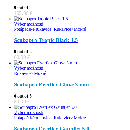
options
0
out of 5
may
105.00
€
be
chosen
This
Výber možností
on
product
Potápačské rukavice
,
Rukavice>Mokré
the
has
product
multiple
Scubapro Tropic Black 1.5
page
variants.
The
0
out of 5
options
60.00
€
may
be
This
Výber možností
chosen
product
Rukavice>Mokré
on
has
the
multiple
Scubapro Everflex Glove 3 mm
product
variants.
page
The
0
out of 5
options
59.00
€
may
be
This
Výber možností
chosen
product
Potápačské rukavice
,
Rukavice>Mokré
on
has
the
multiple
Scubapro Everflex Gauntlet 5.0