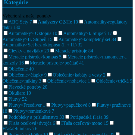
Kategórie
Vyberte si z našej ponuky
ABC Sety
7
Analyzéry O2/He
10
Automatiky-regulátory
tlaku
180
Automatiky> Oktopus
10
Automatiky>I. Stupeň
17
Automatiky>II. Stupeň
15
Automatiky>kompletný set
34
Automatiky>Set bez oktopusu (I. + II.)
32
Cievky a navijáky
29
Meracie prístroje
84
Meracie prístroje>kompas
5
Meracie prístroje>manometer a
konzoly
16
Meracie prístroje>počítač
41
Oblečenie
40
Oblečenie>čiapky
9
Oblečenie>kabáty a vesty
2
Oblečenie>mikiny
3
Oblečenie>nohavice
1
Oblečenie>tričká
9
Plavecké potreby
20
Okuliare
10
Plutvy
52
Plutvy>Freediver
1
Plutvy>papučkové
8
Plutvy>pružinové
18
Plutvy>remienkové
7
Podobleky a príslušenstvo
33
Potápačská fľaša
39
Fľaša oceľová>dvojča
6
Fľaša oceľová>mono
15
Fľaša>hliníková
6
Potápačské bójky
10
Potápačské botky a ponožky
25