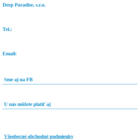
Deep Paradise, s.r.o.
Dunajský Klátov 251
Tel.:
0948 84 0948
Email:
info@potapacskyobchod.sk
Sme aj na FB
U nás môžete platiť aj
Všeobecné obchodné podmienky