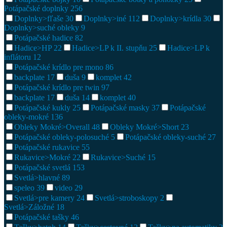
Potápačské doplnky
256
Doplnky>fľaše
30
Doplnky>iné
112
Doplnky>krídla
30
Doplnky>suché obleky
9
Potápačské hadice
82
Hadice>HP
22
Hadice>LP k II. stupňu
25
Hadice>LP k
inflátoru
12
Potápačské krídlo pre mono
86
backplate
17
duša
9
komplet
42
Potápačské krídlo pre twin
97
backplate
17
duša
14
komplet
40
Potápačské kukly
25
Potápačské masky
37
Potápačské
obleky-mokré
136
Obleky Mokré>Overall
48
Obleky Mokré>Short
23
Potápačské obleky-polosuché
5
Potápačské obleky-suché
27
Potápačské rukavice
55
Rukavice>Mokré
22
Rukavice>Suché
15
Potápačské svetlá
153
Svetlá>hlavné
89
speleo
39
video
29
Svetlá>pre kamery
24
Svetlá>stroboskopy
2
Svetlá>Záložné
18
Potápačské tašky
46