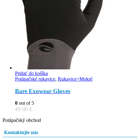
Pridať do košíka
Potápačské rukavice
,
Rukavice>Mokré
Bare Exowear Gloves
0
out of 5
49.00
€
Potápačský obchod
Kontaktujte nás