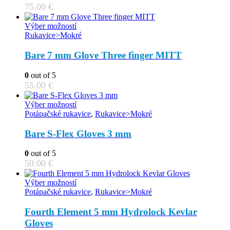
options
75.00
€
may
be
This
Výber možností
chosen
product
Rukavice>Mokré
on
has
the
multiple
Bare 7 mm Glove Three finger MITT
product
variants.
page
The
0
out of 5
options
55.00
€
may
be
This
Výber možností
chosen
product
Potápačské rukavice
,
Rukavice>Mokré
on
has
the
multiple
Bare S-Flex Gloves 3 mm
product
variants.
page
The
0
out of 5
options
50.00
€
may
be
This
Výber možností
chosen
product
Potápačské rukavice
,
Rukavice>Mokré
on
has
the
multiple
Fourth Element 5 mm Hydrolock Kevlar
product
variants.
Gloves
page
The