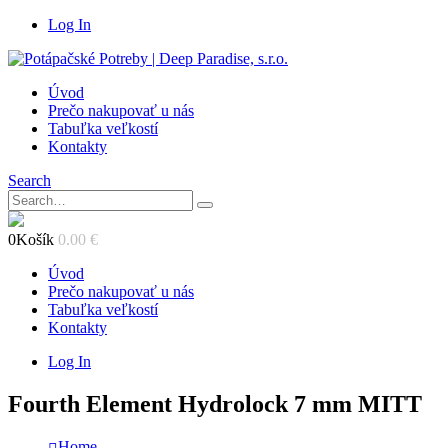
Log In
Úvod
Prečo nakupovať u nás
Tabuľka veľkostí
Kontakty
Search
0
Košík
0.00
€
Úvod
Prečo nakupovať u nás
Tabuľka veľkostí
Kontakty
Log In
Fourth Element Hydrolock 7 mm MITT
Home