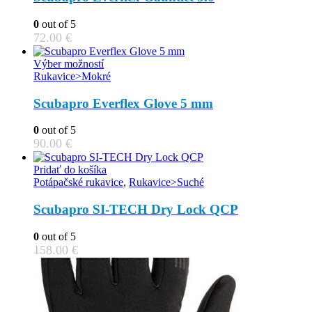
product
variants.
page
The
0
out of 5
options
72.00
€
may
be
This
Výber možností
chosen
product
Rukavice>Mokré
on
has
the
multiple
Scubapro Everflex Glove 5 mm
product
variants.
page
The
0
out of 5
options
90.00
€
may
be
Pridať do košíka
chosen
Potápačské rukavice
,
Rukavice>Suché
on
the
Scubapro SI-TECH Dry Lock QCP
product
page
0
out of 5
158.00
€