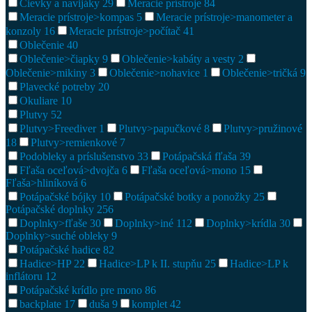
Cievky a navijáky
29
Meracie prístroje
84
Meracie prístroje>kompas
5
Meracie prístroje>manometer a
konzoly
16
Meracie prístroje>počítač
41
Oblečenie
40
Oblečenie>čiapky
9
Oblečenie>kabáty a vesty
2
Oblečenie>mikiny
3
Oblečenie>nohavice
1
Oblečenie>tričká
9
Plavecké potreby
20
Okuliare
10
Plutvy
52
Plutvy>Freediver
1
Plutvy>papučkové
8
Plutvy>pružinové
18
Plutvy>remienkové
7
Podobleky a príslušenstvo
33
Potápačská fľaša
39
Fľaša oceľová>dvojča
6
Fľaša oceľová>mono
15
Fľaša>hliníková
6
Potápačské bójky
10
Potápačské botky a ponožky
25
Potápačské doplnky
256
Doplnky>fľaše
30
Doplnky>iné
112
Doplnky>krídla
30
Doplnky>suché obleky
9
Potápačské hadice
82
Hadice>HP
22
Hadice>LP k II. stupňu
25
Hadice>LP k
inflátoru
12
Potápačské krídlo pre mono
86
backplate
17
duša
9
komplet
42