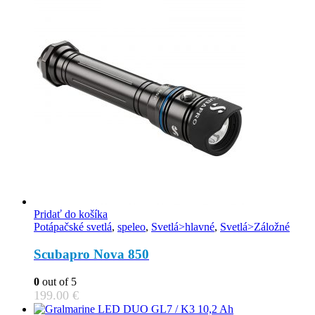
Pridať do košíka
Potápačské svetlá
,
speleo
,
Svetlá>hlavné
,
Svetlá>Záložné
Scubapro Nova 850
0
out of 5
199.00
€