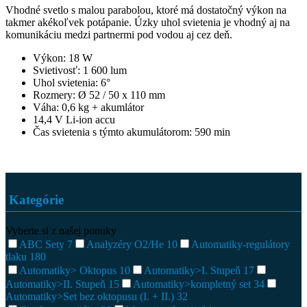
Vhodné svetlo s malou parabolou, ktoré má dostatočný výkon na
takmer akékoľvek potápanie. Úzky uhol svietenia je vhodný aj na
komunikáciu medzi partnermi pod vodou aj cez deň.
Výkon: 18 W
Svietivosť: 1 600 lum
Uhol svietenia: 6°
Rozmery: Ø 52 / 50 x 110 mm
Váha: 0,6 kg + akumlátor
14,4 V Li-ion accu
Čas svietenia s týmto akumulátorom: 590 min
Kategórie
Vyberte si z našej ponuky
ABC Sety
7
Analyzéry O2/He
10
Automatiky-regulátory
tlaku
180
Automatiky> Oktopus
10
Automatiky>I. Stupeň
17
Automatiky>II. Stupeň
15
Automatiky>kompletný set
34
Automatiky>Set bez oktopusu (I. + II.)
32