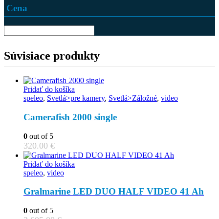
Cena
Súvisiace produkty
Pridať do košíka
speleo
,
Svetlá>pre kamery
,
Svetlá>Záložné
,
video
Camerafish 2000 single
0
out of 5
320.00
€
Pridať do košíka
speleo
,
video
Gralmarine LED DUO HALF VIDEO 41 Ah
0
out of 5