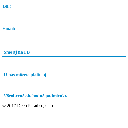
Tel.:
0948 84 0948
Email:
info@potapacskyobchod.sk
Sme aj na FB
U nás môžete platiť aj
Všeobecné obchodné podmienky
© 2017 Deep Paradise, s.r.o.