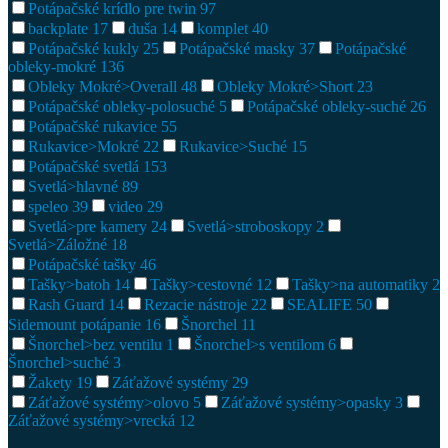
Potápačské krídlo pre twin
97
backplate
17
duša
14
komplet
40
Potápačské kukly
25
Potápačské masky
37
Potápačské
obleky-mokré
136
Obleky Mokré>Overall
48
Obleky Mokré>Short
23
Potápačské obleky-polosuché
5
Potápačské obleky-suché
26
Potápačské rukavice
55
Rukavice>Mokré
22
Rukavice>Suché
15
Potápačské svetlá
153
Svetlá>hlavné
89
speleo
39
video
29
Svetlá>pre kamery
24
Svetlá>stroboskopy
2
Svetlá>Záložné
18
Potápačské tašky
46
Tašky>batoh
14
Tašky>cestovné
12
Tašky>na automatiky
2
Rash Guard
14
Rezacie nástroje
22
SEALIFE
50
Sidemount potápanie
16
Šnorchel
11
Šnorchel>bez ventilu
1
Šnorchel>s ventilom
6
Šnorchel>suché
3
Žakety
19
Záťažové systémy
29
Záťažové systémy>olovo
5
Záťažové systémy>opasky
3
Záťažové systémy>vrecká
12