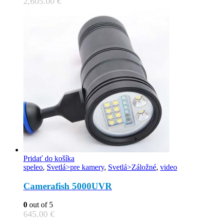
2,605.00
€
Pridať do košíka
speleo
,
Svetlá>pre kamery
,
Svetlá>Záložné
,
video
Camerafish 5000UVR
0
out of 5
645.00
€