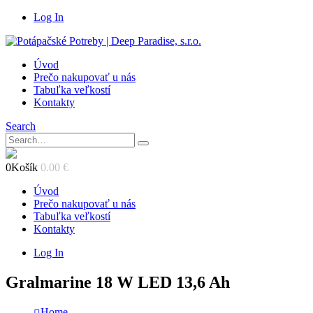
Log In
Úvod
Prečo nakupovať u nás
Tabuľka veľkostí
Kontakty
Search
0
Košík
0.00
€
Úvod
Prečo nakupovať u nás
Tabuľka veľkostí
Kontakty
Log In
Gralmarine 18 W LED 13,6 Ah
Home