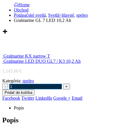
Home
Obchod
Potápačské svetlá
,
Svetlá>hlavné
,
speleo
Gralmarine GL 7 LED 10,2 Ah
Gralmarine GL 7 LED 10,2 Ah
Gralmarine KX narrow T
Gralmarine LED DUO GL7 / K3 10,2 Ah
1,145.00
€
Kategória:
speleo
-
+
Pridať do košíka
Facebook
Twitter
LinkedIn
Google +
Email
Popis
Popis