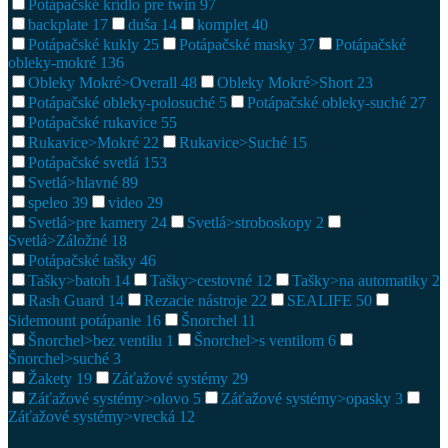
Potápačské krídlo pre twin
97
backplate
17
duša
14
komplet
40
Potápačské kukly
25
Potápačské masky
37
Potápačské
obleky-mokré
136
Obleky Mokré>Overall
48
Obleky Mokré>Short
23
Potápačské obleky-polosuché
5
Potápačské obleky-suché
27
Potápačské rukavice
55
Rukavice>Mokré
22
Rukavice>Suché
15
Potápačské svetlá
153
Svetlá>hlavné
89
speleo
39
video
29
Svetlá>pre kamery
24
Svetlá>stroboskopy
2
Svetlá>Záložné
18
Potápačské tašky
46
Tašky>batoh
14
Tašky>cestovné
12
Tašky>na automatiky
2
Rash Guard
14
Rezacie nástroje
22
SEALIFE
50
Sidemount potápanie
16
Šnorchel
11
Šnorchel>bez ventilu
1
Šnorchel>s ventilom
6
Šnorchel>suché
3
Žakety
19
Záťažové systémy
29
Záťažové systémy>olovo
5
Záťažové systémy>opasky
3
Záťažové systémy>vrecká
12