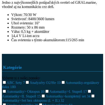
Jedno z najvýkonnejších potápačských svetiel od GRALmarine,
vhodné aj na komunikáciu cez deň.
Výkon: 70/30 W
Svietivosť: 8400/3600 lumen
Uhol svietenia: 16°
Rozmery: 50 x 86 mm
Váha: 0,5 kg + akumlátor
14,4 V Li-ion accu
Čas svietenia s týmto akumulátorom:115/265 min
Kategórie
Vyberte si z našej ponuky
ABC Sety
7
Analyzéry O2/He
10
Automatiky-regulátory
tlaku
180
Automatiky> Oktopus
10
Automatiky>I. Stupeň
17
Automatiky>II. Stupeň
15
Automatiky>kompletný set
34
Automatiky>Set bez oktopusu (I. + II.)
32