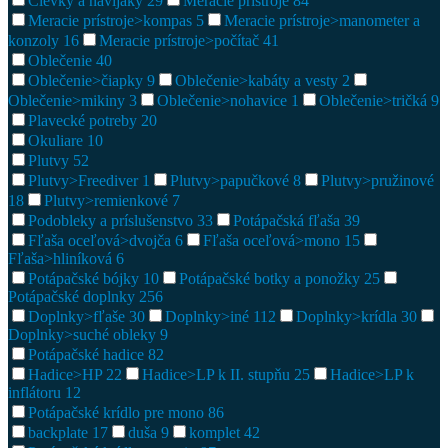
Cievky a navijáky
29
Meracie prístroje
84
Meracie prístroje>kompas
5
Meracie prístroje>manometer a
konzoly
16
Meracie prístroje>počítač
41
Oblečenie
40
Oblečenie>čiapky
9
Oblečenie>kabáty a vesty
2
Oblečenie>mikiny
3
Oblečenie>nohavice
1
Oblečenie>tričká
9
Plavecké potreby
20
Okuliare
10
Plutvy
52
Plutvy>Freediver
1
Plutvy>papučkové
8
Plutvy>pružinové
18
Plutvy>remienkové
7
Podobleky a príslušenstvo
33
Potápačská fľaša
39
Fľaša oceľová>dvojča
6
Fľaša oceľová>mono
15
Fľaša>hliníková
6
Potápačské bójky
10
Potápačské botky a ponožky
25
Potápačské doplnky
256
Doplnky>fľaše
30
Doplnky>iné
112
Doplnky>krídla
30
Doplnky>suché obleky
9
Potápačské hadice
82
Hadice>HP
22
Hadice>LP k II. stupňu
25
Hadice>LP k
inflátoru
12
Potápačské krídlo pre mono
86
backplate
17
duša
9
komplet
42