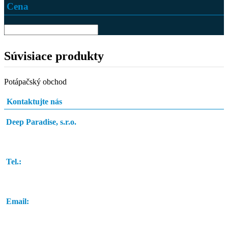
Cena
Súvisiace produkty
Potápačský obchod
Kontaktujte nás
Deep Paradise, s.r.o.
Dunajský Klátov 251
Tel.:
0948 84 0948
Email:
info@potapacskyobchod.sk