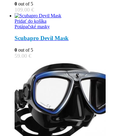
The
0
out of 5
options
109.00
€
may
be
Pridať do košíka
chosen
Potápačské masky
on
the
Scubapro Devil Mask
product
page
0
out of 5
59.00
€