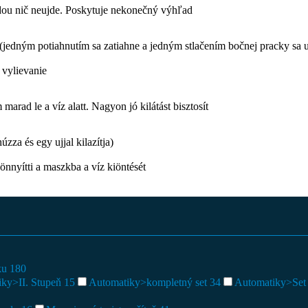
dou nič neujde. Poskytuje nekonečný výhľad
(jedným potiahnutím sa zatiahne a jedným stlačením bočnej pracky sa 
vylievanie
arad le a víz alatt. Nagyon jó kilátást bisztosít
za és egy ujjal kilazítja)
könnyítti a maszkba a víz kiöntését
aku
180
iky>II. Stupeň
15
Automatiky>kompletný set
34
Automatiky>Set b