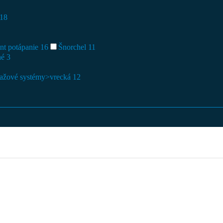
18
nt potápanie
16
Šnorchel
11
hé
3
ažové systémy>vrecká
12