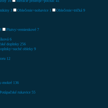
nzoly
16
Meracie prístroje>počítač
41
mikiny
3
Oblečenie>nohavice
1
Oblečenie>tričká
9
8
Plutvy>remienkové
7
níková
6
čské doplnky
256
oplnky>suché obleky
9
toru
12
ky-mokré
136
Potápačské rukavice
55