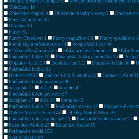
Meracie prístroje>kompas
5
Meracie prístroje>manometer a ko
Oblečenie
40
Oblečenie>čiapky
9
Oblečenie>kabáty a vesty
2
Oblečenie>
Plavecké potreby
20
Okuliare
10
Plutvy
52
Plutvy>Freediver
1
Plutvy>papučkové
8
Plutvy>pružinové
1
Podobleky a príslušenstvo
33
Potápačská fľaša
39
Fľaša oceľová>dvojča
6
Fľaša oceľová>mono
15
Fľaša>hli
Potápačské bójky
10
Potápačské botky a ponožky
25
Potápa
Doplnky>fľaše
30
Doplnky>iné
112
Doplnky>krídla
30
D
Potápačské hadice
82
Hadice>HP
22
Hadice>LP k II. stupňu
25
Hadice>LP k inflá
Potápačské krídlo pre mono
86
backplate
17
duša
9
komplet
42
Potápačské krídlo pre twin
97
backplate
17
duša
14
komplet
40
Potápačské kukly
25
Potápačské masky
37
Potápačské oble
Obleky Mokré>Overall
48
Obleky Mokré>Short
23
Potápačské obleky-polosuché
5
Potápačské obleky-suché
27
Rukavice>Mokré
22
Rukavice>Suché
15
Potápačské svetlá
153
Svetlá>hlavné
89