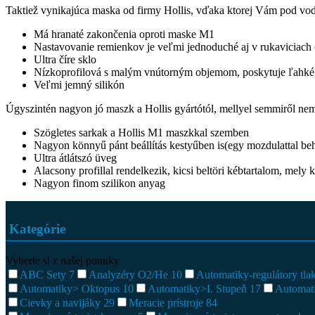
Taktiež vynikajúca maska od firmy Hollis, vďaka ktorej Vám pod vo
Má hranaté zakončenia oproti maske M1
Nastavovanie remienkov je veľmi jednoduché aj v rukaviciach 
Ultra číre sklo
Nízkoprofilová s malým vnútorným objemom, poskytuje ľahké 
Veľmi jemný silikón
Úgyszintén nagyon jó maszk a Hollis gyártótól, mellyel semmiről nem m
Szögletes sarkak a Hollis M1 maszkkal szemben
Nagyon könnyű pánt beállítás kestyűben is(egy mozdulattal behúz
Ultra átlátszó üveg
Alacsony profillal rendelkezik, kicsi beltöri kébtartalom, mely 
Nagyon finom szilikon anyag
Kategórie
Vyberte si z našej ponuky
ABC Sety
7
Analyzéry O2/He
10
Automatiky-regulátory tl
Automatiky> Oktopus
10
Automatiky>I. Stupeň
17
Automat
Cievky a navijáky
29
Meracie prístroje
84