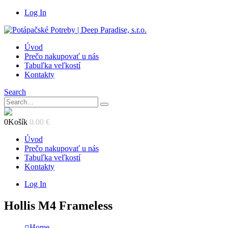
Log In
Úvod
Prečo nakupovať u nás
Tabuľka veľkostí
Kontakty
Search
0
Košík
0.00
€
Úvod
Prečo nakupovať u nás
Tabuľka veľkostí
Kontakty
Log In
Hollis M4 Frameless
Home