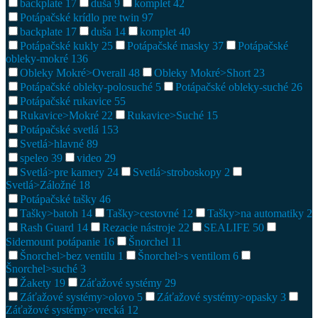
backplate
17
duša
9
komplet
42
Potápačské krídlo pre twin
97
backplate
17
duša
14
komplet
40
Potápačské kukly
25
Potápačské masky
37
Potápačské
obleky-mokré
136
Obleky Mokré>Overall
48
Obleky Mokré>Short
23
Potápačské obleky-polosuché
5
Potápačské obleky-suché
26
Potápačské rukavice
55
Rukavice>Mokré
22
Rukavice>Suché
15
Potápačské svetlá
153
Svetlá>hlavné
89
speleo
39
video
29
Svetlá>pre kamery
24
Svetlá>stroboskopy
2
Svetlá>Záložné
18
Potápačské tašky
46
Tašky>batoh
14
Tašky>cestovné
12
Tašky>na automatiky
2
Rash Guard
14
Rezacie nástroje
22
SEALIFE
50
Sidemount potápanie
16
Šnorchel
11
Šnorchel>bez ventilu
1
Šnorchel>s ventilom
6
Šnorchel>suché
3
Žakety
19
Záťažové systémy
29
Záťažové systémy>olovo
5
Záťažové systémy>opasky
3
Záťažové systémy>vrecká
12