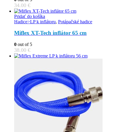
options
34.00
€
may
be
Pridať do košíka
chosen
Hadice>LP k inflátoru
,
Potápačské hadice
on
the
Miflex XT-Tech inflátor 65 cm
product
page
0
out of 5
38.00
€