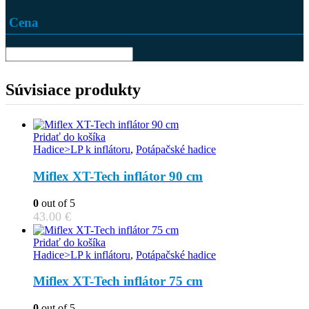
Cena
Súvisiace produkty
Pridať do košíka
Hadice>LP k inflátoru
,
Potápačské hadice
Miflex XT-Tech inflátor 90 cm
0
out of 5
43.00
€
Pridať do košíka
Hadice>LP k inflátoru
,
Potápačské hadice
Miflex XT-Tech inflátor 75 cm
0
out of 5