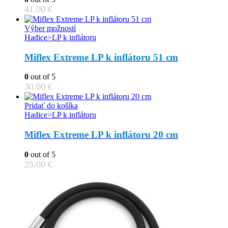
41.00
€
This
Výber možností
product
Hadice>LP k inflátoru
has
multiple
Miflex Extreme LP k inflátoru 51 cm
variants.
The
0
out of 5
options
30.00
€
may
be
Pridať do košíka
chosen
Hadice>LP k inflátoru
on
the
Miflex Extreme LP k inflátoru 20 cm
product
page
0
out of 5
25.00
€