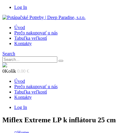
Log In
Úvod
Prečo nakupovať u nás
Tabuľka veľkostí
Kontakty
Search
0
Košík
0.00
€
Úvod
Prečo nakupovať u nás
Tabuľka veľkostí
Kontakty
Log In
Miflex Extreme LP k inflátoru 25 cm
Home