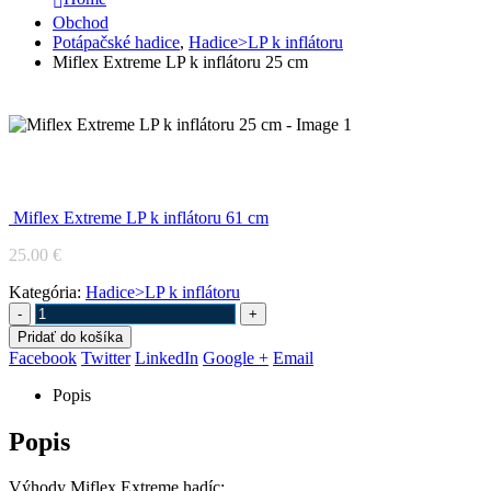
Obchod
Potápačské hadice
,
Hadice>LP k inflátoru
Miflex Extreme LP k inflátoru 25 cm
Miflex Extreme LP k inflátoru 25 cm
Miflex Extreme LP k inflátoru 61 cm
25.00
€
Kategória:
Hadice>LP k inflátoru
-
+
Pridať do košíka
Facebook
Twitter
LinkedIn
Google +
Email
Popis
Popis
Výhody Miflex Extreme hadíc: