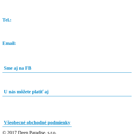
Dunajský Klátov 251
Tel.:
0948 84 0948
Email:
info@potapacskyobchod.sk
Sme aj na FB
U nás môžete platiť aj
Všeobecné obchodné podmienky
© 2017 Deep Paradise, s.r.o.