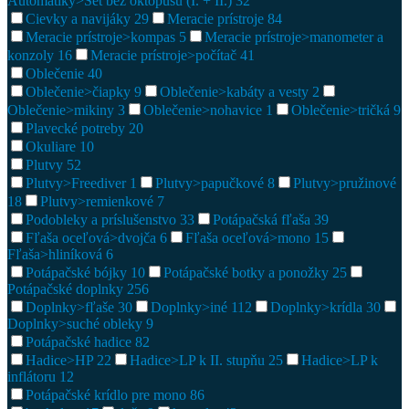
Automatiky>Set bez oktopusu (I. + II.)
32
Cievky a navijáky
29
Meracie prístroje
84
Meracie prístroje>kompas
5
Meracie prístroje>manometer a
konzoly
16
Meracie prístroje>počítač
41
Oblečenie
40
Oblečenie>čiapky
9
Oblečenie>kabáty a vesty
2
Oblečenie>mikiny
3
Oblečenie>nohavice
1
Oblečenie>tričká
9
Plavecké potreby
20
Okuliare
10
Plutvy
52
Plutvy>Freediver
1
Plutvy>papučkové
8
Plutvy>pružinové
18
Plutvy>remienkové
7
Podobleky a príslušenstvo
33
Potápačská fľaša
39
Fľaša oceľová>dvojča
6
Fľaša oceľová>mono
15
Fľaša>hliníková
6
Potápačské bójky
10
Potápačské botky a ponožky
25
Potápačské doplnky
256
Doplnky>fľaše
30
Doplnky>iné
112
Doplnky>krídla
30
Doplnky>suché obleky
9
Potápačské hadice
82
Hadice>HP
22
Hadice>LP k II. stupňu
25
Hadice>LP k
inflátoru
12
Potápačské krídlo pre mono
86