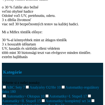
o 30 % ľahšie ako bežné
veľmi ohybné hadice
Odolné voči UV, pretrhnutiu, oderu.
3 x dlhšia životnosť
viac než 30 bezpečnostných testov na každej hadici.
Mi a Miflex tömlők előnye:
30 %-al könnyebbek mint az átlagos tömlők
3 x hosszabb időtartam
UV, hasadás és súrlódás elleni védelem
több mint 30 biztonsági teszt van elvégezve minden tömlőre.
extrém hajlíthatás
Kategórie
Vyberte si z našej ponuky
ABC Sety
7
Analyzéry O2/He
10
Automatiky-regulátory
tlaku
180
Automatiky> Oktopus
10
Automatiky>I. Stupeň
17
Automatiky>II. Stupeň
15
Automatiky>kompletný set
34