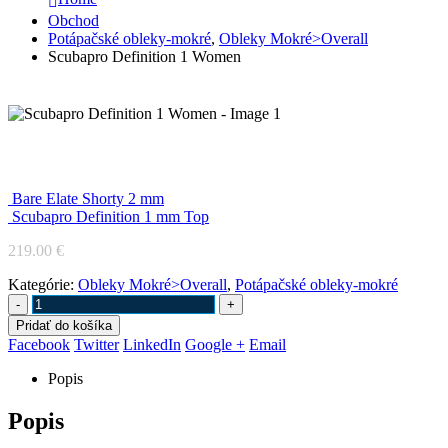
Obchod
Potápačské obleky-mokré
,
Obleky Mokré>Overall
Scubapro Definition 1 Women
Scubapro Definition 1 Women
Bare Elate Shorty 2 mm
Scubapro Definition 1 mm Top
219.00
€
Kategórie:
Obleky Mokré>Overall
,
Potápačské obleky-mokré
-
+
Pridať do košíka
Facebook
Twitter
LinkedIn
Google +
Email
Popis
Popis