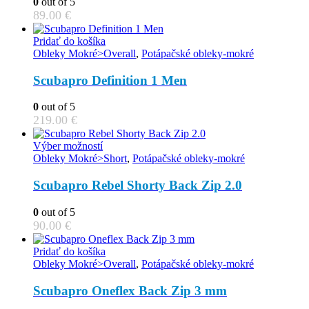
0
out of 5
options
89.00
€
may
be
Pridať do košíka
chosen
Obleky Mokré>Overall
,
Potápačské obleky-mokré
on
the
Scubapro Definition 1 Men
product
page
0
out of 5
219.00
€
This
Výber možností
product
Obleky Mokré>Short
,
Potápačské obleky-mokré
has
multiple
Scubapro Rebel Shorty Back Zip 2.0
variants.
The
0
out of 5
options
90.00
€
may
be
Pridať do košíka
chosen
Obleky Mokré>Overall
,
Potápačské obleky-mokré
on
the
Scubapro Oneflex Back Zip 3 mm
product
page