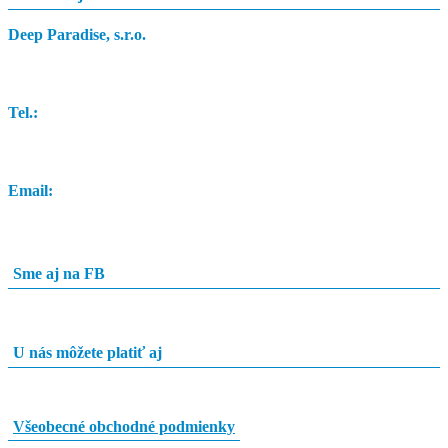
Deep Paradise, s.r.o.
Dunajský Klátov 251
Tel.:
0948 84 0948
Email:
info@potapacskyobchod.sk
Sme aj na FB
U nás môžete platiť aj
Všeobecné obchodné podmienky