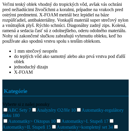
Veľmi tenký oblek vhodný do tropických vôd, avšak vás ochráni
pred nežiadúcimi živočíchmi a koralmi, prípadne na vrakoch pred
ostrými predmetmi. X-FOAM metriál bez lepidiel na báze
rozpúšťadiel, antibakteriálny. Vonkajší materiál super strečový nylon
a vnútrajšok plyš. Rýchlo schnúci. Diagonálny zadný zips. Kolená,
ramená a sedacia časť sú z odolnejšieho, oderu odolného materiálu.
Nohy sú zakončené slučkou zabraňujú vyhrnutiu obleku, keď ho
používate ako spodnú vrstvu spolu s tenším oblekom.
1 mm strečový neoprén
do teplých vôd ako samotný alebo ako prvá vrstva pod ďalší
oblek
jednoduchý dizajn
X-FOAM
Kategórie
Vyberte si z našej ponuky
ABC Sety
7
Analyzéry O2/He
10
Automatiky-regulátory
tlaku
180
Automatiky> Oktopus
10
Automatiky>I. Stupeň
17
Automatiky>II. Stupeň
15
Automatiky>kompletný set
34