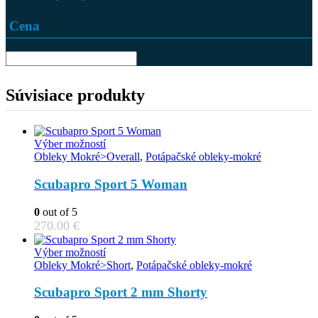
Cena
Súvisiace produkty
This
Výber možností
product
Obleky Mokré>Overall
,
Potápačské obleky-mokré
has
multiple
Scubapro Sport 5 Woman
variants.
The
0
out of 5
options
270.00
€
may
be
This
Výber možností
chosen
product
Obleky Mokré>Short
,
Potápačské obleky-mokré
on
has
the
multiple
Scubapro Sport 2 mm Shorty
product
variants.
page
The