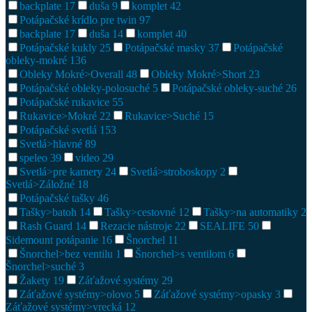
backplate
17
duša
9
komplet
42
Potápačské krídlo pre twin
97
backplate
17
duša
14
komplet
40
Potápačské kukly
25
Potápačské masky
37
Potápačské
obleky-mokré
136
Obleky Mokré>Overall
48
Obleky Mokré>Short
23
Potápačské obleky-polosuché
5
Potápačské obleky-suché
26
Potápačské rukavice
55
Rukavice>Mokré
22
Rukavice>Suché
15
Potápačské svetlá
153
Svetlá>hlavné
89
speleo
39
video
29
Svetlá>pre kamery
24
Svetlá>stroboskopy
2
Svetlá>Záložné
18
Potápačské tašky
46
Tašky>batoh
14
Tašky>cestovné
12
Tašky>na automatiky
2
Rash Guard
14
Rezacie nástroje
22
SEALIFE
50
Sidemount potápanie
16
Šnorchel
11
Šnorchel>bez ventilu
1
Šnorchel>s ventilom
6
Šnorchel>suché
3
Žakety
19
Záťažové systémy
29
Záťažové systémy>olovo
5
Záťažové systémy>opasky
3
Záťažové systémy>vrecká
12