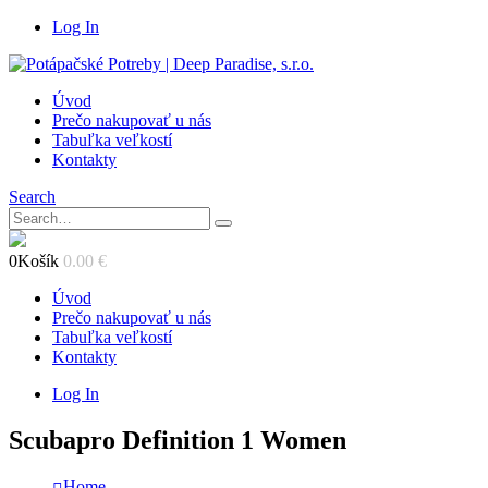
Log In
Úvod
Prečo nakupovať u nás
Tabuľka veľkostí
Kontakty
Search
0
Košík
0.00
€
Úvod
Prečo nakupovať u nás
Tabuľka veľkostí
Kontakty
Log In
Scubapro Definition 1 Women
Home