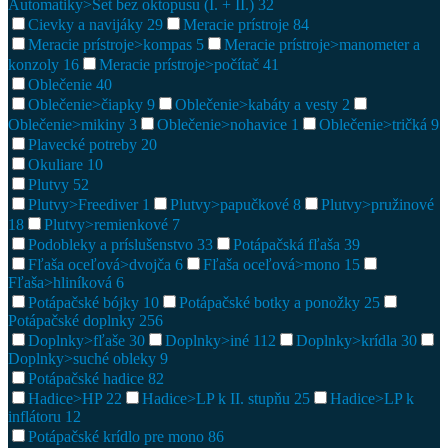
Automatiky>Set bez oktopusu (I. + II.)
32
Cievky a navijáky
29
Meracie prístroje
84
Meracie prístroje>kompas
5
Meracie prístroje>manometer a
konzoly
16
Meracie prístroje>počítač
41
Oblečenie
40
Oblečenie>čiapky
9
Oblečenie>kabáty a vesty
2
Oblečenie>mikiny
3
Oblečenie>nohavice
1
Oblečenie>tričká
9
Plavecké potreby
20
Okuliare
10
Plutvy
52
Plutvy>Freediver
1
Plutvy>papučkové
8
Plutvy>pružinové
18
Plutvy>remienkové
7
Podobleky a príslušenstvo
33
Potápačská fľaša
39
Fľaša oceľová>dvojča
6
Fľaša oceľová>mono
15
Fľaša>hliníková
6
Potápačské bójky
10
Potápačské botky a ponožky
25
Potápačské doplnky
256
Doplnky>fľaše
30
Doplnky>iné
112
Doplnky>krídla
30
Doplnky>suché obleky
9
Potápačské hadice
82
Hadice>HP
22
Hadice>LP k II. stupňu
25
Hadice>LP k
inflátoru
12
Potápačské krídlo pre mono
86