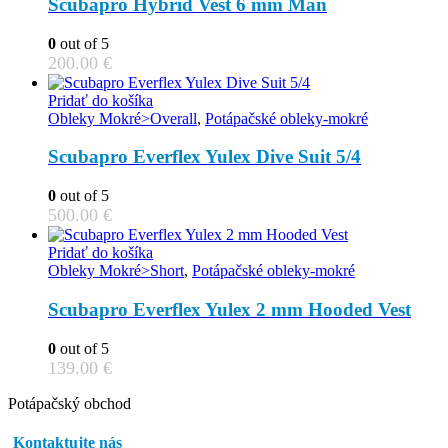
multiple
Scubapro Hybrid Vest 6 mm Man
product
variants.
page
The
0
out of 5
options
200.00
€
may
be
Pridať do košíka
chosen
Obleky Mokré>Overall
,
Potápačské obleky-mokré
on
the
Scubapro Everflex Yulex Dive Suit 5/4
product
page
0
out of 5
500.00
€
Pridať do košíka
Obleky Mokré>Short
,
Potápačské obleky-mokré
Scubapro Everflex Yulex 2 mm Hooded Vest
0
out of 5
139.00
€
Potápačský obchod
Kontaktujte nás