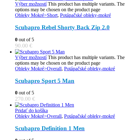
Výber možností
This product has multiple variants. The
options may be chosen on the product page
Obleky Mokré>Short
,
Potápačské obleky-mokré
Scubapro Rebel Shorty Back Zip 2.0
0
out of 5
90.00
€
Výber možností
This product has multiple variants. The
options may be chosen on the product page
Obleky Mokré>Overall
,
Potápačské obleky-mokré
Scubapro Sport 5 Man
0
out of 5
270.00
€
Pridať do košíka
Obleky Mokré>Overall
,
Potápačské obleky-mokré
Scubapro Definition 1 Men