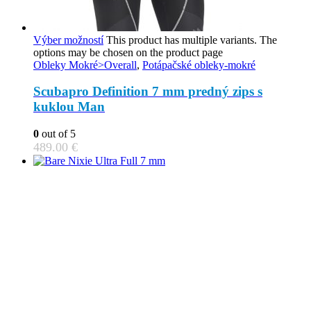
Výber možností
This product has multiple variants. The
options may be chosen on the product page
Obleky Mokré>Overall
,
Potápačské obleky-mokré
Scubapro Definition 7 mm predný zips s
kuklou Man
0
out of 5
489.00
€