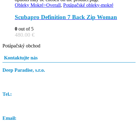
Obleky Mokré>Overall
,
Potápačské obleky-mokré
Scubapro Definition 7 Back Zip Woman
0
out of 5
480.00
€
Potápačský obchod
Kontaktujte nás
Deep Paradise, s.r.o.
Dunajský Klátov 251
Tel.:
0948 84 0948
Email:
info@potapacskyobchod.sk