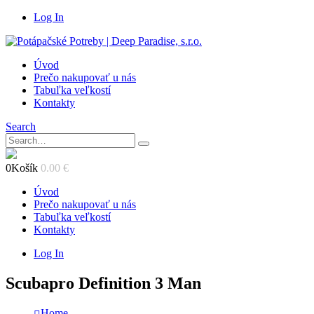
Log In
Úvod
Prečo nakupovať u nás
Tabuľka veľkostí
Kontakty
Search
0
Košík
0.00
€
Úvod
Prečo nakupovať u nás
Tabuľka veľkostí
Kontakty
Log In
Scubapro Definition 3 Man
Home