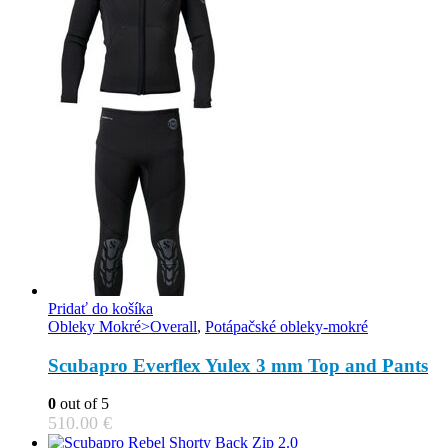
Pridať do košíka
Obleky Mokré>Overall
,
Potápačské obleky-mokré
Scubapro Everflex Yulex 3 mm Top and Pants
0
out of 5
510.00
€