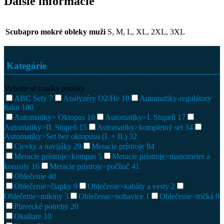
Ďalšie informácie
Scubapro mokré obleky muži
S, M, L, XL, 2XL, 3XL
Kategórie
Vyberte si z našej ponuky
ABC Sety
7
Analyzéry O2/He
10
Automatiky-regulátory
tlaku
180
Automatiky> Oktopus
10
Automatiky>I. Stupeň
17
Automatiky>II. Stupeň
15
Automatiky>kompletný set
34
Automatiky>Set bez oktopusu (I. + II.)
32
Cievky a navijáky
29
Meracie prístroje
84
Meracie prístroje>kompas
5
Meracie prístroje>manometer a
konzoly
16
Meracie prístroje>počítač
41
Oblečenie
40
Oblečenie>čiapky
9
Oblečenie>kabáty a vesty
2
Oblečenie>mikiny
3
Oblečenie>nohavice
1
Oblečenie>tričká
9
Plavecké potreby
20
Okuliare
10