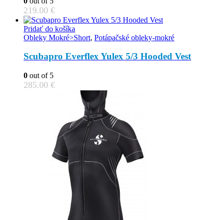
0
out of 5
219.00
€
Pridať do košíka
Obleky Mokré>Short
,
Potápačské obleky-mokré
Scubapro Everflex Yulex 5/3 Hooded Vest
0
out of 5
285.00
€