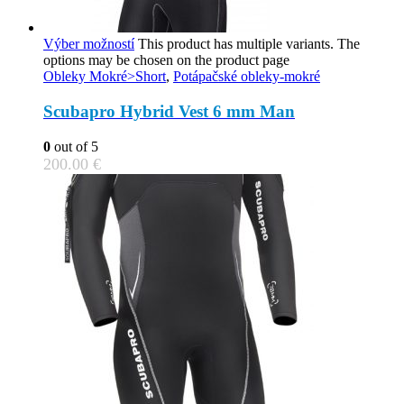
Výber možností
This product has multiple variants. The
options may be chosen on the product page
Obleky Mokré>Short
,
Potápačské obleky-mokré
Scubapro Hybrid Vest 6 mm Man
0
out of 5
200.00
€