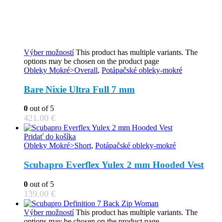
Výber možností
This product has multiple variants. The
options may be chosen on the product page
Obleky Mokré>Overall
,
Potápačské obleky-mokré
Bare Nixie Ultra Full 7 mm
0
out of 5
421.00
€
Pridať do košíka
Obleky Mokré>Short
,
Potápačské obleky-mokré
Scubapro Everflex Yulex 2 mm Hooded Vest
0
out of 5
139.00
€
Výber možností
This product has multiple variants. The
options may be chosen on the product page