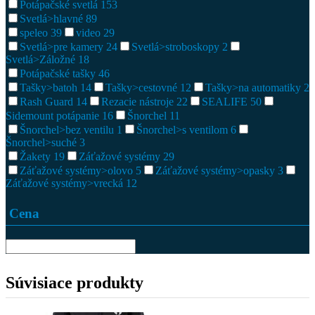
Potápačské svetlá
153
Svetlá>hlavné
89
speleo
39
video
29
Svetlá>pre kamery
24
Svetlá>stroboskopy
2
Svetlá>Záložné
18
Potápačské tašky
46
Tašky>batoh
14
Tašky>cestovné
12
Tašky>na automatiky
2
Rash Guard
14
Rezacie nástroje
22
SEALIFE
50
Sidemount potápanie
16
Šnorchel
11
Šnorchel>bez ventilu
1
Šnorchel>s ventilom
6
Šnorchel>suché
3
Žakety
19
Záťažové systémy
29
Záťažové systémy>olovo
5
Záťažové systémy>opasky
3
Záťažové systémy>vrecká
12
Cena
Súvisiace produkty