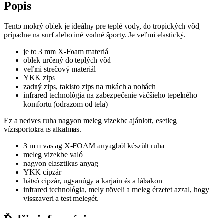
Popis
Tento mokrý oblek je ideálny pre teplé vody, do tropických vôd,
prípadne na surf alebo iné vodné športy. Je veľmi elastický.
je to 3 mm X-Foam materiál
oblek určený do teplých vôd
veľmi strečový materiál
YKK zips
zadný zips, takisto zips na rukách a nohách
infrared technológia na zabezpečenie väčšieho tepelného
komfortu (odrazom od tela)
Ez a nedves ruha nagyon meleg vizekbe ajánlott, esetleg
vízisportokra is alkalmas.
3 mm vastag X-FOAM anyagból készült ruha
meleg vizekbe való
nagyon elasztikus anyag
YKK cipzár
hátsó cipzár, ugyanúgy a karjain és a lábakon
infrared technológia, mely növeli a meleg érzetet azzal, hogy
visszaveri a test melegét.