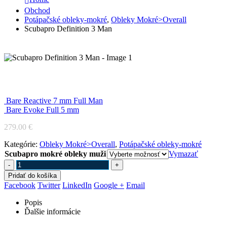
Obchod
Potápačské obleky-mokré
,
Obleky Mokré>Overall
Scubapro Definition 3 Man
Scubapro Definition 3 Man
Bare Reactive 7 mm Full Man
Bare Evoke Full 5 mm
279.00
€
Kategórie:
Obleky Mokré>Overall
,
Potápačské obleky-mokré
Scubapro mokré obleky muži
Vymazať
-
+
Pridať do košíka
Facebook
Twitter
LinkedIn
Google +
Email
Popis
Ďalšie informácie