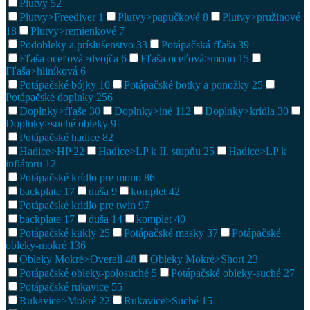
Plutvy
52
Plutvy>Freediver
1
Plutvy>papučkové
8
Plutvy>pružinové
18
Plutvy>remienkové
7
Podobleky a príslušenstvo
33
Potápačská fľaša
39
Fľaša oceľová>dvojča
6
Fľaša oceľová>mono
15
Fľaša>hliníková
6
Potápačské bójky
10
Potápačské botky a ponožky
25
Potápačské doplnky
256
Doplnky>fľaše
30
Doplnky>iné
112
Doplnky>krídla
30
Doplnky>suché obleky
9
Potápačské hadice
82
Hadice>HP
22
Hadice>LP k II. stupňu
25
Hadice>LP k
inflátoru
12
Potápačské krídlo pre mono
86
backplate
17
duša
9
komplet
42
Potápačské krídlo pre twin
97
backplate
17
duša
14
komplet
40
Potápačské kukly
25
Potápačské masky
37
Potápačské
obleky-mokré
136
Obleky Mokré>Overall
48
Obleky Mokré>Short
23
Potápačské obleky-polosuché
5
Potápačské obleky-suché
27
Potápačské rukavice
55
Rukavice>Mokré
22
Rukavice>Suché
15