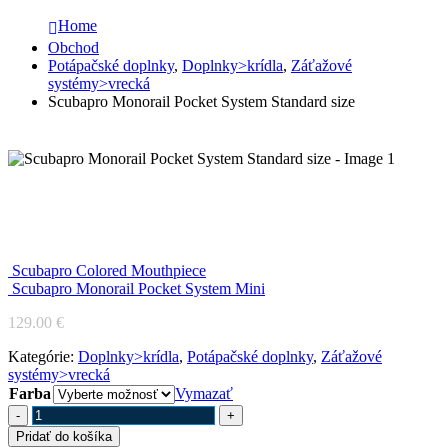
Home
Obchod
Potápačské doplnky
,
Doplnky>krídla
,
Záťažové
systémy>vrecká
Scubapro Monorail Pocket System Standard size
Scubapro Monorail Pocket System
Standard size
Scubapro Colored Mouthpiece
Scubapro Monorail Pocket System Mini
129.00
€
Kategórie:
Doplnky>krídla
,
Potápačské doplnky
,
Záťažové
systémy>vrecká
Farba
Vymazať
-
+
Pridať do košíka