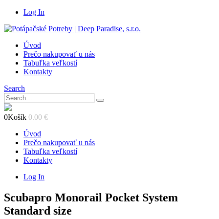
Log In
Úvod
Prečo nakupovať u nás
Tabuľka veľkostí
Kontakty
Search
0
Košík
0.00
€
Úvod
Prečo nakupovať u nás
Tabuľka veľkostí
Kontakty
Log In
Scubapro Monorail Pocket System
Standard size