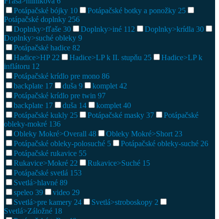
Fľaša>hliníková
6
Potápačské bójky
10
Potápačské botky a ponožky
25
Potápačské doplnky
256
Doplnky>fľaše
30
Doplnky>iné
112
Doplnky>krídla
30
Doplnky>suché obleky
9
Potápačské hadice
82
Hadice>HP
22
Hadice>LP k II. stupňu
25
Hadice>LP k
inflátoru
12
Potápačské krídlo pre mono
86
backplate
17
duša
9
komplet
42
Potápačské krídlo pre twin
97
backplate
17
duša
14
komplet
40
Potápačské kukly
25
Potápačské masky
37
Potápačské
obleky-mokré
136
Obleky Mokré>Overall
48
Obleky Mokré>Short
23
Potápačské obleky-polosuché
5
Potápačské obleky-suché
26
Potápačské rukavice
55
Rukavice>Mokré
22
Rukavice>Suché
15
Potápačské svetlá
153
Svetlá>hlavné
89
speleo
39
video
29
Svetlá>pre kamery
24
Svetlá>stroboskopy
2
Svetlá>Záložné
18