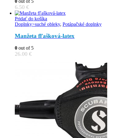
0
out of 5
options
6.50
€
may
be
Pridať do košíka
chosen
Doplnky>suché obleky
,
Potápačské doplnky
on
the
Manžeta fľašková-latex
product
page
0
out of 5
26.00
€