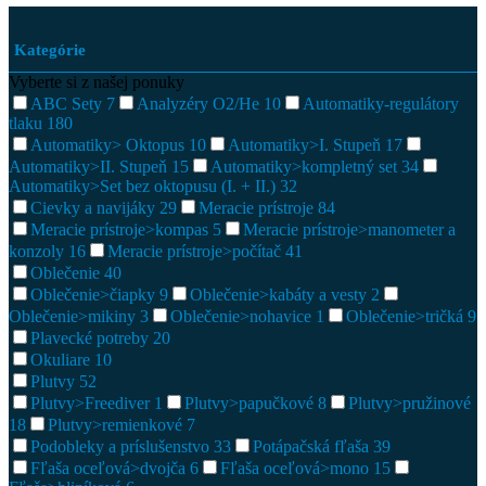
Kategórie
Vyberte si z našej ponuky
ABC Sety
7
Analyzéry O2/He
10
Automatiky-regulátory
tlaku
180
Automatiky> Oktopus
10
Automatiky>I. Stupeň
17
Automatiky>II. Stupeň
15
Automatiky>kompletný set
34
Automatiky>Set bez oktopusu (I. + II.)
32
Cievky a navijáky
29
Meracie prístroje
84
Meracie prístroje>kompas
5
Meracie prístroje>manometer a
konzoly
16
Meracie prístroje>počítač
41
Oblečenie
40
Oblečenie>čiapky
9
Oblečenie>kabáty a vesty
2
Oblečenie>mikiny
3
Oblečenie>nohavice
1
Oblečenie>tričká
9
Plavecké potreby
20
Okuliare
10
Plutvy
52
Plutvy>Freediver
1
Plutvy>papučkové
8
Plutvy>pružinové
18
Plutvy>remienkové
7
Podobleky a príslušenstvo
33
Potápačská fľaša
39
Fľaša oceľová>dvojča
6
Fľaša oceľová>mono
15