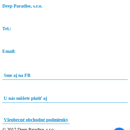
Deep Paradise, s.r.o.
Dunajský Klátov 251
Tel.:
0948 84 0948
Email:
info@potapacskyobchod.sk
Sme aj na FB
U nás môžete platiť aj
Všeobecné obchodné podmienky
© 2017 Deep Paradise, s.r.o.