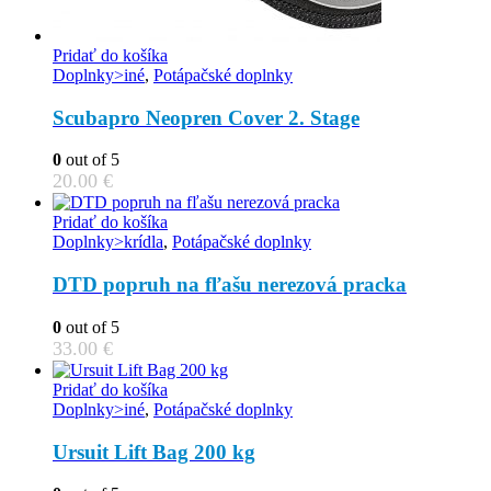
Pridať do košíka
Doplnky>iné
,
Potápačské doplnky
Scubapro Neopren Cover 2. Stage
0
out of 5
20.00
€
Pridať do košíka
Doplnky>krídla
,
Potápačské doplnky
DTD popruh na fľašu nerezová pracka
0
out of 5
33.00
€
Pridať do košíka
Doplnky>iné
,
Potápačské doplnky
Ursuit Lift Bag 200 kg