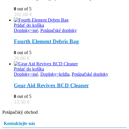
0
out of 5
102.00
€
Pridať do košíka
Doplnky>iné
,
Potápačské doplnky
Fourth Element Debris Bag
0
out of 5
20.00
€
Pridať do košíka
Doplnky>iné
,
Doplnky>krídla
,
Potápačské doplnky
Gear Aid Revivex BCD Cleaner
0
out of 5
13.50
€
Potápačský obchod
Kontaktujte nás