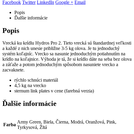
Facebook
Twitter
LinkedIn
Google +
Email
Popis
Ďalšie informácie
Popis
Vrecká ku krídlu Hydros Pro 2. Tieto vrecká sú štandardnej veľkosti
a každé z nich unesie približne 3-5 kg olova. Je tu jednoduchý
systém koľajníc. Vrecko sa nasunie jednoduchým potiahnutím na
krídlo na koľajnice. Výhoda je tá, že si krídlo dáte na seba bez olova
a záťaže a potom jednoduchým spôsobom nasuniete vrecko a
zacvaknete.
rýchlo schnúci materiál
4,5 kg na vrecko
sternum link plates v cene (farebná verzia)
Ďalšie informácie
Army Green, Biela, Čierna, Modrá, Oranžová, Pink,
Farba
Tyrkysová, Žltá