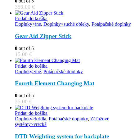
0
out of 5
359.00
€
Pridať do košíka
Doplnky>iné
,
Doplnky>suché obleky
,
Potápačské doplnky
Gear Aid Zipper Stick
0
out of 5
15.00
€
Pridať do košíka
Doplnky>iné
,
Potápačské doplnky
Fourth Element Changing Mat
0
out of 5
35.00
€
Pridať do košíka
Doplnky>krídla
,
Potápačské doplnky
,
Záťažové
systémy>vrecká
DTD Weighting system for backplate