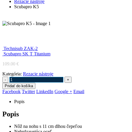
Rezacie nástroje
Scubapro K5
Scubapro K5
Technisub ZAK-2
Scubapro SK T Titanium
109.00
€
Kategória:
Rezacie nástroje
-
+
Pridať do košíka
Facebook
Twitter
LinkedIn
Google +
Email
Popis
Popis
Nôž na nohu s 11 cm dlhou čepeľou
Nehrdzavejúca oceľ