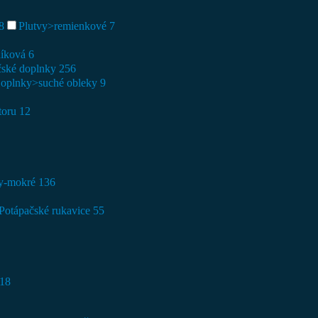
8
Plutvy>remienkové
7
níková
6
čské doplnky
256
oplnky>suché obleky
9
toru
12
ky-mokré
136
Potápačské rukavice
55
18