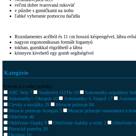
veľmi dobre tvarovaná rukoväť
v púzdre s gumičkami na nohu
ľahké vyberanie pomocou tlačidla
Rozsdamentes acélból és 11 cm hosszú késpengével, lábra erősí
nagyon ergonomikusan formált fogantyú
tokban, gumikkal rögzíthető a lábra
könnyen kivehető egy gomb segítségével
Kategórie
Vyberte si z našej ponuky
ABC Sety
7
Analyzéry O2/He
10
Automatiky-regulátory tl
Automatiky> Oktopus
10
Automatiky>I. Stupeň
17
Automat
Cievky a navijáky
29
Meracie prístroje
84
Meracie prístroje>kompas
5
Meracie prístroje>manometer a ko
Oblečenie
40
Oblečenie>čiapky
9
Oblečenie>kabáty a vesty
2
Oblečenie>
Plavecké potreby
20
Okuliare
10