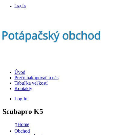
Log In
Úvod
Prečo nakupovať u nás
Tabuľka veľkostí
Kontakty
Log In
Scubapro K5
Home
Obchod