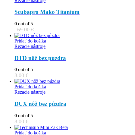
Rezacie nástroje
Scubapro Mako Titanium
0
out of 5
169.00
€
Pridať do košíka
Rezacie nástroje
DTD nôž bez púzdra
0
out of 5
8.00
€
Pridať do košíka
Rezacie nástroje
DUX nôž bez púzdra
0
out of 5
8.00
€
Pridať do košíka