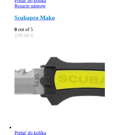
Pridať do košíka
chosen
Rezacie nástroje
on
the
Scubapro Mako
product
page
0
out of 5
109.00
€
Pridať do košíka