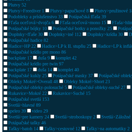
Plutvy
52
Plutvy>Freediver
1
Plutvy>papučkové
8
Plutvy>pružinové
1
Podobleky a príslušenstvo
33
Potápačská fľaša
39
Fľaša oceľová>dvojča
6
Fľaša oceľová>mono
15
Fľaša>hli
Potápačské bójky
10
Potápačské botky a ponožky
25
Potápa
Doplnky>fľaše
30
Doplnky>iné
112
Doplnky>krídla
30
D
Potápačské hadice
82
Hadice>HP
22
Hadice>LP k II. stupňu
25
Hadice>LP k inflá
Potápačské krídlo pre mono
86
backplate
17
duša
9
komplet
42
Potápačské krídlo pre twin
97
backplate
17
duša
14
komplet
40
Potápačské kukly
25
Potápačské masky
37
Potápačské oble
Obleky Mokré>Overall
48
Obleky Mokré>Short
23
Potápačské obleky-polosuché
5
Potápačské obleky-suché
27
Rukavice>Mokré
22
Rukavice>Suché
15
Potápačské svetlá
153
Svetlá>hlavné
89
speleo
39
video
29
Svetlá>pre kamery
24
Svetlá>stroboskopy
2
Svetlá>Záložné
Potápačské tašky
46
Tašky>batoh
14
Tašky>cestovné
12
Tašky>na automatiky
2