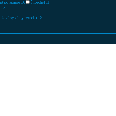
nt potápanie
16
Šnorchel
11
hé
3
ažové systémy>vrecká
12