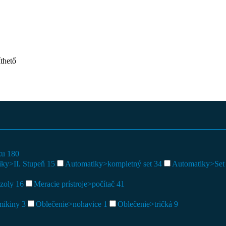
thető
aku
180
iky>II. Stupeň
15
Automatiky>kompletný set
34
Automatiky>Set b
nzoly
16
Meracie prístroje>počítač
41
mikiny
3
Oblečenie>nohavice
1
Oblečenie>tričká
9