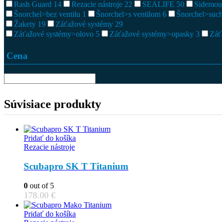
Rash Guard
14
Rezacie nástroje
22
SEALIFE
50
Sidemou
Šnorchel>bez ventilu
1
Šnorchel>s ventilom
6
Šnorchel>suc
Žakety
19
Záťažové systémy
29
Záťažové systémy>olovo
5
Záťažové systémy>opasky
3
Záť
Cena
Súvisiace produkty
Pridať do košíka
Rezacie nástroje
Scubapro SK T Titanium
0
out of 5
178.00
€
Pridať do košíka