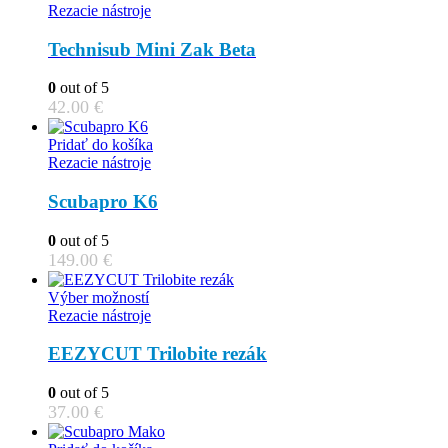
Rezacie nástroje
Technisub Mini Zak Beta
0
out of 5
42.00
€
Pridať do košíka
Rezacie nástroje
Scubapro K6
0
out of 5
149.00
€
This
Výber možností
product
Rezacie nástroje
has
multiple
EEZYCUT Trilobite rezák
variants.
The
0
out of 5
options
37.00
€
may
be