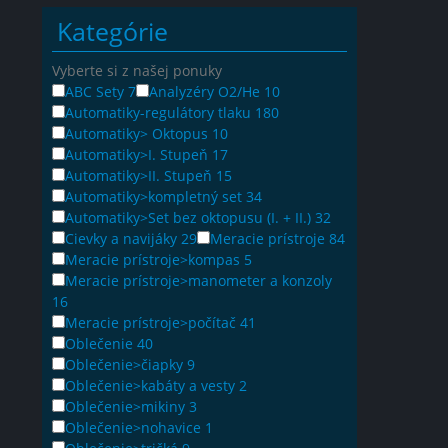
Kategórie
Vyberte si z našej ponuky
ABC Sety
7
Analyzéry O2/He
10
Automatiky-regulátory tlaku
180
Automatiky> Oktopus
10
Automatiky>I. Stupeň
17
Automatiky>II. Stupeň
15
Automatiky>kompletný set
34
Automatiky>Set bez oktopusu (I. + II.)
32
Cievky a navijáky
29
Meracie prístroje
84
Meracie prístroje>kompas
5
Meracie prístroje>manometer a konzoly
16
Meracie prístroje>počítač
41
Oblečenie
40
Oblečenie>čiapky
9
Oblečenie>kabáty a vesty
2
Oblečenie>mikiny
3
Oblečenie>nohavice
1