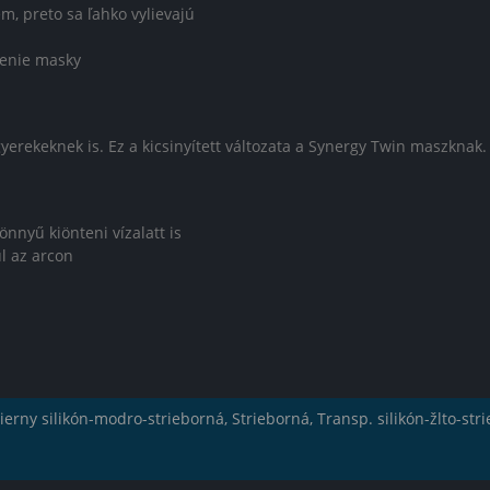
m, preto sa ľahko vylievajú
denie masky
gyerekeknek is. Ez a kicsinyített változata a Synergy Twin maszknak
könnyű kiönteni vízalatt is
ül az arcon
ierny silikón-modro-strieborná, Strieborná, Transp. silikón-žlto-str