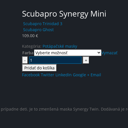
Scubapro Synergy Mini
Scubapro Trinidad 3
Scubapro Ghost
109.00
€
Kategória:
Potápačské masky
Farba
Vymazať
-
+
Pridať do košíka
Facebook
Twitter
LinkedIn
Google +
Email
, prípadne deti. Je to zmenšená maska Synergy Twin. Dodávaná je r