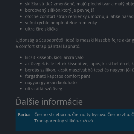
sklíčka sú tiež zmenšené, majú plochý tvar a malý obje
bordovaný silikón,ktorý je pevnejší
otočné comfort strap remienky umožňujú ľahké nasa
veľmi rýchlo odopínateľné remienky
ultra číre sklíčka
Újdonság a Scubaprótól. Ideális maszki kissebb fejre akár 
a comfort strap pánttal kapható.
kicsit kissebb, kicsi arcra való
az üvegek is le lettek kissebítve, lapos, kicsi beltérrel, 
bordás szilikon, kicsit maszívabbá teszi és nagyon jól 
forgatható kapcsos comfort pánt
nagyon gyorsan kioldható
ultra átlátszó üveg
Ďalšie informácie
Farba
Čierno-strieborná, Čierno-tyrkysová, Čierno-žltá, Č
Transparentný silikón-ružová