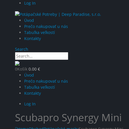
Log In
Úvod
Prečo nakupovať u nás
Tabuľka veľkostí
Kontakty
Search
0
Košík
0.00
€
Úvod
Prečo nakupovať u nás
Tabuľka veľkostí
Kontakty
Log In
Scubapro Synergy Mini
Home
Obchod
Potápačské masky
Scubapro Synergy Mini