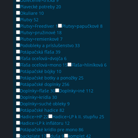
Oblečenie>tričká
9
Plavecké potreby
20
Okuliare
10
Plutvy
52
Plutvy>Freediver
1
Plutvy>papučkové
8
Plutvy>pružinové
18
Plutvy>remienkové
7
Podobleky a príslušenstvo
33
Potápačská fľaša
39
Fľaša oceľová>dvojča
6
Fľaša oceľová>mono
15
Fľaša>hliníková
6
Potápačské bójky
10
Potápačské botky a ponožky
25
Potápačské doplnky
256
Doplnky>fľaše
30
Doplnky>iné
112
Doplnky>krídla
30
Doplnky>suché obleky
9
Potápačské hadice
82
Hadice>HP
22
Hadice>LP k II. stupňu
25
Hadice>LP k inflátoru
12
Potápačské krídlo pre mono
86
backplate
17
duša
9
komplet
42