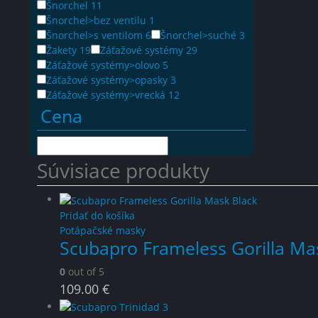
Šnorchel
11
Šnorchel>bez ventilu
1
Šnorchel>s ventilom
6
Šnorchel>suché
3
Žakety
19
Záťažové systémy
29
Záťažové systémy>olovo
5
Záťažové systémy>opasky
3
Záťažové systémy>vrecká
12
Cena
Súvisiace produkty
Pridať do košíka
Potápačské masky
Scubapro Frameless Gorilla Ma
0
out of 5
109.00
€