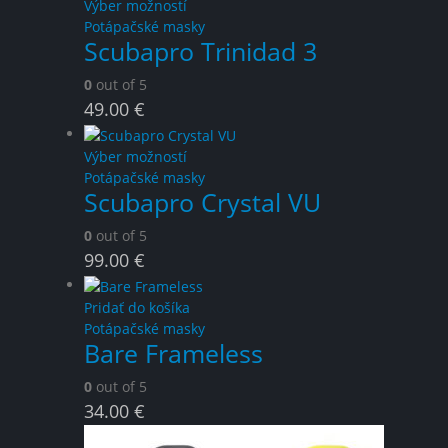
This
Výber možností
product
Potápačské masky
Scubapro Trinidad 3
has
multiple
0
out of 5
variants.
49.00
€
The
options
may
This
Výber možností
be
product
Potápačské masky
chosen
Scubapro Crystal VU
has
on
multiple
0
out of 5
the
variants.
product
99.00
€
The
page
options
may
Pridať do košíka
be
Potápačské masky
chosen
Bare Frameless
on
0
out of 5
the
product
34.00
€
page