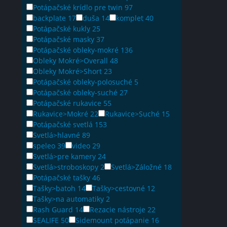
Potápačské krídlo pre twin
97
backplate
17
duša
14
komplet
40
Potápačské kukly
25
Potápačské masky
37
Potápačské obleky-mokré
136
Obleky Mokré>Overall
48
Obleky Mokré>Short
23
Potápačské obleky-polosuché
5
Potápačské obleky-suché
27
Potápačské rukavice
55
Rukavice>Mokré
22
Rukavice>Suché
15
Potápačské svetlá
153
Svetlá>hlavné
89
speleo
39
video
29
Svetlá>pre kamery
24
Svetlá>stroboskopy
2
Svetlá>Záložné
18
Potápačské tašky
46
Tašky>batoh
14
Tašky>cestovné
12
Tašky>na automatiky
2
Rash Guard
14
Rezacie nástroje
22
SEALIFE
50
Sidemount potápanie
16