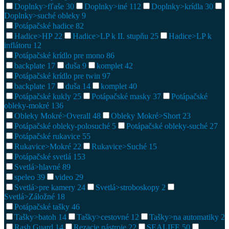
Doplnky>fľaše
30
Doplnky>iné
112
Doplnky>krídla
30
Doplnky>suché obleky
9
Potápačské hadice
82
Hadice>HP
22
Hadice>LP k II. stupňu
25
Hadice>LP k
inflátoru
12
Potápačské krídlo pre mono
86
backplate
17
duša
9
komplet
42
Potápačské krídlo pre twin
97
backplate
17
duša
14
komplet
40
Potápačské kukly
25
Potápačské masky
37
Potápačské
obleky-mokré
136
Obleky Mokré>Overall
48
Obleky Mokré>Short
23
Potápačské obleky-polosuché
5
Potápačské obleky-suché
27
Potápačské rukavice
55
Rukavice>Mokré
22
Rukavice>Suché
15
Potápačské svetlá
153
Svetlá>hlavné
89
speleo
39
video
29
Svetlá>pre kamery
24
Svetlá>stroboskopy
2
Svetlá>Záložné
18
Potápačské tašky
46
Tašky>batoh
14
Tašky>cestovné
12
Tašky>na automatiky
2
Rash Guard
14
Rezacie nástroje
22
SEALIFE
50