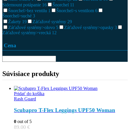
Sidemount potápanie
16
Šnorchel
11
Šnorchel>bez ventilu
1
Šnorchel>s ventilom
6
Šnorchel>suché
3
Žakety
19
Záťažové systémy
29
Záťažové systémy>olovo
5
Záťažové systémy>opasky
3
Záťažové systémy>vrecká
12
Cena
Súvisiace produkty
Pridať do košíka
Rash Guard
Scubapro T-Flex Leggings UPF50 Woman
0
out of 5
89.00
€