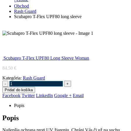
Obchod
Rash Guard
Scubapro T-Flex UPF80 long sleeve
Scubapro T-Flex UPF80 long sleeve
Scubapro T-Flex UPF80 Long Sleeve Woman
84.50
€
Kategória:
Rash Guard
-
+
Pridať do košíka
Facebook
Twitter
LinkedIn
Google +
Email
Popis
Popis
Najlepšia ochrana proti UV žiareniu. Chráni Vás či už na suchu