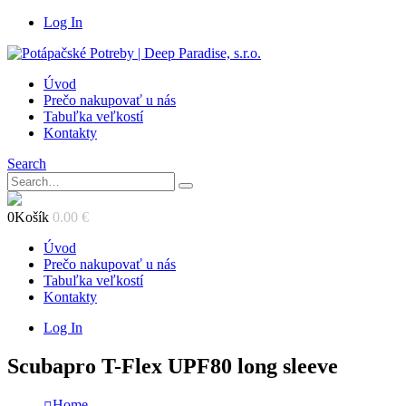
Log In
Úvod
Prečo nakupovať u nás
Tabuľka veľkostí
Kontakty
Search
0
Košík
0.00
€
Úvod
Prečo nakupovať u nás
Tabuľka veľkostí
Kontakty
Log In
Scubapro T-Flex UPF80 long sleeve
Home