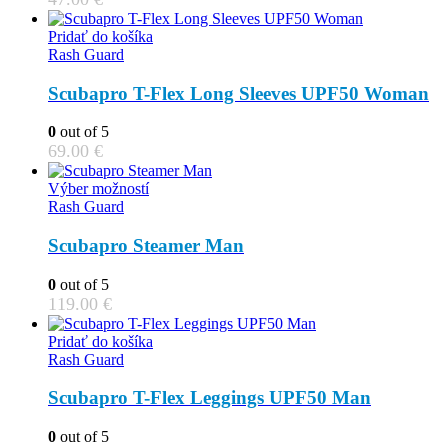
Pridať do košíka
Rash Guard
Scubapro T-Flex Long Sleeves UPF50 Woman
0
out of 5
69.00
€
This
Výber možností
product
Rash Guard
has
multiple
Scubapro Steamer Man
variants.
The
0
out of 5
options
119.00
€
may
be
Pridať do košíka
chosen
Rash Guard
on
the
Scubapro T-Flex Leggings UPF50 Man
product
page
0
out of 5