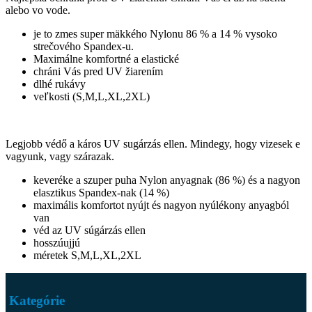
alebo vo vode.
je to zmes super mäkkého Nylonu 86 % a 14 % vysoko
strečového Spandex-u.
Maximálne komfortné a elastické
chráni Vás pred UV žiarením
dlhé rukávy
veľkosti (S,M,L,XL,2XL)
Legjobb védő a káros UV sugárzás ellen. Mindegy, hogy vizesek e
vagyunk, vagy szárazak.
keveréke a szuper puha Nylon anyagnak (86 %) és a nagyon
elasztikus Spandex-nak (14 %)
maximális komfortot nyújt és nagyon nyúlékony anyagból
van
véd az UV súgárzás ellen
hosszúujjú
méretek S,M,L,XL,2XL
Kategórie