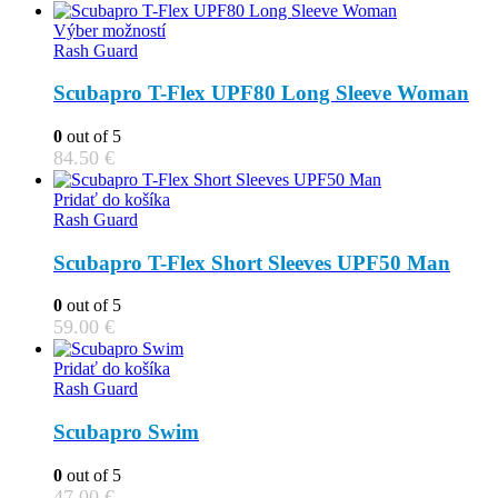
This
Výber možností
product
Rash Guard
has
multiple
Scubapro T-Flex UPF80 Long Sleeve Woman
variants.
The
0
out of 5
options
84.50
€
may
be
Pridať do košíka
chosen
Rash Guard
on
the
Scubapro T-Flex Short Sleeves UPF50 Man
product
page
0
out of 5
59.00
€
Pridať do košíka
Rash Guard
Scubapro Swim
0
out of 5
47.00
€