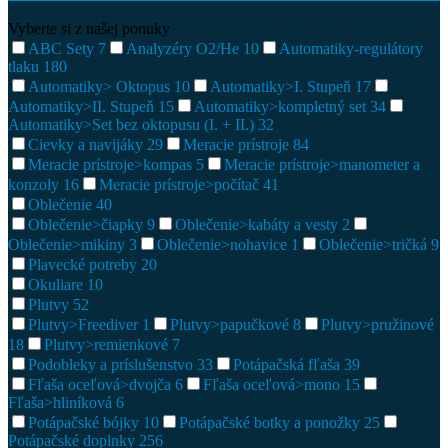
Vyberte si z našej ponuky
ABC Sety
7
Analyzéry O2/He
10
Automatiky-regulátory
tlaku
180
Automatiky> Oktopus
10
Automatiky>I. Stupeň
17
Automatiky>II. Stupeň
15
Automatiky>kompletný set
34
Automatiky>Set bez oktopusu (I. + II.)
32
Cievky a navijáky
29
Meracie prístroje
84
Meracie prístroje>kompas
5
Meracie prístroje>manometer a
konzoly
16
Meracie prístroje>počítač
41
Oblečenie
40
Oblečenie>čiapky
9
Oblečenie>kabáty a vesty
2
Oblečenie>mikiny
3
Oblečenie>nohavice
1
Oblečenie>tričká
9
Plavecké potreby
20
Okuliare
10
Plutvy
52
Plutvy>Freediver
1
Plutvy>papučkové
8
Plutvy>pružinové
18
Plutvy>remienkové
7
Podobleky a príslušenstvo
33
Potápačská fľaša
39
Fľaša oceľová>dvojča
6
Fľaša oceľová>mono
15
Fľaša>hliníková
6
Potápačské bójky
10
Potápačské botky a ponožky
25
Potápačské doplnky
256