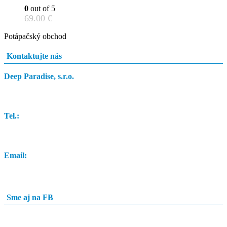
0
out of 5
69.00
€
Potápačský obchod
Kontaktujte nás
Deep Paradise, s.r.o.
Dunajský Klátov 251
Tel.:
0948 84 0948
Email:
info@potapacskyobchod.sk
Sme aj na FB