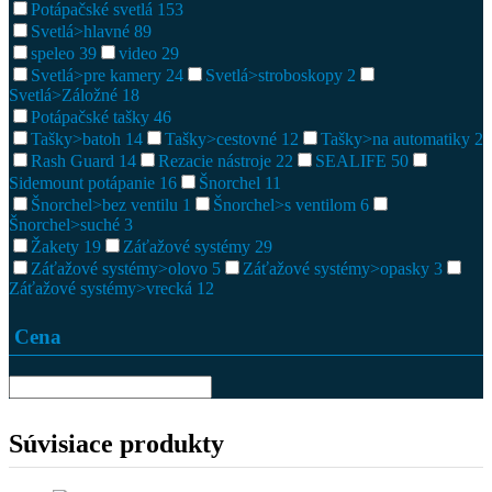
Potápačské svetlá
153
Svetlá>hlavné
89
speleo
39
video
29
Svetlá>pre kamery
24
Svetlá>stroboskopy
2
Svetlá>Záložné
18
Potápačské tašky
46
Tašky>batoh
14
Tašky>cestovné
12
Tašky>na automatiky
2
Rash Guard
14
Rezacie nástroje
22
SEALIFE
50
Sidemount potápanie
16
Šnorchel
11
Šnorchel>bez ventilu
1
Šnorchel>s ventilom
6
Šnorchel>suché
3
Žakety
19
Záťažové systémy
29
Záťažové systémy>olovo
5
Záťažové systémy>opasky
3
Záťažové systémy>vrecká
12
Cena
Súvisiace produkty