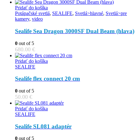
Pridať do košíka
Potápačské svetlá
,
SEALIFE
,
Svetlá>hlavné
,
Svetlá>pre
kamery
,
video
Sealife Sea Dragon 3000SF Dual Beam (hlava)
0
out of 5
680.00
€
Pridať do košíka
SEALIFE
Sealife flex connect 20 cm
0
out of 5
50.00
€
Pridať do košíka
SEALIFE
Sealife SL081 adaptér
0
out of 5