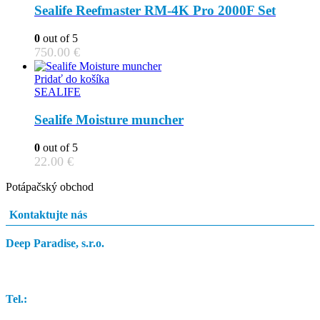
Sealife Reefmaster RM-4K Pro 2000F Set
0
out of 5
750.00
€
Pridať do košíka
SEALIFE
Sealife Moisture muncher
0
out of 5
22.00
€
Potápačský obchod
Kontaktujte nás
Deep Paradise, s.r.o.
Dunajský Klátov 251
Tel.:
0948 84 0948