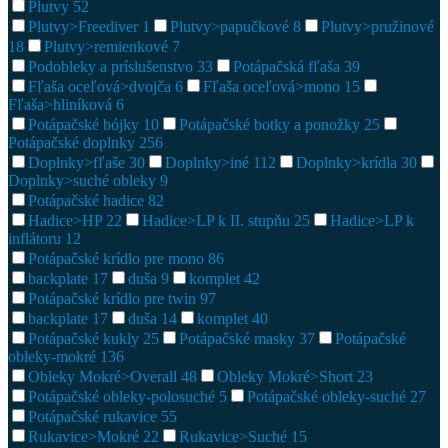
Plutvy
52
Plutvy>Freediver
1
Plutvy>papučkové
8
Plutvy>pružinové
18
Plutvy>remienkové
7
Podobleky a príslušenstvo
33
Potápačská fľaša
39
Fľaša oceľová>dvojča
6
Fľaša oceľová>mono
15
Fľaša>hliníková
6
Potápačské bójky
10
Potápačské botky a ponožky
25
Potápačské doplnky
256
Doplnky>fľaše
30
Doplnky>iné
112
Doplnky>krídla
30
Doplnky>suché obleky
9
Potápačské hadice
82
Hadice>HP
22
Hadice>LP k II. stupňu
25
Hadice>LP k
inflátoru
12
Potápačské krídlo pre mono
86
backplate
17
duša
9
komplet
42
Potápačské krídlo pre twin
97
backplate
17
duša
14
komplet
40
Potápačské kukly
25
Potápačské masky
37
Potápačské
obleky-mokré
136
Obleky Mokré>Overall
48
Obleky Mokré>Short
23
Potápačské obleky-polosuché
5
Potápačské obleky-suché
27
Potápačské rukavice
55
Rukavice>Mokré
22
Rukavice>Suché
15