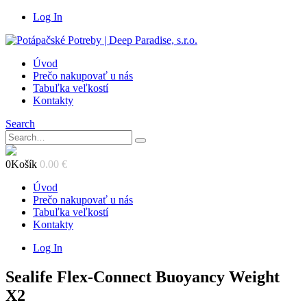
Log In
Úvod
Prečo nakupovať u nás
Tabuľka veľkostí
Kontakty
Search
0
Košík
0.00
€
Úvod
Prečo nakupovať u nás
Tabuľka veľkostí
Kontakty
Log In
Sealife Flex-Connect Buoyancy Weight
X2