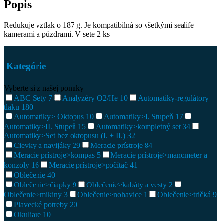
Popis
Redukuje vztlak o 187 g. Je kompatibilná so všetkými sealife
kamerami a púzdrami. V sete 2 ks
Kategórie
Vyberte si z našej ponuky
ABC Sety
7
Analyzéry O2/He
10
Automatiky-regulátory
tlaku
180
Automatiky> Oktopus
10
Automatiky>I. Stupeň
17
Automatiky>II. Stupeň
15
Automatiky>kompletný set
34
Automatiky>Set bez oktopusu (I. + II.)
32
Cievky a navijáky
29
Meracie prístroje
84
Meracie prístroje>kompas
5
Meracie prístroje>manometer a
konzoly
16
Meracie prístroje>počítač
41
Oblečenie
40
Oblečenie>čiapky
9
Oblečenie>kabáty a vesty
2
Oblečenie>mikiny
3
Oblečenie>nohavice
1
Oblečenie>tričká
9
Plavecké potreby
20
Okuliare
10