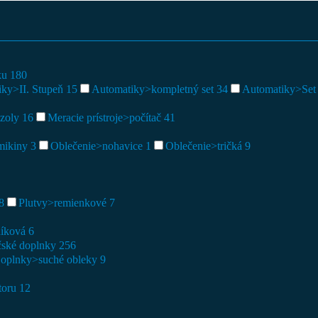
aku
180
iky>II. Stupeň
15
Automatiky>kompletný set
34
Automatiky>Set b
nzoly
16
Meracie prístroje>počítač
41
mikiny
3
Oblečenie>nohavice
1
Oblečenie>tričká
9
8
Plutvy>remienkové
7
níková
6
čské doplnky
256
oplnky>suché obleky
9
toru
12