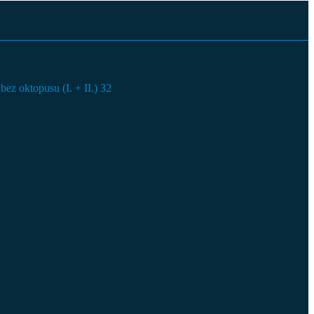
ez oktopusu (I. + II.)
32