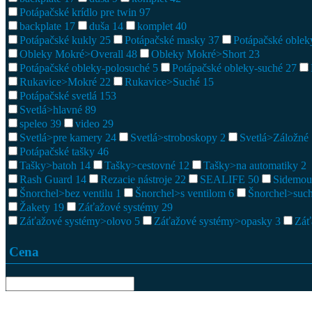
Potápačské krídlo pre twin
97
backplate
17
duša
14
komplet
40
Potápačské kukly
25
Potápačské masky
37
Potápačské oble
Obleky Mokré>Overall
48
Obleky Mokré>Short
23
Potápačské obleky-polosuché
5
Potápačské obleky-suché
27
Rukavice>Mokré
22
Rukavice>Suché
15
Potápačské svetlá
153
Svetlá>hlavné
89
speleo
39
video
29
Svetlá>pre kamery
24
Svetlá>stroboskopy
2
Svetlá>Záložné
Potápačské tašky
46
Tašky>batoh
14
Tašky>cestovné
12
Tašky>na automatiky
2
Rash Guard
14
Rezacie nástroje
22
SEALIFE
50
Sidemou
Šnorchel>bez ventilu
1
Šnorchel>s ventilom
6
Šnorchel>suc
Žakety
19
Záťažové systémy
29
Záťažové systémy>olovo
5
Záťažové systémy>opasky
3
Záť
Cena