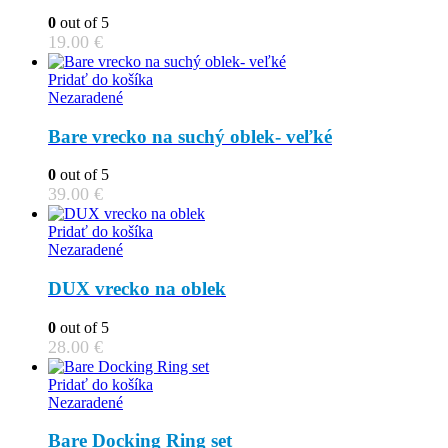
0
out of 5
19.00
€
Pridať do košíka
Nezaradené
Bare vrecko na suchý oblek- veľké
0
out of 5
39.00
€
Pridať do košíka
Nezaradené
DUX vrecko na oblek
0
out of 5
28.00
€
Pridať do košíka
Nezaradené
Bare Docking Ring set