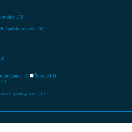
ky-mokré
136
Potápačské rukavice
55
18
nt potápanie
16
Šnorchel
11
hé
3
ažové systémy>vrecká
12