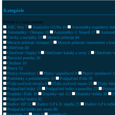
Kategórie
Vyberte si z našej ponuky
ABC Sety
7
Analyzéry O2/He
10
Automatiky-regulátory tl
Automatiky> Oktopus
10
Automatiky>I. Stupeň
17
Automat
Cievky a navijáky
29
Meracie prístroje
84
Meracie prístroje>kompas
5
Meracie prístroje>manometer a ko
Oblečenie
40
Oblečenie>čiapky
9
Oblečenie>kabáty a vesty
2
Oblečenie>
Plavecké potreby
20
Okuliare
10
Plutvy
52
Plutvy>Freediver
1
Plutvy>papučkové
8
Plutvy>pružinové
1
Podobleky a príslušenstvo
33
Potápačská fľaša
39
Fľaša oceľová>dvojča
6
Fľaša oceľová>mono
15
Fľaša>hli
Potápačské bójky
10
Potápačské botky a ponožky
25
Potápa
Doplnky>fľaše
30
Doplnky>iné
112
Doplnky>krídla
30
D
Potápačské hadice
82
Hadice>HP
22
Hadice>LP k II. stupňu
25
Hadice>LP k inflá
Potápačské krídlo pre mono
86
backplate
17
duša
9
komplet
42