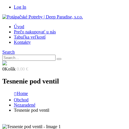
Log In
Úvod
Prečo nakupovať u nás
Tabuľka veľkostí
Kontakty
Search
0
Košík
0.00
€
Tesnenie pod ventil
Home
Obchod
Nezaradené
Tesnenie pod ventil