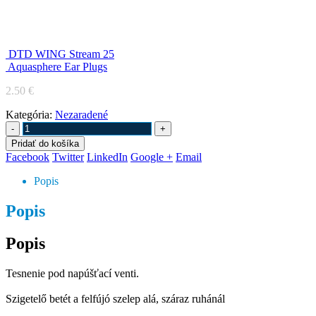
Tesnenie pod ventil
DTD WING Stream 25
Aquasphere Ear Plugs
2.50
€
Kategória:
Nezaradené
-
+
Pridať do košíka
Facebook
Twitter
LinkedIn
Google +
Email
Popis
Popis
Popis
Tesnenie pod napúšťací venti.
Szigetelő betét a felfújó szelep alá, száraz ruhánál