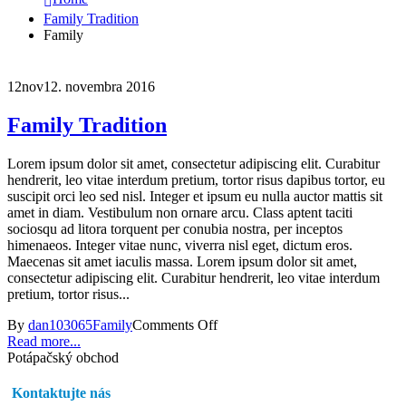
Family Tradition
Family
12
nov
12. novembra 2016
Family Tradition
Lorem ipsum dolor sit amet, consectetur adipiscing elit. Curabitur
hendrerit, leo vitae interdum pretium, tortor risus dapibus tortor, eu
suscipit orci leo sed nisl. Integer et ipsum eu nulla auctor mattis sit
amet in diam. Vestibulum non ornare arcu. Class aptent taciti
sociosqu ad litora torquent per conubia nostra, per inceptos
himenaeos. Integer vitae nunc, viverra nisl eget, dictum eros.
Maecenas sit amet iaculis massa. Lorem ipsum dolor sit amet,
consectetur adipiscing elit. Curabitur hendrerit, leo vitae interdum
pretium, tortor risus...
By
dan103065
Family
Comments Off
Read more...
Potápačský obchod
Kontaktujte nás