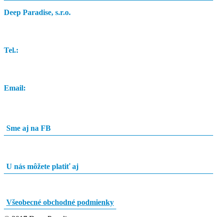
Deep Paradise, s.r.o.
Dunajský Klátov 251
Tel.:
0948 84 0948
Email:
info@potapacskyobchod.sk
Sme aj na FB
U nás môžete platiť aj
Všeobecné obchodné podmienky