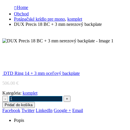
Home
Obchod
Potápačské krídlo pre mono
,
komplet
DUX Precis 18 BC + 3 mm nerezový backplate
DUX Precis 18 BC + 3 mm nerezový
backplate
DTD Ring 14 + 3 mm oceľový backplate
506.00
€
Kategória:
komplet
-
+
Pridať do košíka
Facebook
Twitter
LinkedIn
Google +
Email
Popis