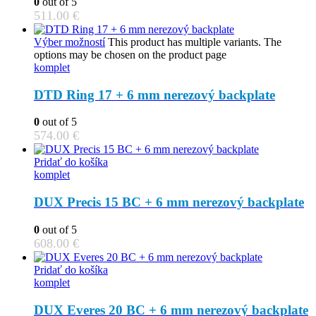
0
out of 5
511.00
€
Výber možností
This product has multiple variants. The
options may be chosen on the product page
komplet
DTD Ring 17 + 6 mm nerezový backplate
0
out of 5
574.00
€
Pridať do košíka
komplet
DUX Precis 15 BC + 6 mm nerezový backplate
0
out of 5
608.00
€
Pridať do košíka
komplet
DUX Everes 20 BC + 6 mm nerezový backplate