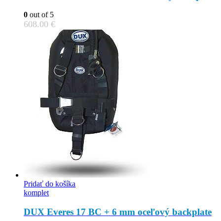
0
out of 5
608.00
€
Pridať do košíka
komplet
DUX Everes 17 BC + 6 mm oceľový backplate