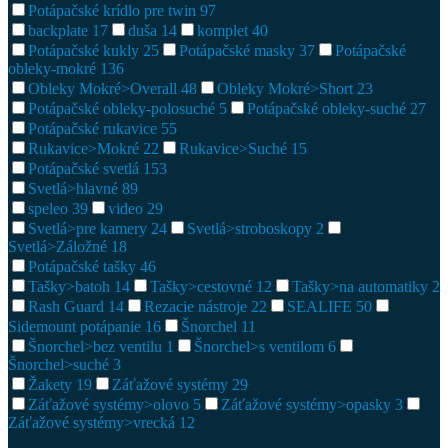
Potápačské krídlo pre twin
97
backplate
17
duša
14
komplet
40
Potápačské kukly
25
Potápačské masky
37
Potápačské
obleky-mokré
136
Obleky Mokré>Overall
48
Obleky Mokré>Short
23
Potápačské obleky-polosuché
5
Potápačské obleky-suché
27
Potápačské rukavice
55
Rukavice>Mokré
22
Rukavice>Suché
15
Potápačské svetlá
153
Svetlá>hlavné
89
speleo
39
video
29
Svetlá>pre kamery
24
Svetlá>stroboskopy
2
Svetlá>Záložné
18
Potápačské tašky
46
Tašky>batoh
14
Tašky>cestovné
12
Tašky>na automatiky
2
Rash Guard
14
Rezacie nástroje
22
SEALIFE
50
Sidemount potápanie
16
Šnorchel
11
Šnorchel>bez ventilu
1
Šnorchel>s ventilom
6
Šnorchel>suché
3
Žakety
19
Záťažové systémy
29
Záťažové systémy>olovo
5
Záťažové systémy>opasky
3
Záťažové systémy>vrecká
12