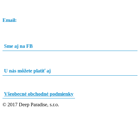
0948 84 0948
Email:
info@potapacskyobchod.sk
Sme aj na FB
U nás môžete platiť aj
Všeobecné obchodné podmienky
© 2017 Deep Paradise, s.r.o.