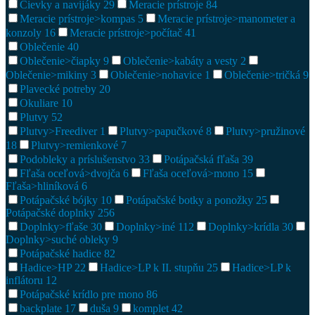
Cievky a navijáky
29
Meracie prístroje
84
Meracie prístroje>kompas
5
Meracie prístroje>manometer a
konzoly
16
Meracie prístroje>počítač
41
Oblečenie
40
Oblečenie>čiapky
9
Oblečenie>kabáty a vesty
2
Oblečenie>mikiny
3
Oblečenie>nohavice
1
Oblečenie>tričká
9
Plavecké potreby
20
Okuliare
10
Plutvy
52
Plutvy>Freediver
1
Plutvy>papučkové
8
Plutvy>pružinové
18
Plutvy>remienkové
7
Podobleky a príslušenstvo
33
Potápačská fľaša
39
Fľaša oceľová>dvojča
6
Fľaša oceľová>mono
15
Fľaša>hliníková
6
Potápačské bójky
10
Potápačské botky a ponožky
25
Potápačské doplnky
256
Doplnky>fľaše
30
Doplnky>iné
112
Doplnky>krídla
30
Doplnky>suché obleky
9
Potápačské hadice
82
Hadice>HP
22
Hadice>LP k II. stupňu
25
Hadice>LP k
inflátoru
12
Potápačské krídlo pre mono
86
backplate
17
duša
9
komplet
42