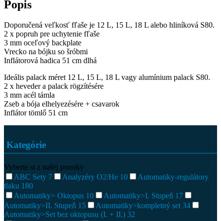
Popis
Doporučená veľkosť fľaše je 12 L, 15 L, 18 L alebo hliníková S80.
2 x popruh pre uchytenie fľaše
3 mm oceľový backplate
Vrecko na bójku so šróbmi
Inflátorová hadica 51 cm dlhá
Ideális palack méret 12 L, 15 L, 18 L vagy alumínium palack S80.
2 x heveder a palack rögzítésére
3 mm acél támla
Zseb a bója elhelyezésére + csavarok
Inflátor tömlő 51 cm
Kategórie
Vyberte si z našej ponuky
ABC Sety
7
Analyzéry O2/He
10
Automatiky-regulátory
tlaku
180
Automatiky> Oktopus
10
Automatiky>I. Stupeň
17
Automatiky>II. Stupeň
15
Automatiky>kompletný set
34
Automatiky>Set bez oktopusu (I. + II.)
32