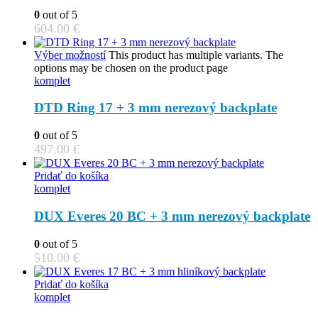
0
out of 5
604.00
€
Výber možností
This product has multiple variants. The
options may be chosen on the product page
komplet
DTD Ring 17 + 3 mm nerezový backplate
0
out of 5
497.00
€
Pridať do košíka
komplet
DUX Everes 20 BC + 3 mm nerezový backplate
0
out of 5
510.00
€
Pridať do košíka
komplet