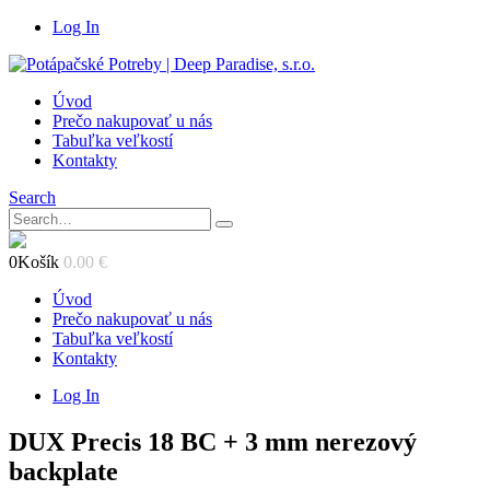
Log In
Úvod
Prečo nakupovať u nás
Tabuľka veľkostí
Kontakty
Search
0
Košík
0.00
€
Úvod
Prečo nakupovať u nás
Tabuľka veľkostí
Kontakty
Log In
DUX Precis 18 BC + 3 mm nerezový
backplate