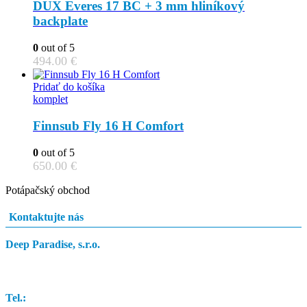
DUX Everes 17 BC + 3 mm hliníkový
backplate
0
out of 5
494.00
€
Pridať do košíka
komplet
Finnsub Fly 16 H Comfort
0
out of 5
650.00
€
Potápačský obchod
Kontaktujte nás
Deep Paradise, s.r.o.
Dunajský Klátov 251
Tel.: