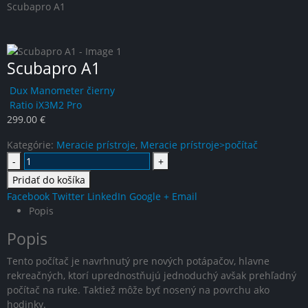
Scubapro A1
Scubapro A1
Dux Manometer čierny
Ratio iX3M2 Pro
299.00
€
Kategórie:
Meracie prístroje
,
Meracie prístroje>počítač
-
+
Pridať do košíka
Facebook
Twitter
LinkedIn
Google +
Email
Popis
Popis
Tento počítač je navrhnutý pre nových potápačov, hlavne
rekreačných, ktorí uprednostňujú jednoduchý avšak prehľadný
počítač na ruke. Taktiež môže byť nosený na povrchu ako
hodinky.