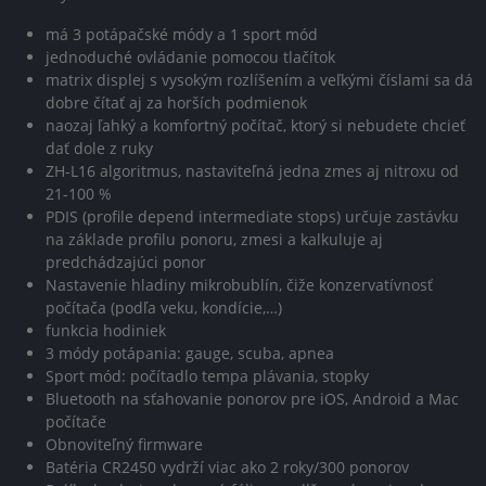
má 3 potápačské módy a 1 sport mód
jednoduché ovládanie pomocou tlačítok
matrix displej s vysokým rozlíšením a veľkými číslami sa dá
dobre čítať aj za horších podmienok
naozaj ľahký a komfortný počítač, ktorý si nebudete chcieť
dať dole z ruky
ZH-L16 algoritmus, nastaviteľná jedna zmes aj nitroxu od
21-100 %
PDIS (profile depend intermediate stops) určuje zastávku
na základe profilu ponoru, zmesi a kalkuluje aj
predchádzajúci ponor
Nastavenie hladiny mikrobublín, čiže konzervatívnosť
počítača (podľa veku, kondície,…)
funkcia hodiniek
3 módy potápania: gauge, scuba, apnea
Sport mód: počítadlo tempa plávania, stopky
Bluetooth na sťahovanie ponorov pre iOS, Android a Mac
počítače
Obnoviteľný firmware
Batéria CR2450 vydrží viac ako 2 roky/300 ponorov