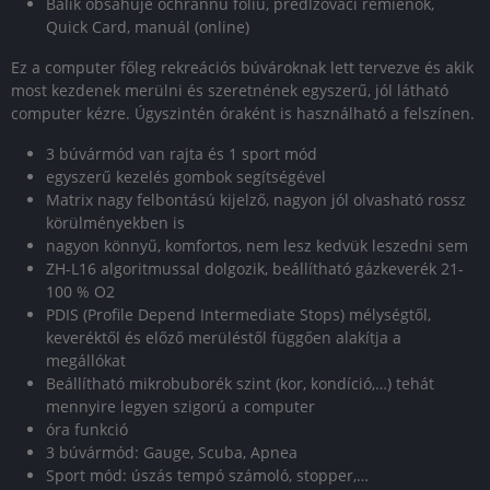
Balík obsahuje ochrannú fóliu, predlžovací remienok,
Quick Card, manuál (online)
Ez a computer főleg rekreációs búvároknak lett tervezve és akik
most kezdenek merülni és szeretnének egyszerű, jól látható
computer kézre. Úgyszintén óraként is használható a felszínen.
3 búvármód van rajta és 1 sport mód
egyszerű kezelés gombok segítségével
Matrix nagy felbontású kijelző, nagyon jól olvasható rossz
körülményekben is
nagyon könnyű, komfortos, nem lesz kedvük leszedni sem
ZH-L16 algoritmussal dolgozik, beállítható gázkeverék 21-
100 % O2
PDIS (Profile Depend Intermediate Stops) mélységtől,
keveréktől és előző merüléstől függően alakítja a
megállókat
Beállítható mikrobuborék szint (kor, kondíció,…) tehát
mennyire legyen szigorú a computer
óra funkció
3 búvármód: Gauge, Scuba, Apnea
Sport mód: úszás tempó számoló, stopper,…