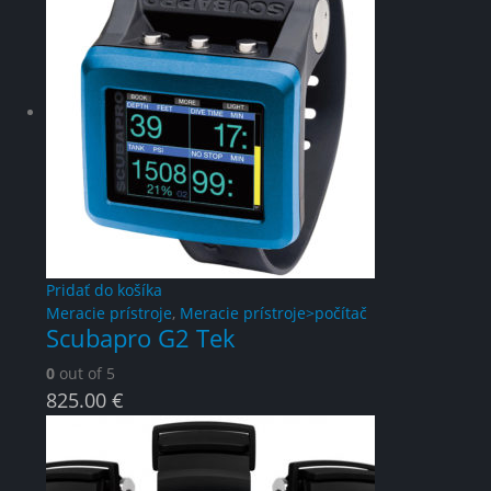
Pridať do košíka
Meracie prístroje
,
Meracie prístroje>počítač
Scubapro G2 Tek
0
out of 5
825.00
€