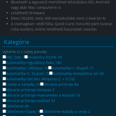
Bluetooth a egyszerű merülések lehúzására iOS, Android
vagy akár Mac computerre is
Letölthető firmware
Elem CR2450, mely 300 merülés/több mint 2 évet bír ki
A csomagban: védő fólia, Quick Card, hosszító pánt (száraz
ruha esetén), online letölthető használati utasítás
Kategórie
Vyberte si z našej ponuky
ABC Sety
7
Analyzéry O2/He
10
Automatiky-regulátory tlaku
180
Automatiky> Oktopus
10
Automatiky>I. Stupeň
17
Automatiky>II. Stupeň
15
Automatiky>kompletný set
34
Automatiky>Set bez oktopusu (I. + II.)
32
Cievky a navijáky
29
Meracie prístroje
84
Meracie prístroje>kompas
5
Meracie prístroje>manometer a konzoly
16
Meracie prístroje>počítač
41
Oblečenie
40
Oblečenie>čiapky
9
Oblečenie>kabáty a vesty
2