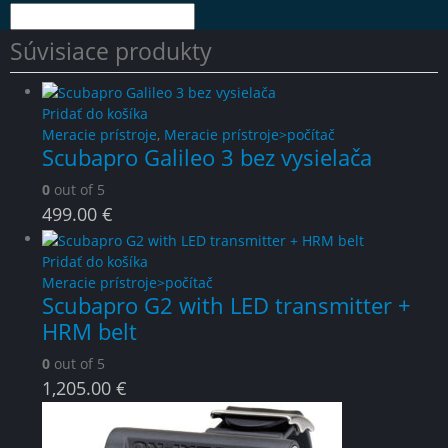
Súvisiace produkty
Pridať do košíka
Meracie prístroje
,
Meracie prístroje>počítač
Scubapro Galileo 3 bez vysielača
0
out of 5
499.00
€
Pridať do košíka
Meracie prístroje>počítač
Scubapro G2 with LED transmitter +
HRM belt
0
out of 5
1,205.00
€