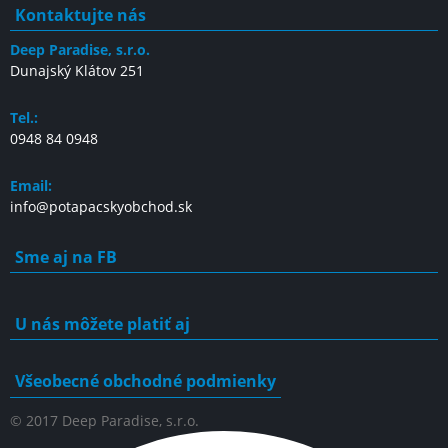
Kontaktujte nás
be
chosen
Deep Paradise, s.r.o.
on
Dunajský Klátov 251
the
product
Tel.:
page
0948 84 0948
Email:
info@potapacskyobchod.sk
Sme aj na FB
U nás môžete platiť aj
Všeobecné obchodné podmienky
© 2017 Deep Paradise, s.r.o.