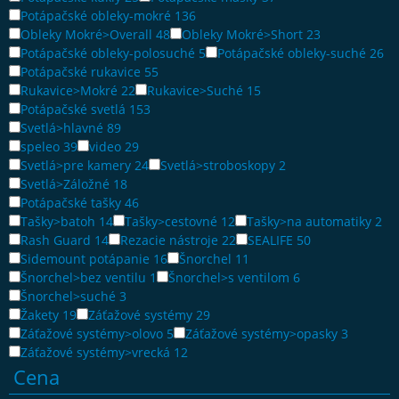
Potápačské obleky-mokré
136
Obleky Mokré>Overall
48
Obleky Mokré>Short
23
Potápačské obleky-polosuché
5
Potápačské obleky-suché
26
Potápačské rukavice
55
Rukavice>Mokré
22
Rukavice>Suché
15
Potápačské svetlá
153
Svetlá>hlavné
89
speleo
39
video
29
Svetlá>pre kamery
24
Svetlá>stroboskopy
2
Svetlá>Záložné
18
Potápačské tašky
46
Tašky>batoh
14
Tašky>cestovné
12
Tašky>na automatiky
2
Rash Guard
14
Rezacie nástroje
22
SEALIFE
50
Sidemount potápanie
16
Šnorchel
11
Šnorchel>bez ventilu
1
Šnorchel>s ventilom
6
Šnorchel>suché
3
Žakety
19
Záťažové systémy
29
Záťažové systémy>olovo
5
Záťažové systémy>opasky
3
Záťažové systémy>vrecká
12
Cena