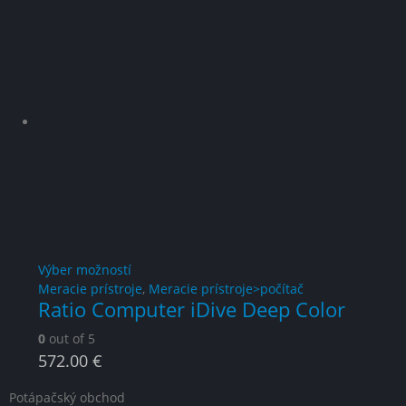
This
Výber možností
product
Meracie prístroje
,
Meracie prístroje>počítač
Ratio Computer iDive Deep Color
has
multiple
0
out of 5
variants.
572.00
€
The
options
Potápačský obchod
may