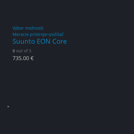
This
Výber možností
product
Meracie prístroje>počítač
Suunto EON Core
has
multiple
0
out of 5
variants.
735.00
€
The
options
may
be
chosen
on
the
product
page