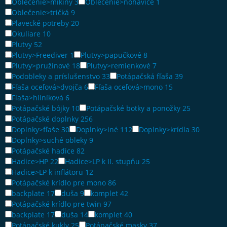
Oblečenie>mikiny
3
Oblečenie>nohavice
1
Oblečenie>tričká
9
Plavecké potreby
20
Okuliare
10
Plutvy
52
Plutvy>Freediver
1
Plutvy>papučkové
8
Plutvy>pružinové
18
Plutvy>remienkové
7
Podobleky a príslušenstvo
33
Potápačská fľaša
39
Fľaša oceľová>dvojča
6
Fľaša oceľová>mono
15
Fľaša>hliníková
6
Potápačské bójky
10
Potápačské botky a ponožky
25
Potápačské doplnky
256
Doplnky>fľaše
30
Doplnky>iné
112
Doplnky>krídla
30
Doplnky>suché obleky
9
Potápačské hadice
82
Hadice>HP
22
Hadice>LP k II. stupňu
25
Hadice>LP k inflátoru
12
Potápačské krídlo pre mono
86
backplate
17
duša
9
komplet
42
Potápačské krídlo pre twin
97
backplate
17
duša
14
komplet
40
Potápačské kukly
25
Potápačské masky
37