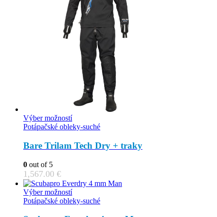
This
Výber možností
product
Potápačské obleky-suché
has
multiple
Bare Trilam Tech Dry + traky
variants.
The
0
out of 5
options
1,567.00
€
may
be
This
Výber možností
chosen
product
Potápačské obleky-suché
on
has
the