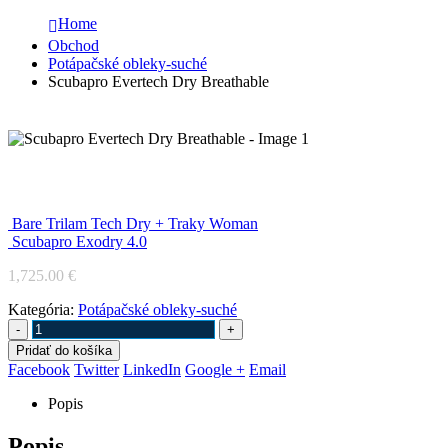
Home
Obchod
Potápačské obleky-suché
Scubapro Evertech Dry Breathable
Scubapro Evertech Dry Breathable
Bare Trilam Tech Dry + Traky Woman
Scubapro Exodry 4.0
1,725.00
€
Kategória:
Potápačské obleky-suché
-
+
Pridať do košíka
Facebook
Twitter
LinkedIn
Google +
Email
Popis
Popis