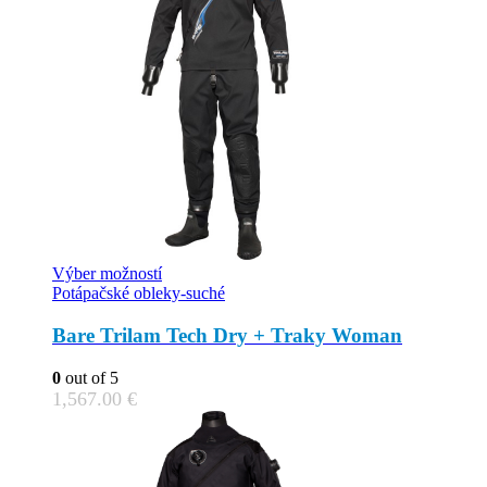
This
Výber možností
product
Potápačské obleky-suché
has
multiple
Bare Trilam Tech Dry + Traky Woman
variants.
The
0
out of 5
options
1,567.00
€
may
be
chosen
on