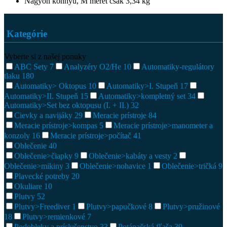
Nagyon könnyű, M méret csak 3,34 kg
Kategórie
Vyberte si z našej ponuky
ABC Sety
7
Analyzéry O2/He
10
Automatiky-regulátory
tlaku
180
Automatiky> Oktopus
10
Automatiky>I. Stupeň
17
Automatiky>II. Stupeň
15
Automatiky>kompletný set
34
Automatiky>Set bez oktopusu (I. + II.)
32
Cievky a navijáky
29
Meracie prístroje
84
Meracie prístroje>kompas
5
Meracie prístroje>manometer a
konzoly
16
Meracie prístroje>počítač
41
Oblečenie
40
Oblečenie>čiapky
9
Oblečenie>kabáty a vesty
2
Oblečenie>mikiny
3
Oblečenie>nohavice
1
Oblečenie>tričká
9
Plavecké potreby
20
Okuliare
10
Plutvy
52
Plutvy>Freediver
1
Plutvy>papučkové
8
Plutvy>pružinové
18
Plutvy>remienkové
7
Podobleky a príslušenstvo
33
Potápačská fľaša
39