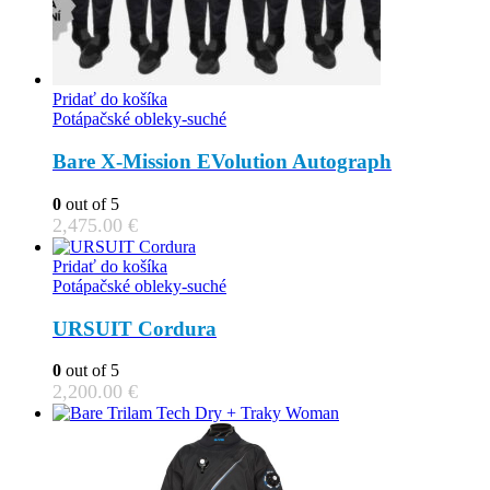
Pridať do košíka
Potápačské obleky-suché
Bare X-Mission EVolution Autograph
0
out of 5
2,475.00
€
Pridať do košíka
Potápačské obleky-suché
URSUIT Cordura
0
out of 5
2,200.00
€