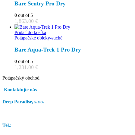
Bare Sentry Pro Dry
0
out of 5
1,863.00
€
Pridať do košíka
Potápačské obleky-suché
Bare Aqua-Trek 1 Pro Dry
0
out of 5
1,231.00
€
Potápačský obchod
Kontaktujte nás
Deep Paradise, s.r.o.
Dunajský Klátov 251
Tel.:
0948 84 0948