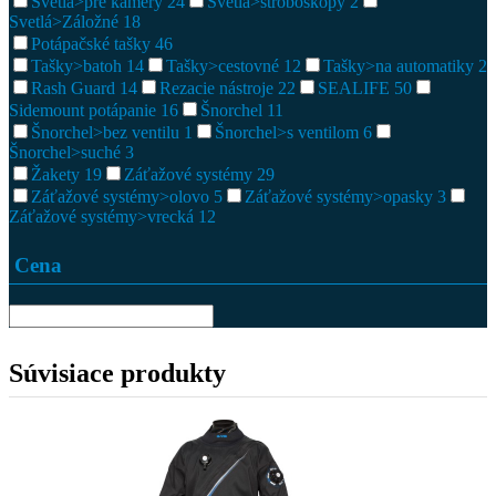
Svetlá>pre kamery
24
Svetlá>stroboskopy
2
Svetlá>Záložné
18
Potápačské tašky
46
Tašky>batoh
14
Tašky>cestovné
12
Tašky>na automatiky
2
Rash Guard
14
Rezacie nástroje
22
SEALIFE
50
Sidemount potápanie
16
Šnorchel
11
Šnorchel>bez ventilu
1
Šnorchel>s ventilom
6
Šnorchel>suché
3
Žakety
19
Záťažové systémy
29
Záťažové systémy>olovo
5
Záťažové systémy>opasky
3
Záťažové systémy>vrecká
12
Cena
Súvisiace produkty