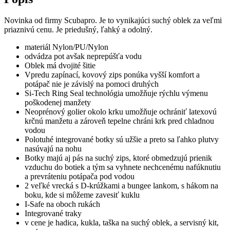
Novinka od firmy Scubapro. Je to vynikajúci suchý oblek za veľmi
priaznivú cenu. Je priedušný, ľahký a odolný.
materiál Nylon/PU/Nylon
odvádza pot avšak neprepúšťa vodu
Oblek má dvojité šitie
Vpredu zapínací, kovový zips ponúka vyšší komfort a
potápač nie je závislý na pomoci druhých
Si-Tech Ring Seal technológia umožňuje rýchlu výmenu
poškodenej manžety
Neoprénový golier okolo krku umožňuje ochrániť latexovú
krčnú manžetu a zároveň tepelne chráni krk pred chladnou
vodou
Polotuhé integrované botky sú užšie a preto sa ľahko plutvy
nasúvajú na nohu
Botky majú aj pás na suchý zips, ktoré obmedzujú prienik
vzduchu do botiek a tým sa vyhnete nechcenému nafúknutiu
a prevráteniu potápača pod vodou
2 veľké vrecká s D-krúžkami a bungee lankom, s hákom na
boku, kde si môžeme zavesiť kuklu
I-Safe na oboch rukách
Integrované traky
v cene je hadica, kukla, taška na suchý oblek, a servisný kit,