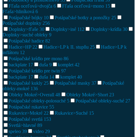
Fľaša oceľová>dvojča
6
Fľaša oceľová>mono
15
Fľaša>hliníková
6
Potápačské bójky
10
Potápačské botky a ponožky
25
Potápačské doplnky
256
Doplnky>fľaše
30
Doplnky>iné
112
Doplnky>krídla
30
Doplnky>suché obleky
9
Potápačské hadice
82
Hadice>HP
22
Hadice>LP k II. stupňu
25
Hadice>LP k
inflátoru
12
Potápačské krídlo pre mono
86
backplate
17
duša
9
komplet
42
Potápačské krídlo pre twin
97
backplate
17
duša
14
komplet
40
Potápačské kukly
25
Potápačské masky
37
Potápačské
obleky-mokré
136
Obleky Mokré>Overall
48
Obleky Mokré>Short
23
Potápačské obleky-polosuché
5
Potápačské obleky-suché
27
Potápačské rukavice
55
Rukavice>Mokré
22
Rukavice>Suché
15
Potápačské svetlá
153
Svetlá>hlavné
89
speleo
39
video
29