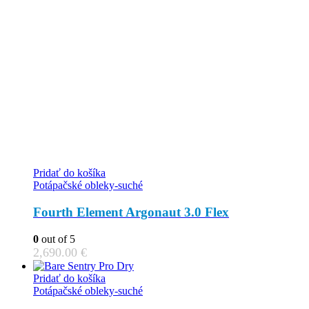
product
page
Pridať do košíka
Potápačské obleky-suché
Fourth Element Argonaut 3.0 Flex
0
out of 5
2,690.00
€
Pridať do košíka
Potápačské obleky-suché