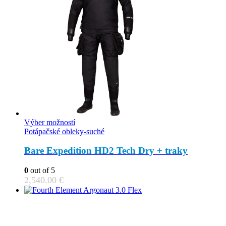
the
product
page
This
Výber možností
product
Potápačské obleky-suché
has
multiple
Bare Expedition HD2 Tech Dry + traky
variants.
The
0
out of 5
options
2,540.00
€
may
be
chosen
on
the