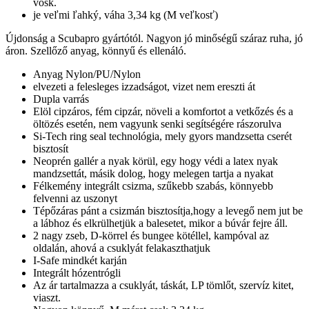
vosk.
je veľmi ľahký, váha 3,34 kg (M veľkosť)
Újdonság a Scubapro gyártótól. Nagyon jó minőségű száraz ruha, jó
áron. Szellőző anyag, könnyű és ellenáló.
Anyag Nylon/PU/Nylon
elvezeti a felesleges izzadságot, vizet nem ereszti át
Dupla varrás
Elöl cipzáros, fém cipzár, növeli a komfortot a vetkőzés és a
öltözés esetén, nem vagyunk senki segítségére rászorulva
Si-Tech ring seal technológia, mely gyors mandzsetta cserét
bisztosít
Neoprén gallér a nyak körül, egy hogy védi a latex nyak
mandzsettát, másik dolog, hogy melegen tartja a nyakat
Félkemény integrált csizma, szűkebb szabás, könnyebb
felvenni az uszonyt
Tépőzáras pánt a csizmán bisztosítja,hogy a levegő nem jut be
a lábhoz és elkrülhetjük a balesetet, mikor a búvár fejre áll.
2 nagy zseb, D-körrel és bungee kötéllel, kampóval az
oldalán, ahová a csuklyát felakaszthatjuk
I-Safe mindkét karján
Integrált hózentrógli
Az ár tartalmazza a csuklyát, táskát, LP tömlőt, szervíz kitet,
viaszt.