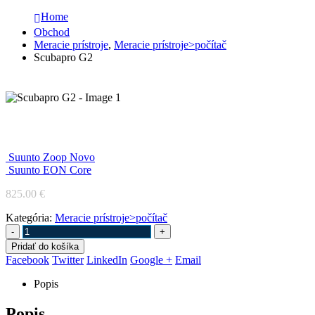
Home
Obchod
Meracie prístroje
,
Meracie prístroje>počítač
Scubapro G2
Scubapro G2
Suunto Zoop Novo
Suunto EON Core
825.00
€
Kategória:
Meracie prístroje>počítač
-
+
Pridať do košíka
Facebook
Twitter
LinkedIn
Google +
Email
Popis
Popis