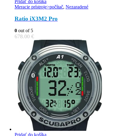
Pridať do košíka
Meracie prístroje>počítač
,
Nezaradené
Ratio iX3M2 Pro
0
out of 5
678.00
€
Pridať do košíka