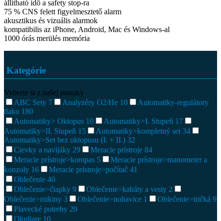
állítható idő a safety stop-ra
75 % CNS felett figyelmesztető alarm
akusztikus és vizuális alarmok
kompatibilis az iPhone, Android, Mac és Windows-al
1000 órás merülés memória
Kategórie
Vyberte si z našej ponuky
ABC Sety
7
Analyzéry O2/He
10
Automatiky-regulátory
tlaku
180
Automatiky> Oktopus
10
Automatiky>I. Stupeň
17
Automatiky>II. Stupeň
15
Automatiky>kompletný set
34
Automatiky>Set bez oktopusu (I. + II.)
32
Cievky a navijáky
29
Meracie prístroje
84
Meracie prístroje>kompas
5
Meracie prístroje>manometer a
konzoly
16
Meracie prístroje>počítač
41
Oblečenie
40
Oblečenie>čiapky
9
Oblečenie>kabáty a vesty
2
Oblečenie>mikiny
3
Oblečenie>nohavice
1
Oblečenie>tričká
9
Plavecké potreby
20
Okuliare
10