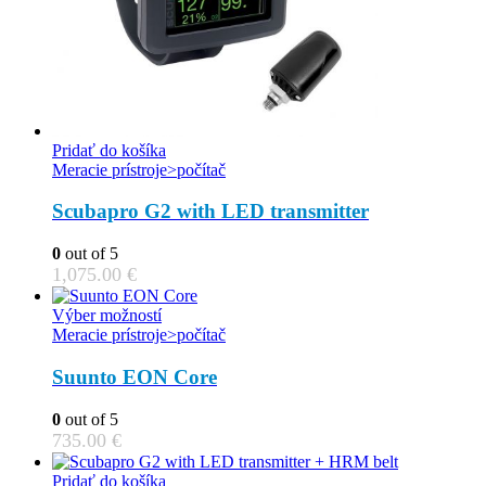
Pridať do košíka
Meracie prístroje>počítač
Scubapro G2 with LED transmitter
0
out of 5
1,075.00
€
This
Výber možností
product
Meracie prístroje>počítač
has
multiple
Suunto EON Core
variants.
The
0
out of 5
options
735.00
€
may
be
Pridať do košíka