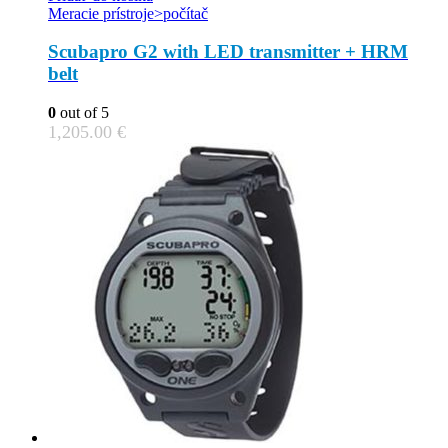
chosen
Meracie prístroje>počítač
on
the
Scubapro G2 with LED transmitter + HRM
product
belt
page
0
out of 5
1,205.00
€