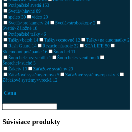
Potápačské svetlá
153
Svetlá>hlavné
89
speleo
39
video
29
Svetlá>pre kamery
24
Svetlá>stroboskopy
2
Svetlá>Záložné
18
Potápačské tašky
46
Tašky>batoh
14
Tašky>cestovné
12
Tašky>na automatiky
2
Rash Guard
14
Rezacie nástroje
22
SEALIFE
50
Sidemount potápanie
16
Šnorchel
11
Šnorchel>bez ventilu
1
Šnorchel>s ventilom
6
Šnorchel>suché
3
Žakety
19
Záťažové systémy
29
Záťažové systémy>olovo
5
Záťažové systémy>opasky
3
Záťažové systémy>vrecká
12
Cena
Súvisiace produkty