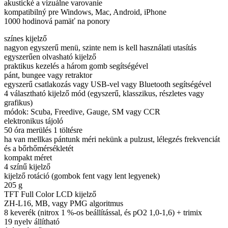
akustické a vizuálne varovanie
kompatibilný pre Windows, Mac, Android, iPhone
1000 hodinová pamäť na ponory
színes kijelző
nagyon egyszerű menü, szinte nem is kell használati utasítás
egyszerűen olvasható kijelző
praktikus kezelés a három gomb segítségével
pánt, bungee vagy retraktor
egyszerű csatlakozás vagy USB-vel vagy Bluetooth segítségével
4 választható kijelző mód (egyszerű, klasszikus, részletes vagy
grafikus)
módok: Scuba, Freedive, Gauge, SM vagy CCR
elektronikus tájoló
50 óra merülés 1 töltésre
ha van mellkas pántunk méri nekünk a pulzust, lélegzés frekvenciát
és a bőrhőmérsékletét
kompakt méret
4 színű kijelző
kijelző rotáció (gombok fent vagy lent legyenek)
205 g
TFT Full Color LCD kijelző
ZH-L16, MB, vagy PMG algoritmus
8 keverék (nitrox 1 %-os beállítással, és pO2 1,0-1,6) + trimix
19 nyelv állítható