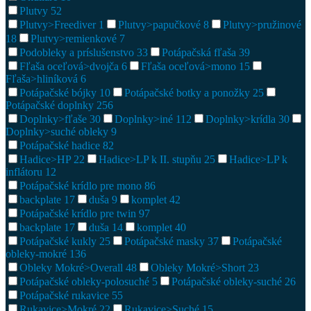
Plutvy
52
Plutvy>Freediver
1
Plutvy>papučkové
8
Plutvy>pružinové
18
Plutvy>remienkové
7
Podobleky a príslušenstvo
33
Potápačská fľaša
39
Fľaša oceľová>dvojča
6
Fľaša oceľová>mono
15
Fľaša>hliníková
6
Potápačské bójky
10
Potápačské botky a ponožky
25
Potápačské doplnky
256
Doplnky>fľaše
30
Doplnky>iné
112
Doplnky>krídla
30
Doplnky>suché obleky
9
Potápačské hadice
82
Hadice>HP
22
Hadice>LP k II. stupňu
25
Hadice>LP k
inflátoru
12
Potápačské krídlo pre mono
86
backplate
17
duša
9
komplet
42
Potápačské krídlo pre twin
97
backplate
17
duša
14
komplet
40
Potápačské kukly
25
Potápačské masky
37
Potápačské
obleky-mokré
136
Obleky Mokré>Overall
48
Obleky Mokré>Short
23
Potápačské obleky-polosuché
5
Potápačské obleky-suché
26
Potápačské rukavice
55
Rukavice>Mokré
22
Rukavice>Suché
15