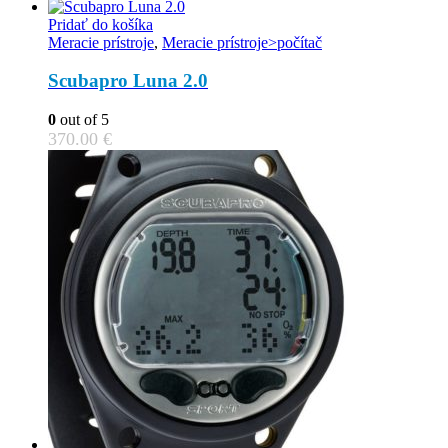
Pridať do košíka
Meracie prístroje
,
Meracie prístroje>počítač
Scubapro Luna 2.0
0
out of 5
370.00
€