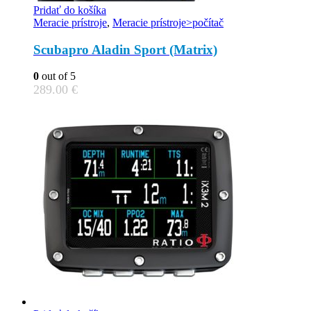
Pridať do košíka
Meracie prístroje
,
Meracie prístroje>počítač
Scubapro Aladin Sport (Matrix)
0
out of 5
289.00
€