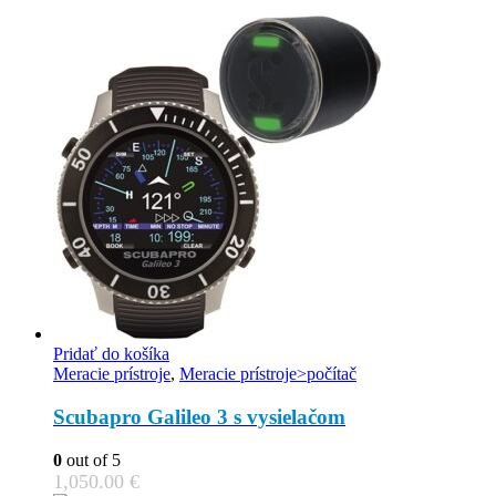
Pridať do košíka
Meracie prístroje
,
Meracie prístroje>počítač
Scubapro Galileo 3 s vysielačom
0
out of 5
1,050.00
€