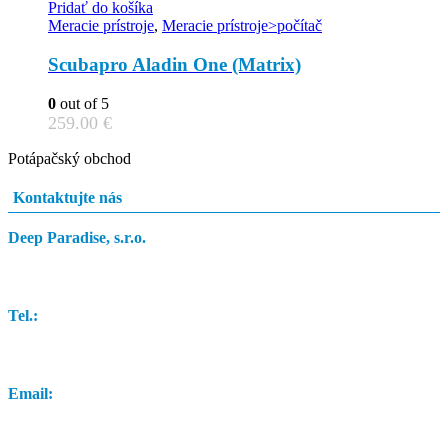
Pridať do košíka
Meracie prístroje
,
Meracie prístroje>počítač
Scubapro Aladin One (Matrix)
0
out of 5
259.00
€
Potápačský obchod
Kontaktujte nás
Deep Paradise, s.r.o.
Dunajský Klátov 251
Tel.:
0948 84 0948
Email:
info@potapacskyobchod.sk