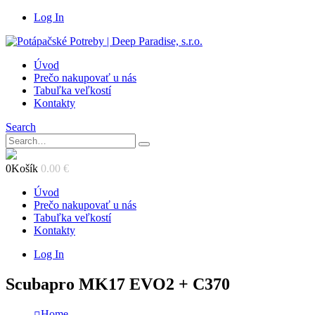
Log In
Úvod
Prečo nakupovať u nás
Tabuľka veľkostí
Kontakty
Search
0
Košík
0.00
€
Úvod
Prečo nakupovať u nás
Tabuľka veľkostí
Kontakty
Log In
Scubapro MK17 EVO2 + C370
Home