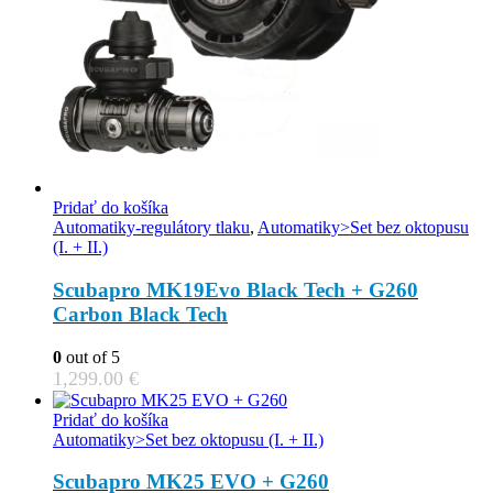
Pridať do košíka
Automatiky-regulátory tlaku
,
Automatiky>Set bez oktopusu
(I. + II.)
Scubapro MK19Evo Black Tech + G260
Carbon Black Tech
0
out of 5
1,299.00
€
Pridať do košíka
Automatiky>Set bez oktopusu (I. + II.)
Scubapro MK25 EVO + G260