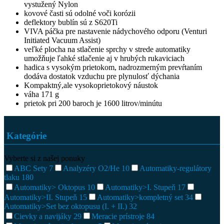
vystužený Nylon
kovové časti sú odolné voči korózii
deflektory bublín sú z S620Ti
VIVA páčka pre nastavenie nádychového odporu (Venturi
Initiated Vacuum Assist)
veľké plocha na stlačenie sprchy v strede automatiky
umožňuje ľahké stlačenie aj v hrubých rukaviciach
hadica s vysokým prietokom, nadrozmerným prevŕtaním
dodáva dostatok vzduchu pre plynulosť dýchania
Kompaktný,ale vysokoprietokový náustok
váha 171 g
prietok pri 200 baroch je 1600 litrov/minútu
Kategórie
Vyberte si z našej ponuky
ABC Sety
7
Analyzéry O2/He
10
Automatiky-regulátory
tlaku
180
Automatiky> Oktopus
10
Automatiky>I. Stupeň
17
Automatiky>II. Stupeň
15
Automatiky>kompletný set
34
Automatiky>Set bez oktopusu (I. + II.)
32
Cievky a navijáky
29
Meracie prístroje
84