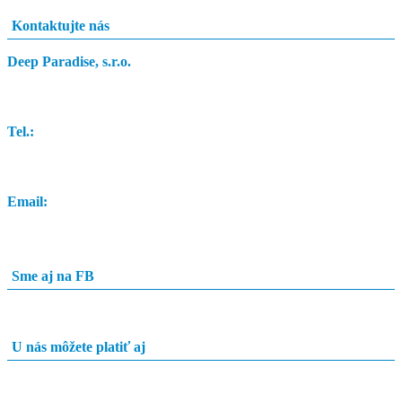
Kontaktujte nás
Deep Paradise, s.r.o.
Dunajský Klátov 251
Tel.:
0948 84 0948
Email:
info@potapacskyobchod.sk
Sme aj na FB
U nás môžete platiť aj