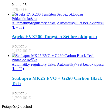
0
out of 5
479.00
€
Pridať do košíka
Automatiky-regulátory tlaku
,
Automatiky>Set bez oktopusu
(I. + II.)
Apeks EVX200 Tungsten Set bez oktopusu
0
out of 5
1,132.00
€
Pridať do košíka
Automatiky-regulátory tlaku
,
Automatiky>Set bez oktopusu
(I. + II.)
Scubapro MK25 EVO + G260 Carbon Black
Tech
0
out of 5
1,299.00
€
Potápačský obchod