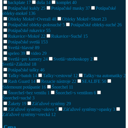
backplate
17
duša
14
komplet
40
Potápačské kukly
25
Potápačské masky
37
Potápačské
obleky-mokré
136
Obleky Mokré>Overall
48
Obleky Mokré>Short
23
Potápačské obleky-polosuché
5
Potápačské obleky-suché
26
Potápačské rukavice
55
Rukavice>Mokré
22
Rukavice>Suché
15
Potápačské svetlá
153
Svetlá>hlavné
89
speleo
39
video
29
Svetlá>pre kamery
24
Svetlá>stroboskopy
2
Svetlá>Záložné
18
Potápačské tašky
46
Tašky>batoh
14
Tašky>cestovné
12
Tašky>na automatiky
2
Rash Guard
14
Rezacie nástroje
22
SEALIFE
50
Sidemount potápanie
16
Šnorchel
11
Šnorchel>bez ventilu
1
Šnorchel>s ventilom
6
Šnorchel>suché
3
Žakety
19
Záťažové systémy
29
Záťažové systémy>olovo
5
Záťažové systémy>opasky
3
Záťažové systémy>vrecká
12
Cena