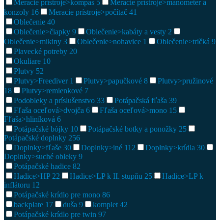
Meracie prístroje>kompas
5
Meracie prístroje>manometer a
konzoly
16
Meracie prístroje>počítač
41
Oblečenie
40
Oblečenie>čiapky
9
Oblečenie>kabáty a vesty
2
Oblečenie>mikiny
3
Oblečenie>nohavice
1
Oblečenie>tričká
9
Plavecké potreby
20
Okuliare
10
Plutvy
52
Plutvy>Freediver
1
Plutvy>papučkové
8
Plutvy>pružinové
18
Plutvy>remienkové
7
Podobleky a príslušenstvo
33
Potápačská fľaša
39
Fľaša oceľová>dvojča
6
Fľaša oceľová>mono
15
Fľaša>hliníková
6
Potápačské bójky
10
Potápačské botky a ponožky
25
Potápačské doplnky
256
Doplnky>fľaše
30
Doplnky>iné
112
Doplnky>krídla
30
Doplnky>suché obleky
9
Potápačské hadice
82
Hadice>HP
22
Hadice>LP k II. stupňu
25
Hadice>LP k
inflátoru
12
Potápačské krídlo pre mono
86
backplate
17
duša
9
komplet
42
Potápačské krídlo pre twin
97