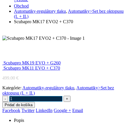
Obchod
Automatiky-regulátory tlaku
,
Automatiky>Set bez oktopusu
(I. + II.)
Scubapro MK17 EVO2 + C370
Scubapro MK17 EVO2 + C370
Scubapro MK19 EVO + G260
Scubapro MK11 EVO + C370
499.00
€
Kategórie:
Automatiky-regulátory tlaku
,
Automatiky>Set bez
oktopusu (I. + II.)
-
+
Pridať do košíka
Facebook
Twitter
LinkedIn
Google +
Email
Popis