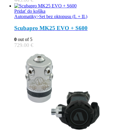
445.00
€
Pridať do košíka
Automatiky>Set bez oktopusu (I. + II.)
Scubapro MK25 EVO + S600
0
out of 5
729.00
€