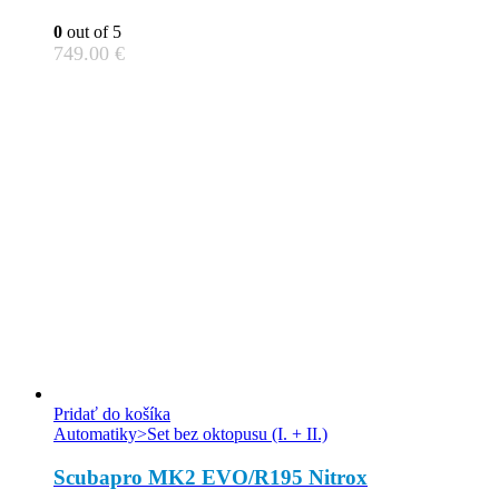
0
out of 5
749.00
€
Pridať do košíka
Automatiky>Set bez oktopusu (I. + II.)
Scubapro MK2 EVO/R195 Nitrox