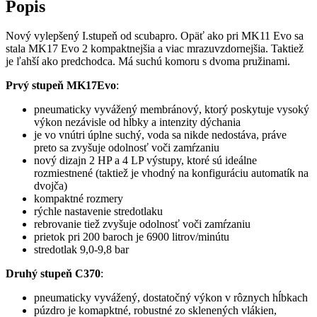
Popis
Nový vylepšený I.stupeň od scubapro. Opäť ako pri MK11 Evo sa
stala MK17 Evo 2 kompaktnejšia a viac mrazuvzdornejšia. Taktiež
je ľahší ako predchodca. Má suchú komoru s dvoma pružinami.
Prvý stupeň MK17Evo
:
pneumaticky vyvážený membránový, ktorý poskytuje vysoký
výkon nezávisle od hĺbky a intenzity dýchania
je vo vnútri úplne suchý, voda sa nikde nedostáva, práve
preto sa zvyšuje odolnosť voči zamŕzaniu
nový dizajn 2 HP a 4 LP výstupy, ktoré sú ideálne
rozmiestnené (taktiež je vhodný na konfiguráciu automatík na
dvojča)
kompaktné rozmery
rýchle nastavenie stredotlaku
rebrovanie tiež zvyšuje odolnosť voči zamŕzaniu
prietok pri 200 baroch je 6900 litrov/minútu
stredotlak 9,0-9,8 bar
Druhý stupeň C370
:
pneumaticky vyvážený, dostatočný výkon v rôznych hĺbkach
púzdro je komapktné, robustné zo sklenených vlákien,