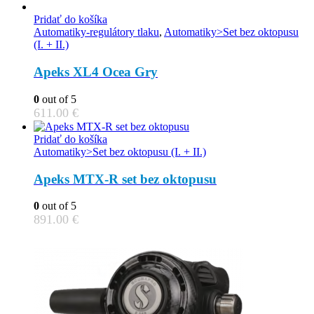
Pridať do košíka
Automatiky-regulátory tlaku
,
Automatiky>Set bez oktopusu
(I. + II.)
Apeks XL4 Ocea Gry
0
out of 5
611.00
€
Pridať do košíka
Automatiky>Set bez oktopusu (I. + II.)
Apeks MTX-R set bez oktopusu
0
out of 5
891.00
€