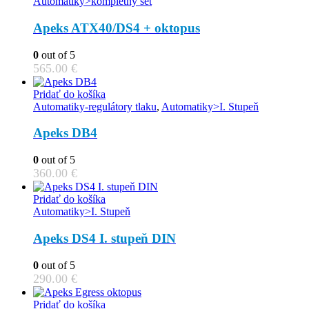
Automatiky>kompletný set
Apeks ATX40/DS4 + oktopus
0
out of 5
565.00
€
Pridať do košíka
Automatiky-regulátory tlaku
,
Automatiky>I. Stupeň
Apeks DB4
0
out of 5
360.00
€
Pridať do košíka
Automatiky>I. Stupeň
Apeks DS4 I. stupeň DIN
0
out of 5
290.00
€
Pridať do košíka