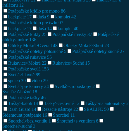
inflátoru
12
Potápačské krídlo pre mono
86
backplate
17
duša
9
komplet
42
Potápačské krídlo pre twin
97
backplate
17
duša
14
komplet
40
Potápačské kukly
25
Potápačské masky
37
Potápačské
obleky-mokré
136
Obleky Mokré>Overall
48
Obleky Mokré>Short
23
Potápačské obleky-polosuché
5
Potápačské obleky-suché
27
Potápačské rukavice
55
Rukavice>Mokré
22
Rukavice>Suché
15
Potápačské svetlá
153
Svetlá>hlavné
89
speleo
39
video
29
Svetlá>pre kamery
24
Svetlá>stroboskopy
2
Svetlá>Záložné
18
Potápačské tašky
46
Tašky>batoh
14
Tašky>cestovné
12
Tašky>na automatiky
2
Rash Guard
14
Rezacie nástroje
22
SEALIFE
50
Sidemount potápanie
16
Šnorchel
11
Šnorchel>bez ventilu
1
Šnorchel>s ventilom
6
Šnorchel>suché
3