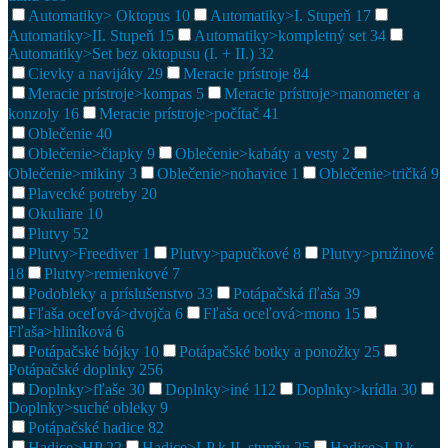
Automatiky> Oktopus
10
Automatiky>I. Stupeň
17
Automatiky>II. Stupeň
15
Automatiky>kompletný set
34
Automatiky>Set bez oktopusu (I. + II.)
32
Cievky a navijáky
29
Meracie prístroje
84
Meracie prístroje>kompas
5
Meracie prístroje>manometer a
konzoly
16
Meracie prístroje>počítač
41
Oblečenie
40
Oblečenie>čiapky
9
Oblečenie>kabáty a vesty
2
Oblečenie>mikiny
3
Oblečenie>nohavice
1
Oblečenie>tričká
9
Plavecké potreby
20
Okuliare
10
Plutvy
52
Plutvy>Freediver
1
Plutvy>papučkové
8
Plutvy>pružinové
18
Plutvy>remienkové
7
Podobleky a príslušenstvo
33
Potápačská fľaša
39
Fľaša oceľová>dvojča
6
Fľaša oceľová>mono
15
Fľaša>hliníková
6
Potápačské bójky
10
Potápačské botky a ponožky
25
Potápačské doplnky
256
Doplnky>fľaše
30
Doplnky>iné
112
Doplnky>krídla
30
Doplnky>suché obleky
9
Potápačské hadice
82
Hadice>HP
22
Hadice>LP k II. stupňu
25
Hadice>LP k