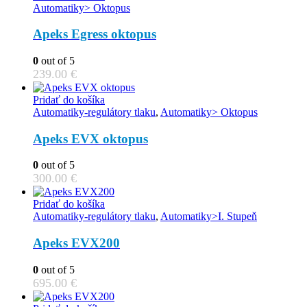
Automatiky> Oktopus
Apeks Egress oktopus
0
out of 5
239.00
€
Pridať do košíka
Automatiky-regulátory tlaku
,
Automatiky> Oktopus
Apeks EVX oktopus
0
out of 5
300.00
€
Pridať do košíka
Automatiky-regulátory tlaku
,
Automatiky>I. Stupeň
Apeks EVX200
0
out of 5
695.00
€