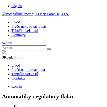
Log In
Úvod
Prečo nakupovať u nás
Tabuľka veľkostí
Kontakty
Search
0
Košík
0.00
€
Úvod
Prečo nakupovať u nás
Tabuľka veľkostí
Kontakty
Log In
Automatiky-regulátory tlaku
Home