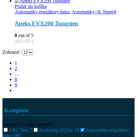
Pridať do košíka
Automatiky-regulátory tlaku
,
Automatiky>II. Stupeň
Apeks EVX200 Tungsten
0
out of 5
449.00
€
Zobraziť:
1
2
…
8
9
Kategórie
Vyberte si z našej ponuky
ABC Sety
7
Analyzéry O2/He
10
Automatiky-regulátory
tlaku
180