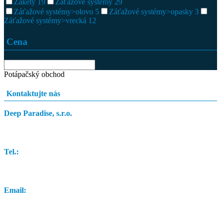
Žakety
19
Záťažové systémy
29
Záťažové systémy>olovo
5
Záťažové systémy>opasky
3
Záťažové systémy>vrecká
12
Cena
Potápačský obchod
Kontaktujte nás
Deep Paradise, s.r.o.
Dunajský Klátov 251
Tel.:
0948 84 0948
Email:
info@potapacskyobchod.sk