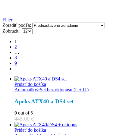
Filter
Zoradiť podľa:
Zobraziť:
1
2
…
8
9
Pridať do košíka
Automatiky>Set bez oktopusu (I. + II.)
Apeks ATX40 a DS4 set
0
out of 5
445.00
€
Pridať do košíka