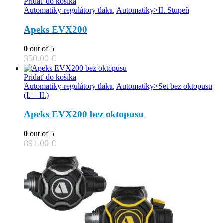
Pridať do košíka
Automatiky-regulátory tlaku
,
Automatiky>II. Stupeň
Apeks EVX200
0
out of 5
350.00
€
Pridať do košíka
Automatiky-regulátory tlaku
,
Automatiky>Set bez oktopusu
(I. + II.)
Apeks EVX200 bez oktopusu
0
out of 5
891.00
€