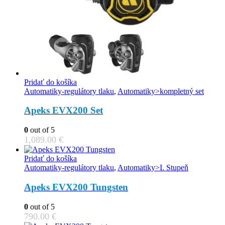
Pridať do košíka
Automatiky-regulátory tlaku
,
Automatiky>kompletný set
Apeks EVX200 Set
0
out of 5
1,089.00
€
Pridať do košíka
Automatiky-regulátory tlaku
,
Automatiky>I. Stupeň
Apeks EVX200 Tungsten
0
out of 5
790.00
€