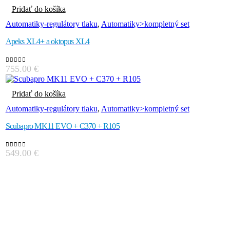
Pridať do košíka
Automatiky-regulátory tlaku
,
Automatiky>kompletný set
Apeks XL4+ a oktopus XL4
755.00
€
0
out of 5
Pridať do košíka
Automatiky-regulátory tlaku
,
Automatiky>kompletný set
Scubapro MK11 EVO + C370 + R105
549.00
€
0
out of 5