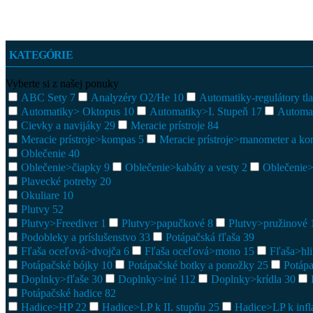
KATEGÓRIE
Vyberte si z našej ponuky
ABC Sety
7
Analyzéry O2/He
10
Automatiky-regulátory tl
Automatiky> Oktopus
10
Automatiky>I. Stupeň
17
Automat
Cievky a navijáky
29
Meracie prístroje
84
Meracie prístroje>kompas
5
Meracie prístroje>manometer a k
Oblečenie
40
Oblečenie>čiapky
9
Oblečenie>kabáty a vesty
2
Oblečenie
Plavecké potreby
20
Okuliare
10
Plutvy
52
Plutvy>Freediver
1
Plutvy>papučkové
8
Plutvy>pružinové
Podobleky a príslušenstvo
33
Potápačská fľaša
39
Fľaša oceľová>dvojča
6
Fľaša oceľová>mono
15
Fľaša>hl
Potápačské bójky
10
Potápačské botky a ponožky
25
Potáp
Doplnky>fľaše
30
Doplnky>iné
112
Doplnky>krídla
30
Potápačské hadice
82
Hadice>HP
22
Hadice>LP k II. stupňu
25
Hadice>LP k infl