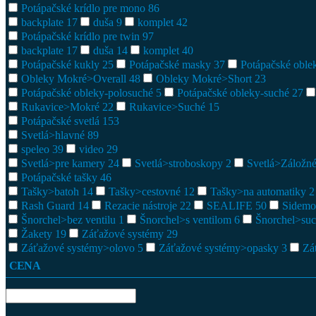
Potápačské krídlo pre mono
86
backplate
17
duša
9
komplet
42
Potápačské krídlo pre twin
97
backplate
17
duša
14
komplet
40
Potápačské kukly
25
Potápačské masky
37
Potápačské obl
Obleky Mokré>Overall
48
Obleky Mokré>Short
23
Potápačské obleky-polosuché
5
Potápačské obleky-suché
27
Rukavice>Mokré
22
Rukavice>Suché
15
Potápačské svetlá
153
Svetlá>hlavné
89
speleo
39
video
29
Svetlá>pre kamery
24
Svetlá>stroboskopy
2
Svetlá>Záložn
Potápačské tašky
46
Tašky>batoh
14
Tašky>cestovné
12
Tašky>na automatiky
2
Rash Guard
14
Rezacie nástroje
22
SEALIFE
50
Sidemo
Šnorchel>bez ventilu
1
Šnorchel>s ventilom
6
Šnorchel>su
Žakety
19
Záťažové systémy
29
Záťažové systémy>olovo
5
Záťažové systémy>opasky
3
Zá
CENA