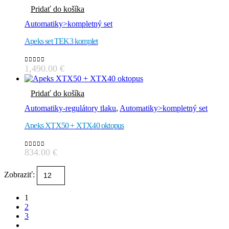
Pridať do košíka
Automatiky>kompletný set
Apeks set TEK3 komplet
1,490.00
€
0
out of 5
Pridať do košíka
Automatiky-regulátory tlaku
,
Automatiky>kompletný set
Apeks XTX50 + XTX40 oktopus
834.00
€
0
out of 5
Zobraziť:
1
2
3