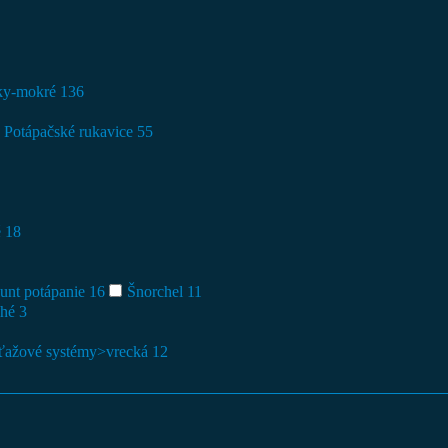
eky-mokré
136
Potápačské rukavice
55
é
18
unt potápanie
16
Šnorchel
11
ché
3
ťažové systémy>vrecká
12