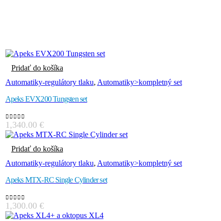
Pridať do košíka
Automatiky-regulátory tlaku
,
Automatiky>kompletný set
Apeks EVX200 Tungsten set
1,340.00
€
0
out of 5
Pridať do košíka
Automatiky-regulátory tlaku
,
Automatiky>kompletný set
Apeks MTX-RC Single Cylinder set
1,300.00
€
0
out of 5