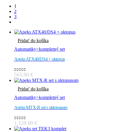
1
2
3
Pridať do košíka
Automatiky>kompletný set
Apeks ATX40/DS4 + oktopus
565.00
€
0
out of 5
Pridať do košíka
Automatiky>kompletný set
Apeks MTX-R set s oktopusom
1,128.00
€
0
out of 5