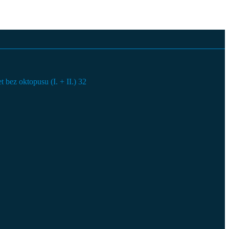
 bez oktopusu (I. + II.)
32