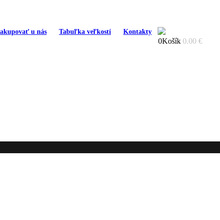
nakupovať u nás
Tabuľka veľkostí
Kontakty
0
Košík
0.00
€