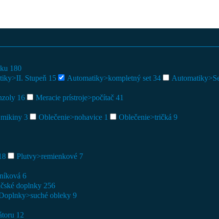
aku
180
iky>II. Stupeň
15
Automatiky>kompletný set
34
Automatiky>Set
onzoly
16
Meracie prístroje>počítač
41
>mikiny
3
Oblečenie>nohavice
1
Oblečenie>tričká
9
18
Plutvy>remienkové
7
iníková
6
ačské doplnky
256
Doplnky>suché obleky
9
átoru
12