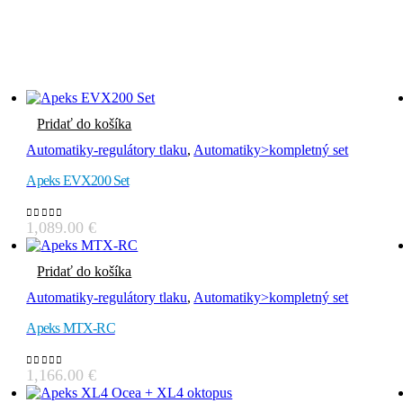
Pridať do košíka
Automatiky-regulátory tlaku
,
Automatiky>kompletný set
Apeks EVX200 Set
1,089.00
€
0
out of 5
Pridať do košíka
Automatiky-regulátory tlaku
,
Automatiky>kompletný set
Apeks MTX-RC
1,166.00
€
0
out of 5