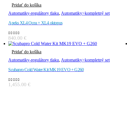
Pridať do košíka
Automatiky-regulátory tlaku
,
Automatiky>kompletný set
Apeks XL4 Ocea + XL4 oktopus
840.00
€
0
out of 5
Pridať do košíka
Automatiky-regulátory tlaku
,
Automatiky>kompletný set
Scubapro Cold Water Kit MK19 EVO + G260
1,455.00
€
0
out of 5