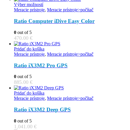
This
Výber možností
product
Meracie prístroje
,
Meracie prístroje>počítač
has
multiple
Ratio Computer iDive Easy Color
variants.
The
0
out of 5
options
470.00
€
may
be
Pridať do košíka
chosen
Meracie prístroje
,
Meracie prístroje>počítač
on
the
Ratio iX3M2 Pro GPS
product
page
0
out of 5
885.00
€
Pridať do košíka
Meracie prístroje
,
Meracie prístroje>počítač
Ratio iX3M2 Deep GPS
0
out of 5
1,041.00
€