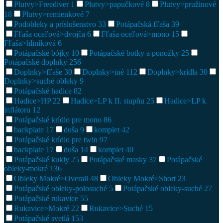
Plutvy>Freediver
1
Plutvy>papučkové
8
Plutvy>pružinové
18
Plutvy>remienkové
7
Podobleky a príslušenstvo
33
Potápačská fľaša
39
Fľaša oceľová>dvojča
6
Fľaša oceľová>mono
15
Fľaša>hliníková
6
Potápačské bójky
10
Potápačské botky a ponožky
25
Potápačské doplnky
256
Doplnky>fľaše
30
Doplnky>iné
112
Doplnky>krídla
30
Doplnky>suché obleky
9
Potápačské hadice
82
Hadice>HP
22
Hadice>LP k II. stupňu
25
Hadice>LP k
inflátoru
12
Potápačské krídlo pre mono
86
backplate
17
duša
9
komplet
42
Potápačské krídlo pre twin
97
backplate
17
duša
14
komplet
40
Potápačské kukly
25
Potápačské masky
37
Potápačské
obleky-mokré
136
Obleky Mokré>Overall
48
Obleky Mokré>Short
23
Potápačské obleky-polosuché
5
Potápačské obleky-suché
27
Potápačské rukavice
55
Rukavice>Mokré
22
Rukavice>Suché
15
Potápačské svetlá
153