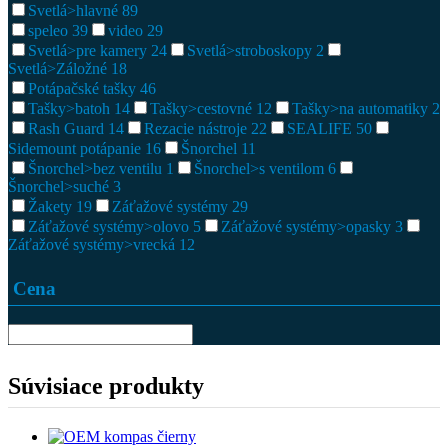
Svetlá>hlavné
89
speleo
39
video
29
Svetlá>pre kamery
24
Svetlá>stroboskopy
2
Svetlá>Záložné
18
Potápačské tašky
46
Tašky>batoh
14
Tašky>cestovné
12
Tašky>na automatiky
2
Rash Guard
14
Rezacie nástroje
22
SEALIFE
50
Sidemount potápanie
16
Šnorchel
11
Šnorchel>bez ventilu
1
Šnorchel>s ventilom
6
Šnorchel>suché
3
Žakety
19
Záťažové systémy
29
Záťažové systémy>olovo
5
Záťažové systémy>opasky
3
Záťažové systémy>vrecká
12
Cena
Súvisiace produkty