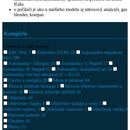
fľašu
v počítači je ako u staršieho modelu aj nitroxový analyzér, gas
blender, kompas
Kategórie
Vyberte si z našej ponuky
ABC Sety
7
Analyzéry O2/He
10
Automatiky-regulátory
tlaku
180
Automatiky> Oktopus
10
Automatiky>I. Stupeň
17
Automatiky>II. Stupeň
15
Automatiky>kompletný set
34
Automatiky>Set bez oktopusu (I. + II.)
32
Cievky a navijáky
29
Meracie prístroje
84
Meracie prístroje>kompas
5
Meracie prístroje>manometer a
konzoly
16
Meracie prístroje>počítač
41
Oblečenie
40
Oblečenie>čiapky
9
Oblečenie>kabáty a vesty
2
Oblečenie>mikiny
3
Oblečenie>nohavice
1
Oblečenie>tričká
9
Plavecké potreby
20
Okuliare
10
Plutvy
52