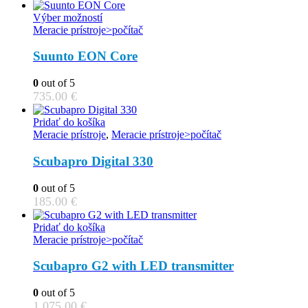
This
Výber možností
product
Meracie prístroje>počítač
has
multiple
Suunto EON Core
variants.
The
0
out of 5
options
735.00
€
may
be
Pridať do košíka
chosen
Meracie prístroje
,
Meracie prístroje>počítač
on
the
Scubapro Digital 330
product
page
0
out of 5
185.00
€
Pridať do košíka
Meracie prístroje>počítač
Scubapro G2 with LED transmitter
0
out of 5
1,075.00
€