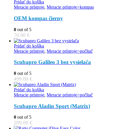
Pridať do košíka
Meracie prístroje
,
Meracie prístroje>kompas
OEM kompas čierny
0
out of 5
70.00
€
Pridať do košíka
Meracie prístroje
,
Meracie prístroje>počítač
Scubapro Galileo 3 bez vysielača
0
out of 5
499.00
€
Pridať do košíka
Meracie prístroje
,
Meracie prístroje>počítač
Scubapro Aladin Sport (Matrix)
0
out of 5
289.00
€