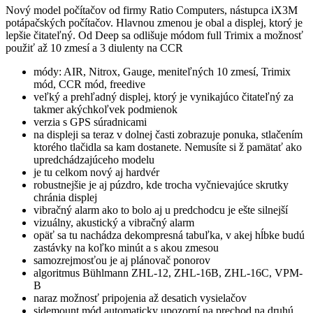
Nový model počítačov od firmy Ratio Computers, nástupca iX3M
potápačských počítačov. Hlavnou zmenou je obal a displej, ktorý je
lepšie čitateľný. Od Deep sa odlišuje módom full Trimix a možnosť
použiť až 10 zmesí a 3 diulenty na CCR
módy: AIR, Nitrox, Gauge, meniteľných 10 zmesí, Trimix
mód, CCR mód, freedive
veľký a prehľadný displej, ktorý je vynikajúco čitateľný za
takmer akýchkoľvek podmienok
verzia s GPS súradnicami
na displeji sa teraz v dolnej časti zobrazuje ponuka, stlačením
ktorého tlačidla sa kam dostanete. Nemusíte si ž pamätať ako
upredchádzajúceho modelu
je tu celkom nový aj hardvér
robustnejšie je aj púzdro, kde trocha vyčnievajúce skrutky
chránia displej
vibračný alarm ako to bolo aj u predchodcu je ešte silnejší
vizuálny, akustický a vibračný alarm
opäť sa tu nachádza dekompresná tabuľka, v akej hĺbke budú
zastávky na koľko minút a s akou zmesou
samozrejmosťou je aj plánovač ponorov
algoritmus Bühlmann ZHL-12, ZHL-16B, ZHL-16C, VPM-
B
naraz možnosť pripojenia až desatich vysielačov
sidemount mód automaticky upozorní na prechod na druhú