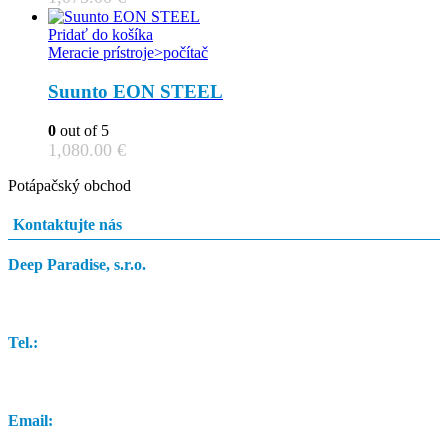
Pridať do košíka
Meracie prístroje>počítač
Suunto EON STEEL
0
out of 5
1,080.00
€
Potápačský obchod
Kontaktujte nás
Deep Paradise, s.r.o.
Dunajský Klátov 251
Tel.:
0948 84 0948
Email:
info@potapacskyobchod.sk