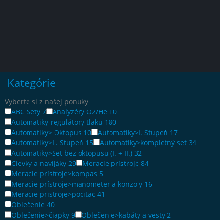
Kategórie
Vyberte si z našej ponuky
ABC Sety
7
Analyzéry O2/He
10
Automatiky-regulátory tlaku
180
Automatiky> Oktopus
10
Automatiky>I. Stupeň
17
Automatiky>II. Stupeň
15
Automatiky>kompletný set
34
Automatiky>Set bez oktopusu (I. + II.)
32
Cievky a navijáky
29
Meracie prístroje
84
Meracie prístroje>kompas
5
Meracie prístroje>manometer a konzoly
16
Meracie prístroje>počítač
41
Oblečenie
40
Oblečenie>čiapky
9
Oblečenie>kabáty a vesty
2