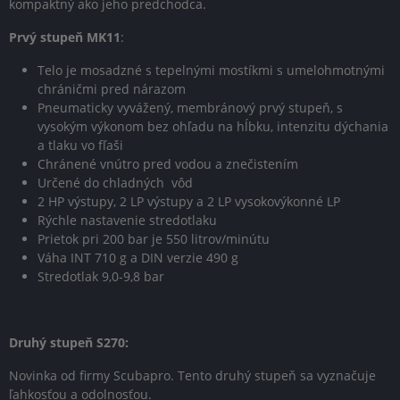
kompaktný ako jeho predchodca.
Prvý stupeň MK11
:
Telo je mosadzné s tepelnými mostíkmi s umelohmotnými
chráničmi pred nárazom
Pneumaticky vyvážený, membránový prvý stupeň, s
vysokým výkonom bez ohľadu na hĺbku, intenzitu dýchania
a tlaku vo fľaši
Chránené vnútro pred vodou a znečistením
Určené do chladných vôd
2 HP výstupy, 2 LP výstupy a 2 LP vysokovýkonné LP
Rýchle nastavenie stredotlaku
Prietok pri 200 bar je 550 litrov/minútu
Váha INT 710 g a DIN verzie 490 g
Stredotlak 9,0-9,8 bar
Druhý stupeň S270:
Novinka od firmy Scubapro. Tento druhý stupeň sa vyznačuje
ľahkosťou a odolnosťou.