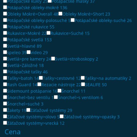
Potápačské kukly
25
Potápačské masky
37
Potápačské obleky-mokré
136
Obleky Mokré>Overall
48
Obleky Mokré>Short
23
Potápačské obleky-polosuché
5
Potápačské obleky-suché
26
Potápačské rukavice
55
Rukavice>Mokré
22
Rukavice>Suché
15
Potápačské svetlá
153
Svetlá>hlavné
89
speleo
39
video
29
Svetlá>pre kamery
24
Svetlá>stroboskopy
2
Svetlá>Záložné
18
Potápačské tašky
46
Tašky>batoh
14
Tašky>cestovné
12
Tašky>na automatiky
2
Rash Guard
14
Rezacie nástroje
22
SEALIFE
50
Sidemount potápanie
16
Šnorchel
11
Šnorchel>bez ventilu
1
Šnorchel>s ventilom
6
Šnorchel>suché
3
Žakety
19
Záťažové systémy
29
Záťažové systémy>olovo
5
Záťažové systémy>opasky
3
Záťažové systémy>vrecká
12
Cena