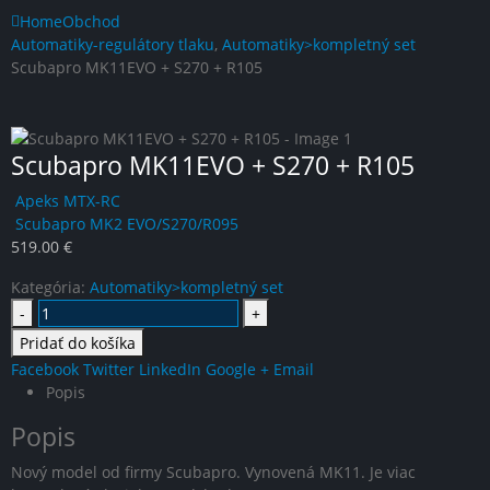
Home
Obchod
Automatiky-regulátory tlaku
,
Automatiky>kompletný set
Scubapro MK11EVO + S270 + R105
Scubapro MK11EVO + S270 + R105
Apeks MTX-RC
Scubapro MK2 EVO/S270/R095
519.00
€
Kategória:
Automatiky>kompletný set
-
+
Pridať do košíka
Facebook
Twitter
LinkedIn
Google +
Email
Popis
Popis
Nový model od firmy Scubapro. Vynovená MK11. Je viac