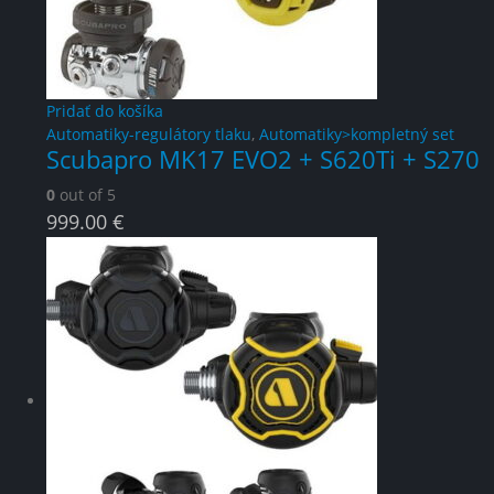
Pridať do košíka
Automatiky-regulátory tlaku
,
Automatiky>kompletný set
Scubapro MK17 EVO2 + S620Ti + S270
0
out of 5
999.00
€