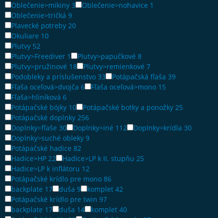
Oblečenie>mikiny
3
Oblečenie>nohavice
1
Oblečenie>tričká
9
Plavecké potreby
20
Okuliare
10
Plutvy
52
Plutvy>Freediver
1
Plutvy>papučkové
8
Plutvy>pružinové
18
Plutvy>remienkové
7
Podobleky a príslušenstvo
33
Potápačská fľaša
39
Fľaša oceľová>dvojča
6
Fľaša oceľová>mono
15
Fľaša>hliníková
6
Potápačské bójky
10
Potápačské botky a ponožky
25
Potápačské doplnky
256
Doplnky>fľaše
30
Doplnky>iné
112
Doplnky>krídla
30
Doplnky>suché obleky
9
Potápačské hadice
82
Hadice>HP
22
Hadice>LP k II. stupňu
25
Hadice>LP k inflátoru
12
Potápačské krídlo pre mono
86
backplate
17
duša
9
komplet
42
Potápačské krídlo pre twin
97
backplate
17
duša
14
komplet
40