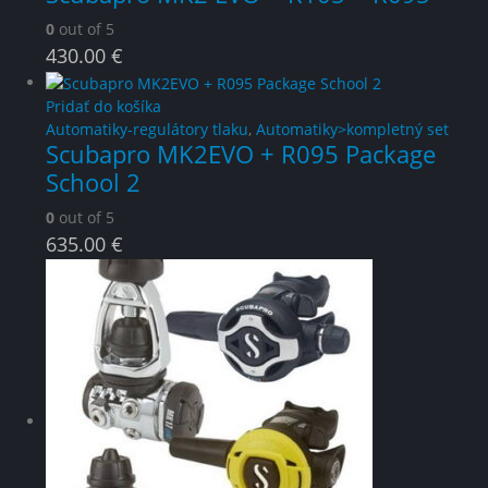
0
out of 5
430.00
€
Pridať do košíka
Automatiky-regulátory tlaku
,
Automatiky>kompletný set
Scubapro MK2EVO + R095 Package
School 2
0
out of 5
635.00
€