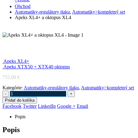
Obchod
Automatiky-regulátory tlaku
,
Automatiky>kompletný set
Apeks XL4+ a oktopus XL4
Apeks XL4+ a oktopus XL4
Apeks XL4+
Apeks XTX50 + XTX40 oktopus
755.00
€
Kategórie:
Automatiky-regulátory tlaku
,
Automatiky>kompletný set
-
+
Pridať do košíka
Facebook
Twitter
LinkedIn
Google +
Email
Popis
Popis