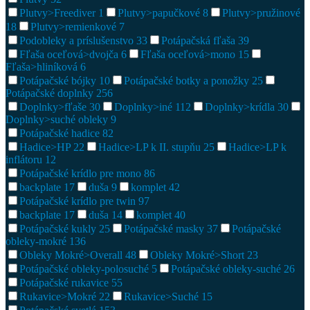
Plutvy>Freediver
1
Plutvy>papučkové
8
Plutvy>pružinové
18
Plutvy>remienkové
7
Podobleky a príslušenstvo
33
Potápačská fľaša
39
Fľaša oceľová>dvojča
6
Fľaša oceľová>mono
15
Fľaša>hliníková
6
Potápačské bójky
10
Potápačské botky a ponožky
25
Potápačské doplnky
256
Doplnky>fľaše
30
Doplnky>iné
112
Doplnky>krídla
30
Doplnky>suché obleky
9
Potápačské hadice
82
Hadice>HP
22
Hadice>LP k II. stupňu
25
Hadice>LP k
inflátoru
12
Potápačské krídlo pre mono
86
backplate
17
duša
9
komplet
42
Potápačské krídlo pre twin
97
backplate
17
duša
14
komplet
40
Potápačské kukly
25
Potápačské masky
37
Potápačské
obleky-mokré
136
Obleky Mokré>Overall
48
Obleky Mokré>Short
23
Potápačské obleky-polosuché
5
Potápačské obleky-suché
26
Potápačské rukavice
55
Rukavice>Mokré
22
Rukavice>Suché
15