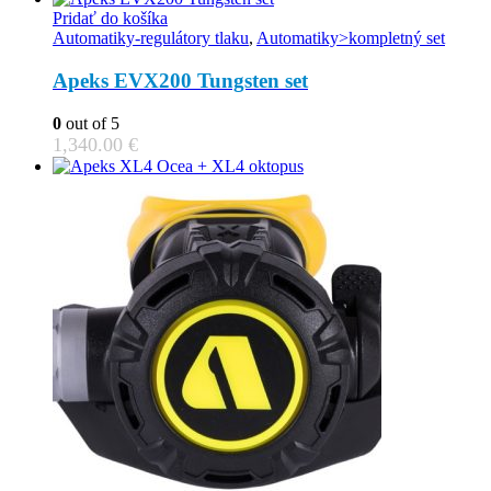
Pridať do košíka
Automatiky-regulátory tlaku
,
Automatiky>kompletný set
Apeks EVX200 Tungsten set
0
out of 5
1,340.00
€