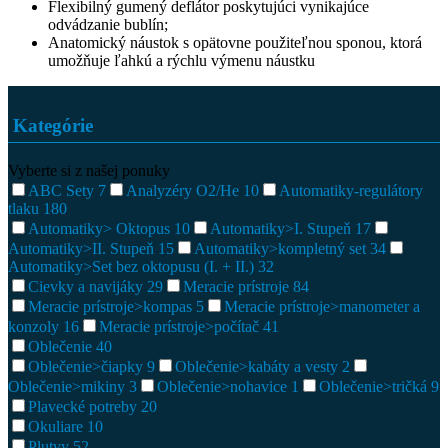
Flexibilný gumený deflátor poskytujúci vynikajúce
odvádzanie bublín;
Anatomický náustok s opätovne použiteľnou sponou, ktorá
umožňuje ľahkú a rýchlu výmenu náustku
Kategórie
Vyberte si z našej ponuky
ABC Sety
7
Analyzéry O2/He
10
Automatiky-regulátory
tlaku
180
Automatiky> Oktopus
10
Automatiky>I. Stupeň
17
Automatiky>II. Stupeň
15
Automatiky>kompletný set
34
Automatiky>Set bez oktopusu (I. + II.)
32
Cievky a navijáky
29
Meracie prístroje
84
Meracie prístroje>kompas
5
Meracie prístroje>manometer a
konzoly
16
Meracie prístroje>počítač
41
Oblečenie
40
Oblečenie>čiapky
9
Oblečenie>kabáty a vesty
2
Oblečenie>mikiny
3
Oblečenie>nohavice
1
Oblečenie>tričká
9
Plavecké potreby
20
Okuliare
10
Plutvy
52