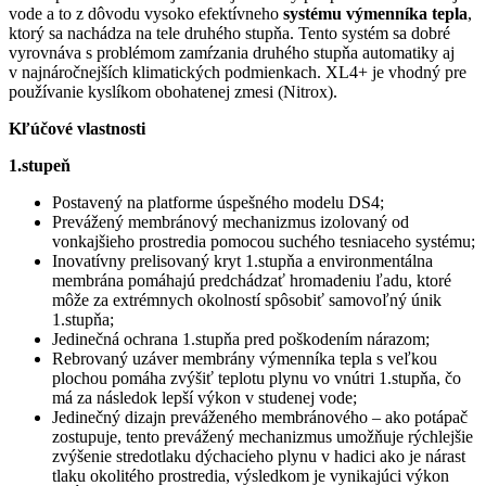
vode a to z dôvodu vysoko efektívneho
systému výmenníka tepla
,
ktorý sa nachádza na tele druhého stupňa. Tento systém sa dobré
vyrovnáva s problémom zamŕzania druhého stupňa automatiky aj
v najnáročnejších klimatických podmienkach. XL4+ je vhodný pre
používanie kyslíkom obohatenej zmesi (Nitrox).
Kľúčové vlastnosti
1.stupeň
Postavený na platforme úspešného modelu DS4;
Prevážený membránový mechanizmus izolovaný od
vonkajšieho prostredia pomocou suchého tesniaceho systému;
Inovatívny prelisovaný kryt 1.stupňa a environmentálna
membrána pomáhajú predchádzať hromadeniu ľadu, ktoré
môže za extrémnych okolností spôsobiť samovoľný únik
1.stupňa;
Jedinečná ochrana 1.stupňa pred poškodením nárazom;
Rebrovaný uzáver membrány výmenníka tepla s veľkou
plochou pomáha zvýšiť teplotu plynu vo vnútri 1.stupňa, čo
má za následok lepší výkon v studenej vode;
Jedinečný dizajn preváženého membránového – ako potápač
zostupuje, tento prevážený mechanizmus umožňuje rýchlejšie
zvýšenie stredotlaku dýchacieho plynu v hadici ako je nárast
tlaku okolitého prostredia, výsledkom je vynikajúci výkon