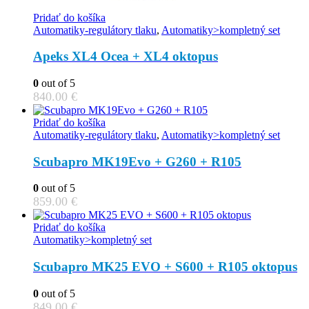
Pridať do košíka
Automatiky-regulátory tlaku
,
Automatiky>kompletný set
Apeks XL4 Ocea + XL4 oktopus
0
out of 5
840.00
€
Pridať do košíka
Automatiky-regulátory tlaku
,
Automatiky>kompletný set
Scubapro MK19Evo + G260 + R105
0
out of 5
859.00
€
Pridať do košíka
Automatiky>kompletný set
Scubapro MK25 EVO + S600 + R105 oktopus
0
out of 5
849.00
€