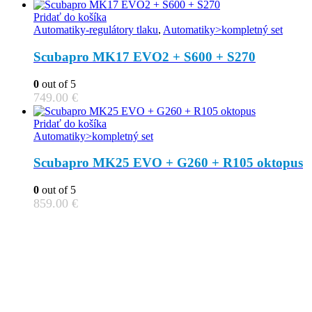
Pridať do košíka
Automatiky-regulátory tlaku
,
Automatiky>kompletný set
Scubapro MK17 EVO2 + S600 + S270
0
out of 5
749.00
€
Pridať do košíka
Automatiky>kompletný set
Scubapro MK25 EVO + G260 + R105 oktopus
0
out of 5
859.00
€