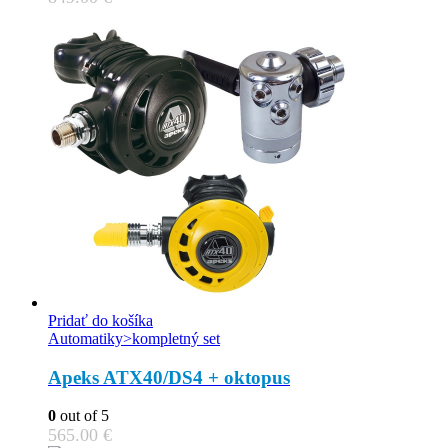
Pridať do košíka
Automatiky>kompletný set
Apeks ATX40/DS4 + oktopus
0
out of 5
565.00
€