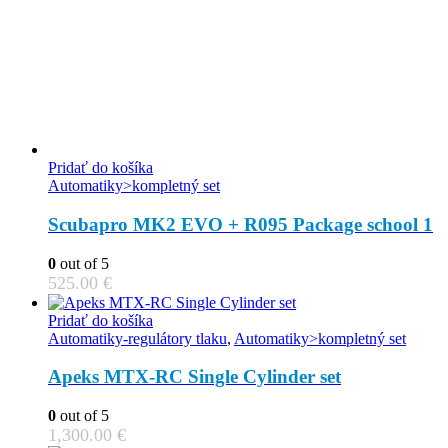
Pridať do košíka
Automatiky>kompletný set
Scubapro MK2 EVO + R095 Package school 1
0
out of 5
525.00
€
Pridať do košíka
Automatiky-regulátory tlaku
,
Automatiky>kompletný set
Apeks MTX-RC Single Cylinder set
0
out of 5
1,300.00
€