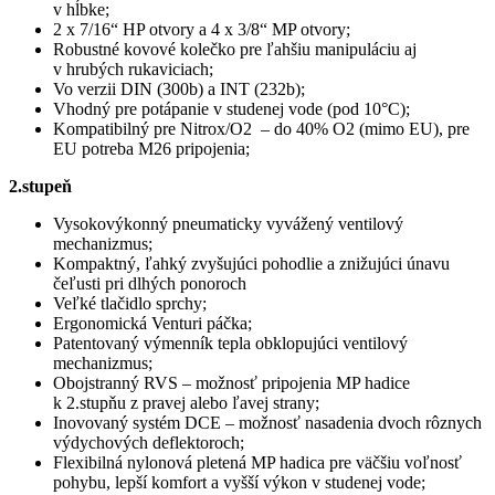
v hĺbke;
2 x 7/16“ HP otvory a 4 x 3/8“ MP otvory;
Robustné kovové kolečko pre ľahšiu manipuláciu aj
v hrubých rukaviciach;
Vo verzii DIN (300b) a INT (232b);
Vhodný pre potápanie v studenej vode (pod 10°C);
Kompatibilný pre Nitrox/O2 – do 40% O2 (mimo EU), pre
EU potreba M26 pripojenia;
2.stupeň
Vysokovýkonný pneumaticky vyvážený ventilový
mechanizmus;
Kompaktný, ľahký zvyšujúci pohodlie a znižujúci únavu
čeľusti pri dlhých ponoroch
Veľké tlačidlo sprchy;
Ergonomická Venturi páčka;
Patentovaný výmenník tepla obklopujúci ventilový
mechanizmus;
Obojstranný RVS – možnosť pripojenia MP hadice
k 2.stupňu z pravej alebo ľavej strany;
Inovovaný systém DCE – možnosť nasadenia dvoch rôznych
výdychových deflektoroch;
Flexibilná nylonová pletená MP hadica pre väčšiu voľnosť
pohybu, lepší komfort a vyšší výkon v studenej vode;