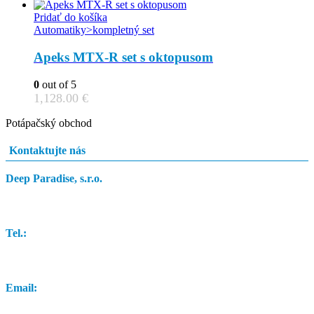
Pridať do košíka
Automatiky>kompletný set
Apeks MTX-R set s oktopusom
0
out of 5
1,128.00
€
Potápačský obchod
Kontaktujte nás
Deep Paradise, s.r.o.
Dunajský Klátov 251
Tel.:
0948 84 0948
Email:
info@potapacskyobchod.sk