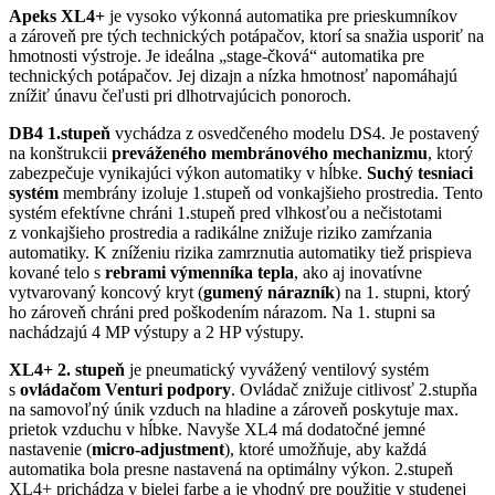
Apeks XL4+
je vysoko výkonná automatika pre prieskumníkov
a zároveň pre tých technických potápačov, ktorí sa snažia usporiť na
hmotnosti výstroje. Je ideálna „stage-čková“ automatika pre
technických potápačov. Jej dizajn a nízka hmotnosť napomáhajú
znížiť únavu čeľusti pri dlhotrvajúcich ponoroch.
DB4 1.stupeň
vychádza z osvedčeného modelu DS4. Je postavený
na konštrukcii
preváženého membránového mechanizmu
, ktorý
zabezpečuje vynikajúci výkon automatiky v hĺbke.
Suchý tesniaci
systém
membrány izoluje 1.stupeň od vonkajšieho prostredia. Tento
systém efektívne chráni 1.stupeň pred vlhkosťou a nečistotami
z vonkajšieho prostredia a radikálne znižuje riziko zamŕzania
automatiky. K zníženiu rizika zamrznutia automatiky tiež prispieva
kované telo s
rebrami výmenníka tepla
, ako aj inovatívne
vytvarovaný koncový kryt (
gumený nárazník
) na 1. stupni, ktorý
ho zároveň chráni pred poškodením nárazom. Na 1. stupni sa
nachádzajú 4 MP výstupy a 2 HP výstupy.
XL4+ 2. stupeň
je pneumatický vyvážený ventilový systém
s
ovládačom Venturi podpory
. Ovládač znižuje citlivosť 2.stupňa
na samovoľný únik vzduch na hladine a zároveň poskytuje max.
prietok vzduchu v hĺbke. Navyše XL4 má dodatočné jemné
nastavenie (
micro-adjustment
), ktoré umožňuje, aby každá
automatika bola presne nastavená na optimálny výkon. 2.stupeň
XL4+ prichádza v bielej farbe a je vhodný pre použitie v studenej