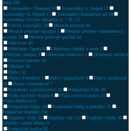
tlaku
180
Automatiky> Oktopus
10
Automatiky>I. Stupeň
17
Automatiky>II. Stupeň
15
Automatiky>kompletný set
34
Automatiky>Set bez oktopusu (I. + II.)
32
Cievky a navijáky
29
Meracie prístroje
84
Meracie prístroje>kompas
5
Meracie prístroje>manometer a
konzoly
16
Meracie prístroje>počítač
41
Oblečenie
40
Oblečenie>čiapky
9
Oblečenie>kabáty a vesty
2
Oblečenie>mikiny
3
Oblečenie>nohavice
1
Oblečenie>tričká
9
Plavecké potreby
20
Okuliare
10
Plutvy
52
Plutvy>Freediver
1
Plutvy>papučkové
8
Plutvy>pružinové
18
Plutvy>remienkové
7
Podobleky a príslušenstvo
33
Potápačská fľaša
39
Fľaša oceľová>dvojča
6
Fľaša oceľová>mono
15
Fľaša>hliníková
6
Potápačské bójky
10
Potápačské botky a ponožky
25
Potápačské doplnky
256
Doplnky>fľaše
30
Doplnky>iné
112
Doplnky>krídla
30
Doplnky>suché obleky
9
Potápačské hadice
82