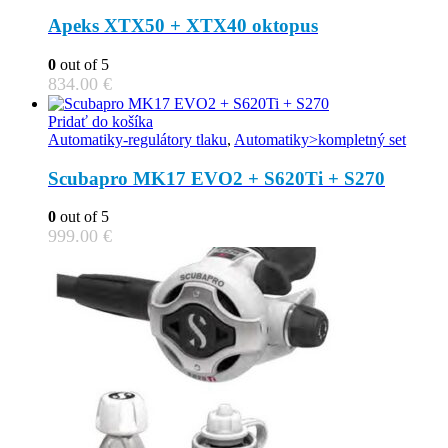
Apeks XTX50 + XTX40 oktopus
0
out of 5
834.00
€
Pridať do košíka
Automatiky-regulátory tlaku
,
Automatiky>kompletný set
Scubapro MK17 EVO2 + S620Ti + S270
0
out of 5
999.00
€