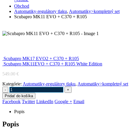
Obchod
Automatiky-regulátory tlaku
,
Automatiky>kompletný set
Scubapro MK11 EVO + C370 + R105
Scubapro MK11 EVO + C370 + R105
Scubapro MK17 EVO2 + C370 + R105
Scubapro MK11EVO + C370 + R105 White Edition
549.00
€
Kategórie:
Automatiky-regulátory tlaku
,
Automatiky>kompletný set
-
+
Pridať do košíka
Facebook
Twitter
LinkedIn
Google +
Email
Popis
Popis