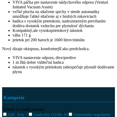
VIVA páčka pre nastavenie nádychového odporu (Venturi
Initiated Vacuum Assist)
veľké plocha na stlačenie sprchy v strede automatiky
umožňuje ľahké stlačenie aj v hrubých rukaviciach
hadica s vysokým prietokom, nadrozmerným prevŕtaním
dodáva dostatok vzduchu pre plynulosť dýchania
Kompaktný,ale vysokoprietokový náustok
váha 171 g
prietok pri 200 baroch je 1600 litrov/minútu
Nový dizajn oktopusu, komfortnejší ako predchodca.
VIVA nastavenie odporu, dive/predive
1 m žltá dobre viditeľná hadica
náustok s vysokým prietokom zabezpečuje plynulé dodávanie
plynu
Kategórie
Vyberte si z našej ponuky
ABC Sety
7
Analyzéry O2/He
10
Automatiky-regulátory