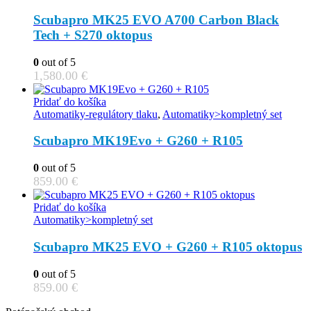
Scubapro MK25 EVO A700 Carbon Black
Tech + S270 oktopus
0
out of 5
1,580.00
€
Pridať do košíka
Automatiky-regulátory tlaku
,
Automatiky>kompletný set
Scubapro MK19Evo + G260 + R105
0
out of 5
859.00
€
Pridať do košíka
Automatiky>kompletný set
Scubapro MK25 EVO + G260 + R105 oktopus
0
out of 5
859.00
€