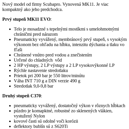
Nový model od firmy Scubapro. Vynovená MK11. Je viac
kompaktný ako jeho predchodca.
Prvý stupeň MK11 EVO
:
Telo je mosadzné s tepelnými mostíkmi s umelohmotnými
chráničmi pred nárazom
Pneumaticky vyvážený, membránový prvý stupeň, s vysokým
výkonom bez ohľadu na hĺbku, intenzitu dýchania a tlaku vo
fľaši
Chránené vnútro pred vodou a znečistením
Určené do chladných vôd
2 HP výstupy, 2 LP výstupy a 2 LP vysokovýkonné LP
Rýchle nastavenie stredotlaku
Prietok pri 200 bar je 550 litrov/minútu
Váha INT 710 g a DIN verzie 490 g
Stredotlak 9,0-9,8 bar
Druhý stupeň C370
:
pneumaticky vyvážený, dostatočný výkon v rôznych hĺbkach
púzdro je komapktné, robustné zo sklenených vlákien,
vystužený Nylon
kovové časti sú odolné voči korózii
deflektory bublín sú z S620Ti