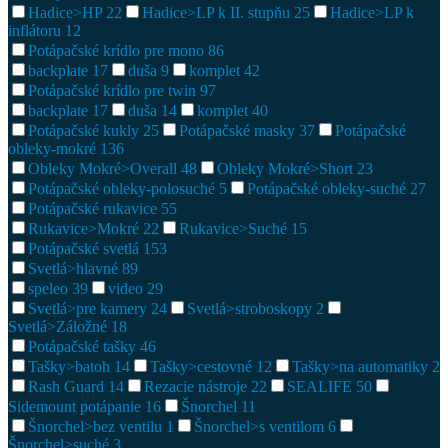
Hadice>HP
22
Hadice>LP k II. stupňu
25
Hadice>LP k
inflátoru
12
Potápačské krídlo pre mono
86
backplate
17
duša
9
komplet
42
Potápačské krídlo pre twin
97
backplate
17
duša
14
komplet
40
Potápačské kukly
25
Potápačské masky
37
Potápačské
obleky-mokré
136
Obleky Mokré>Overall
48
Obleky Mokré>Short
23
Potápačské obleky-polosuché
5
Potápačské obleky-suché
27
Potápačské rukavice
55
Rukavice>Mokré
22
Rukavice>Suché
15
Potápačské svetlá
153
Svetlá>hlavné
89
speleo
39
video
29
Svetlá>pre kamery
24
Svetlá>stroboskopy
2
Svetlá>Záložné
18
Potápačské tašky
46
Tašky>batoh
14
Tašky>cestovné
12
Tašky>na automatiky
2
Rash Guard
14
Rezacie nástroje
22
SEALIFE
50
Sidemount potápanie
16
Šnorchel
11
Šnorchel>bez ventilu
1
Šnorchel>s ventilom
6
Šnorchel>suché
3