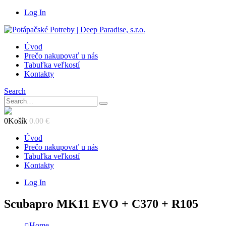
Log In
Úvod
Prečo nakupovať u nás
Tabuľka veľkostí
Kontakty
Search
0
Košík
0.00
€
Úvod
Prečo nakupovať u nás
Tabuľka veľkostí
Kontakty
Log In
Scubapro MK11 EVO + C370 + R105
Home