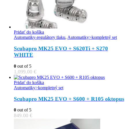
Pridať do košíka
Automatiky-regulátory tlaku
,
Automatiky>kompletný set
Scubapro MK25 EVO + S620Ti + S270
WHITE
0
out of 5
1,099.00
€
Pridať do košíka
Automatiky>kompletný set
Scubapro MK25 EVO + S600 + R105 oktopus
0
out of 5
849.00
€