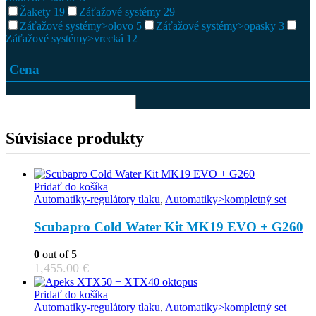
Žakety
19
Záťažové systémy
29
Záťažové systémy>olovo
5
Záťažové systémy>opasky
3
Záťažové systémy>vrecká
12
Cena
Súvisiace produkty
Pridať do košíka
Automatiky-regulátory tlaku
,
Automatiky>kompletný set
Scubapro Cold Water Kit MK19 EVO + G260
0
out of 5
1,455.00
€
Pridať do košíka
Automatiky-regulátory tlaku
,
Automatiky>kompletný set