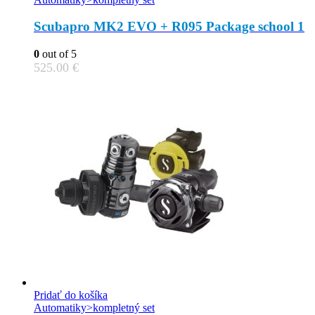
Scubapro MK2 EVO + R095 Package school 1
0
out of 5
525.00
€
Pridať do košíka
Automatiky>kompletný set