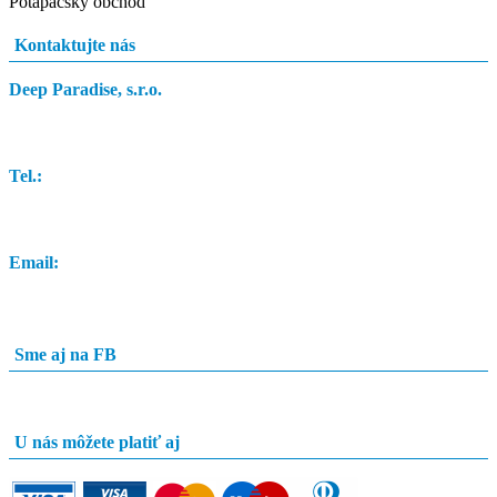
Potápačský obchod
Kontaktujte nás
Deep Paradise, s.r.o.
Dunajský Klátov 251
Tel.:
0948 84 0948
Email:
info@potapacskyobchod.sk
Sme aj na FB
U nás môžete platiť aj